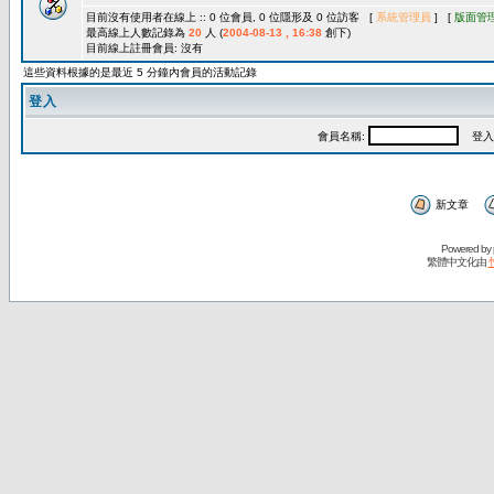
目前沒有使用者在線上 :: 0 位會員, 0 位隱形及 0 位訪客 [
系統管理員
] [
版面管
最高線上人數記錄為
20
人 (
2004-08-13 , 16:38
創下)
目前線上註冊會員: 沒有
這些資料根據的是最近 5 分鐘內會員的活動記錄
登入
會員名稱:
登入
新文章
Powered by
繁體中文化由