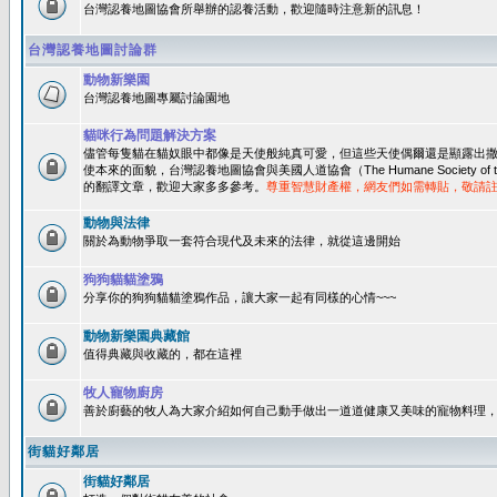
台灣認養地圖協會所舉辦的認養活動，歡迎隨時注意新的訊息！
台灣認養地圖討論群
動物新樂園
台灣認養地圖專屬討論園地
貓咪行為問題解決方案
儘管每隻貓在貓奴眼中都像是天使般純真可愛，但這些天使偶爾還是顯露出
使本來的面貌，台灣認養地圖協會與美國人道協會（The Humane Society of 
的翻譯文章，歡迎大家多多參考。
尊重智慧財產權，網友們如需轉貼，敬請
動物與法律
關於為動物爭取一套符合現代及未來的法律，就從這邊開始
狗狗貓貓塗鴉
分享你的狗狗貓貓塗鴉作品，讓大家一起有同樣的心情~~~
動物新樂園典藏館
值得典藏與收藏的，都在這裡
牧人寵物廚房
善於廚藝的牧人為大家介紹如何自己動手做出一道道健康又美味的寵物料理
街貓好鄰居
街貓好鄰居