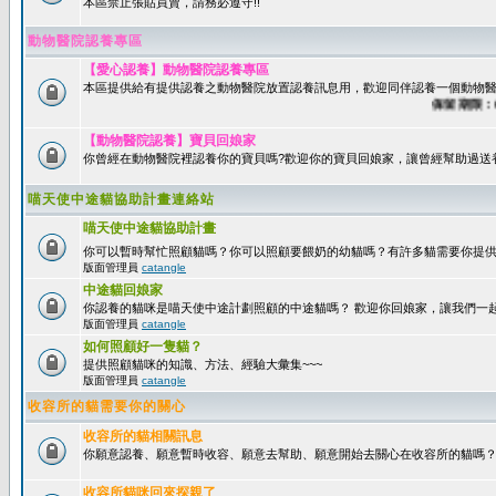
本區禁止張貼買賣，請務必遵守!!
動物醫院認養專區
【愛心認養】動物醫院認養專區
本區提供給有提供認養之動物醫院放置認養訊息用，歡迎同伴認養一個動物醫
保留期限：60天
【動物醫院認養】寶貝回娘家
你曾經在動物醫院裡認養你的寶貝嗎?歡迎你的寶貝回娘家，讓曾經幫助過送
喵天使中途貓協助計畫連絡站
喵天使中途貓協助計畫
你可以暫時幫忙照顧貓嗎？你可以照顧要餵奶的幼貓嗎？有許多貓需要你提
版面管理員
catangle
中途貓回娘家
你認養的貓咪是喵天使中途計劃照顧的中途貓嗎？ 歡迎你回娘家，讓我們一
版面管理員
catangle
如何照顧好一隻貓？
提供照顧貓咪的知識、方法、經驗大彙集~~~
版面管理員
catangle
收容所的貓需要你的關心
收容所的貓相關訊息
你願意認養、願意暫時收容、願意去幫助、願意開始去關心在收容所的貓嗎
收容所貓咪回來探親了