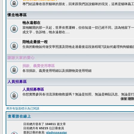
專門給認養收容所貓咪的朋友，回來跟我們說說貓咪的現況，這將是貓咪義工
懷念牠專區
牠永遠都在
當牠離開的那一天起，世界依舊運轉，但你知道一切已經不同。請為牠留下
成文字，告訴牠，牠永遠都在.....
陪牠走最後一程
生病的動物如何做安寧照護及陪牠走過最後這段旅程呢?該如何處理狗狗貓貓
謝謝大家的愛心
捐款、義賣使用專區
各項捐款、義賣使用明細以及捐贈物資使用明細
人員招募區
人員招募專區
你想實際參與各項流浪動物救援嗎？無論是拍照、無論是轉貼訊息、無論是打字
保留期限：60
將所有版面標示為已閱讀
查看誰在線上
目前總共發表了
104011
篇文章
目前總共有
65215
位註冊會員
最新註冊的會員:
gladysseastar