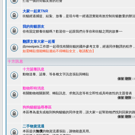
打造一個對街貓友善的社會
大家一起來TNR
街貓經過捕捉、結紮、放養，是現今唯一經過證實能有效控制街貓數量的辦法
我的街貓朋友
你有固定餵養街貓嗎？歡迎你一起跟我們分享你和街貓之間的故事~~
翻譯文章大家一起看
由meetpets工作群一起尋找有關街貓的國外參考文章，經過同伴翻譯的程
如需轉貼僅能轉貼連結不得轉貼全文，敬請配合】
十方訊息
十方認養訊息
動物送養、認養、等各種文字訊息張貼與轉貼
保留期限：60天
動物即時消息
有關動物相關新聞、轉貼訊息、求救訊息等有立即性或具時效性的主題發表
保留期限：45天
狗狗貓貓協尋專區
本區專為遺失或檢到狗狗貓貓的同伴使用，請大家一起幫助牠們找到回家的路~
保留期限：60天
二手物資流通
本區提供
無償
的物資流通張貼，讓物能盡其用。