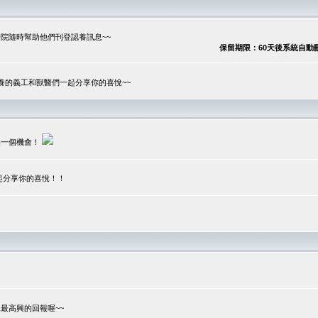
院隨時幫助他們刊登認養訊息~~
保留期限：60天後系統自動刪除
養的義工和獸醫們一起分享你的喜悅~~
供一個機會！
起分享你的喜悅！！
？
最高興的回報喔~~