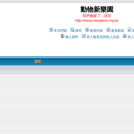
動物新樂園
我們搬家了，請至
http://www.meetpets.org.tw
常見問題
搜尋
會員列表
會員群組
個人資料
登入檢查您的私人訊息
登入
版面