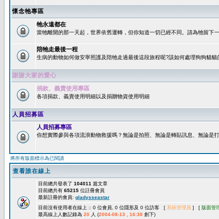
懷念牠專區
牠永遠都在
當牠離開的那一天起，世界依舊運轉，但你知道一切已經不同。請為牠留下一個
陪牠走最後一程
生病的動物如何做安寧照護及陪牠走過最後這段旅程呢?該如何處理狗狗貓貓
謝謝大家的愛心
捐款、義賣使用專區
各項捐款、義賣使用明細以及捐贈物資使用明細
人員招募區
人員招募專區
你想實際參與各項流浪動物救援嗎？無論是拍照、無論是轉貼訊息、無論是打字
將所有版面標示為已閱讀
查看誰在線上
目前總共發表了
104011
篇文章
目前總共有
65215
位註冊會員
最新註冊的會員:
gladysseastar
目前沒有使用者在線上 :: 0 位會員, 0 位隱形及 0 位訪客 [
系統管理員
] [
版面管
最高線上人數記錄為
20
人 (
2004-08-13 , 16:38
創下)