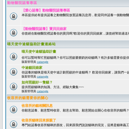
動物醫院認養專區
【愛心認養】動物醫院認養專區
本區提供給有提供認養之動物醫院放置認養訊息用，歡迎同伴認養一個動物醫
【動物醫院認養】寶貝回娘家
你曾經在動物醫院裡認養你的寶貝嗎?歡迎你的寶貝回娘家，讓曾經幫助過送
喵天使中途貓協助計畫連絡站
喵天使中途貓協助計畫
你可以暫時幫忙照顧貓嗎？你可以照顧要餵奶的幼貓嗎？有許多貓需要你提
版面管理員
catangle
中途貓回娘家
你認養的貓咪是喵天使中途計劃照顧的中途貓嗎？ 歡迎你回娘家，讓我們一
版面管理員
catangle
如何照顧好一隻貓？
提供照顧貓咪的知識、方法、經驗大彙集~~~
版面管理員
catangle
收容所的貓需要你的關心
收容所的貓相關訊息
你願意認養、願意暫時收容、願意去幫助、願意開始去關心在收容所的貓嗎
收容所貓咪回來探親了
專門給認養收容所貓咪的朋友，回來跟我們說說貓咪的現況，這將是貓咪義工