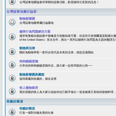
台灣認養地圖協會所舉辦的認養活動，歡迎隨時注意新的訊息！
台灣認養地圖討論群
動物新樂園
台灣認養地圖專屬討論園地
貓咪行為問題解決方案
儘管每隻貓在貓奴眼中都像是天使般純真可愛，但這些天使偶爾還是顯露出撒旦性格
of the United States）首次合作，推出一系列以貓咪行為問題為主題的
動物與法律
關於為動物爭取一套符合現代及未來的法律，就從這邊開始
狗狗貓貓塗鴉
分享你的狗狗貓貓塗鴉作品，讓大家一起有同樣的心情~~~
動物新樂園典藏館
值得典藏與收藏的，都在這裡
牧人寵物廚房
善於廚藝的牧人為大家介紹如何自己動手做出一道道健康又美味的寵物料理
街貓好鄰居
街貓好鄰居
打造一個對街貓友善的社會