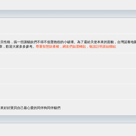
，搞一些讓貓奴們不得不低聲抱怨的小破壞。為了還給天使本來的面貌，台灣認養地圖協會與美國人
翻譯文章，歡迎大家多多參考。
尊重智慧財產權，網友們如需轉貼，敬請註明原始聯結
，來好好寶貝自己最心愛的同伴狗同伴貓們