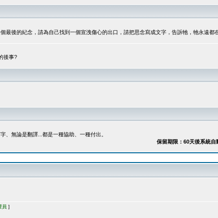
最後的紀念，請為自己找到一個宣洩傷心的出口，請把思念寫成文字，告訴牠，牠永遠都在...
的後事?
、無論是翻譯...都是一種協助、一種付出。
保留期限：60天後系統自動刪除
理員
]