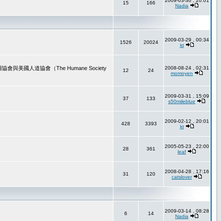
2009-03-30 , 20:01
15
166
Nadia
2009-03-29 , 00:34
1526
20024
kt
道協會（The Humane Society
2008-08-24 , 02:31
12
24
momoyen
2009-03-31 , 15:09
37
133
s50mileblue
2009-02-12 , 20:01
428
3393
kt
2005-05-23 , 22:00
28
361
leaf
2008-04-28 , 17:16
31
120
catslover
2009-03-14 , 08:28
6
14
Nadia