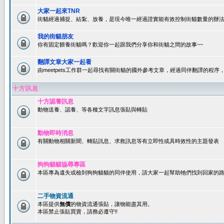
大家一起來TNR
街貓經過捕捉、結紮、放養，是現今唯一經過證實能有效控制街貓數量的辦法
我的街貓朋友
你有固定餵養街貓嗎？歡迎你一起跟我們分享你和街貓之間的故事~~
翻譯文章大家一起看
由meetpets工作群一起尋找有關街貓的國外參考文章，經過同伴翻譯的程
十方訊息
十方認養訊息
動物送養、認養、等各種文字訊息張貼與轉貼
動物即時消息
有關動物相關新聞、轉貼訊息、求救訊息等有立即性或具時效性的主題發表
狗狗貓貓協尋專區
本區專為遺失或檢到狗狗貓貓的同伴使用，請大家一起幫助牠們找到回家的路~
二手物資流通
本區提供
無償
的物資流通張貼，讓物能盡其用。
本區禁止張貼買賣，請務必遵守!!