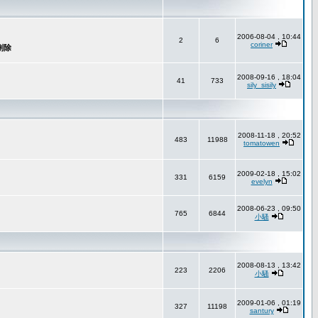
2006-08-04 , 10:44
2
6
coriner
2008-09-16 , 18:04
41
733
sily_sisily
2008-11-18 , 20:52
483
11988
tomatowen
2009-02-18 , 15:02
331
6159
evelyn
2008-06-23 , 09:50
765
6844
小騷
2008-08-13 , 13:42
223
2206
小騷
2009-01-06 , 01:19
327
11198
santury