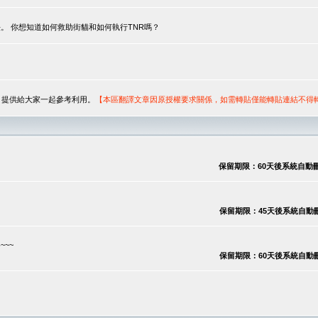
。 你想知道如何救助街貓和如何執行TNR嗎？
序，提供給大家一起參考利用。
【本區翻譯文章因原授權要求關係，如需轉貼僅能轉貼連結不得
保留期限：60天後系統自動刪除
保留期限：45天後系統自動刪除
~~
保留期限：60天後系統自動刪除