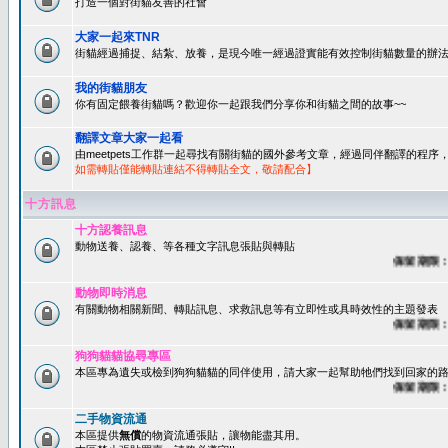
打造一個對街貓友善的社會
大家一起來TNR
街貓經過捕捉、結紮、放養，是現今唯一經過證實能有效控制街貓數量的辦法
我的街貓朋友
你有固定餵養街貓嗎？歡迎你一起跟我們分享你和街貓之間的故事~~
翻譯文章大家一起看
由meetpets工作群一起尋找有關街貓的國外參考文章，經過同伴翻譯的程
如需轉貼僅能轉貼連結不得轉貼全文，敬請配合】
十方訊息
十方認養訊息
動物送養、認養、等各種文字訊息張貼與轉貼
保留期限：60
動物即時消息
有關動物相關新聞、轉貼訊息、求救訊息等有立即性或具時效性的主題發表
保留期限：45
狗狗貓貓協尋專區
本區專為遺失或檢到狗狗貓貓的同伴使用，請大家一起幫助牠們找到回家的路~
保留期限：60
二手物資流通
本區提供
無償
的物資流通張貼，讓物能盡其用。