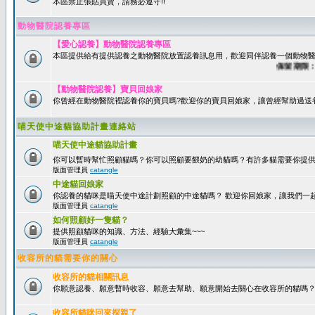
本區禁止張貼買賣，請務必遵守!!
動物醫院認養專區
【愛心認養】動物醫院認養專區
本區提供給有提供認養之動物醫院放置認養訊息用，歡迎同伴認養一個動物醫
保留期限：60
【動物醫院認養】寶貝回娘家
你曾經在動物醫院裡認養你的寶貝嗎?歡迎你的寶貝回娘家，讓曾經幫助過送
喵天使中途貓協助計畫連絡站
喵天使中途貓協助計畫
你可以暫時幫忙照顧貓嗎？你可以照顧要餵奶的幼貓嗎？有許多貓需要你提
版面管理員
catangle
中途貓回娘家
你認養的貓咪是喵天使中途計劃照顧的中途貓嗎？ 歡迎你回娘家，讓我們一
版面管理員
catangle
如何照顧好一隻貓？
提供照顧貓咪的知識、方法、經驗大彙集~~~
版面管理員
catangle
收容所的貓需要你的關心
收容所的貓相關訊息
你願意認養、願意暫時收容、願意去幫助、願意開始去關心在收容所的貓嗎
收容所貓咪回來探親了