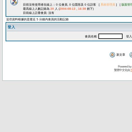
目前沒有使用者在線上 :: 0 位會員, 0 位隱形及 0 位訪客 [
系統管理員
] [
版面管
最高線上人數記錄為
20
人 (
2004-08-13 , 16:38
創下)
目前線上註冊會員: 沒有
這些資料根據的是最近 5 分鐘內會員的活動記錄
登入
會員名稱:
登入
新文章
Powered by
繁體中文化由