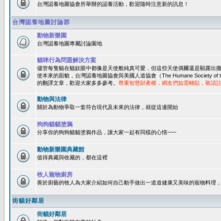
台灣認養地圖協會所舉辦的認養活動，歡迎隨時注意新的訊息！
台灣認養地圖討論群
動物新樂園
台灣認養地圖專屬討論園地
貓咪行為問題解決方案
儘管每隻貓在貓奴眼中都像是天使般純真可愛，但這些天使偶爾還是顯露出
使本來的面貌，台灣認養地圖協會與美國人道協會（The Humane Society of 
的翻譯文章，歡迎大家多多參考。
尊重智慧財產權，網友們如需轉貼，敬請
動物與法律
關於為動物爭取一套符合現代及未來的法律，就從這邊開始
狗狗貓貓塗鴉
分享你的狗狗貓貓塗鴉作品，讓大家一起有同樣的心情~~~
動物新樂園典藏館
值得典藏與收藏的，都在這裡
牧人寵物廚房
善於廚藝的牧人為大家介紹如何自己動手做出一道道健康又美味的寵物料理
街貓好鄰居
街貓好鄰居