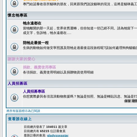
專門給認養收容所貓咪的朋友，回來跟我們說說貓咪的現況，這將是貓咪義工
懷念牠專區
牠永遠都在
當牠離開的那一天起，世界依舊運轉，但你知道一切已經不同。請為牠留下
成文字，告訴牠，牠永遠都在.....
陪牠走最後一程
生病的動物如何做安寧照護及陪牠走過最後這段旅程呢?該如何處理狗狗貓貓
謝謝大家的愛心
捐款、義賣使用專區
各項捐款、義賣使用明細以及捐贈物資使用明細
人員招募區
人員招募專區
你想實際參與各項流浪動物救援嗎？無論是拍照、無論是轉貼訊息、無論是打字
保留期限：6
將所有版面標示為已閱讀
查看誰在線上
目前總共發表了
104011
篇文章
目前總共有
65215
位註冊會員
最新註冊的會員:
gladysseastar