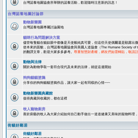
台灣認養地圖協會所舉辦的認養活動，歡迎隨時注意新的訊息！
台灣認養地圖討論群
動物新樂園
台灣認養地圖專屬討論園地
貓咪行為問題解決方案
儘管每隻貓在貓奴眼中都像是天使般純真可愛，但這些天使偶爾還是顯露出
使本來的面貌，台灣認養地圖協會與美國人道協會（The Humane Society of 
的翻譯文章，歡迎大家多多參考。
尊重智慧財產權，網友們如需轉貼，敬請
動物與法律
關於為動物爭取一套符合現代及未來的法律，就從這邊開始
狗狗貓貓塗鴉
分享你的狗狗貓貓塗鴉作品，讓大家一起有同樣的心情~~~
動物新樂園典藏館
值得典藏與收藏的，都在這裡
牧人寵物廚房
善於廚藝的牧人為大家介紹如何自己動手做出一道道健康又美味的寵物料理
街貓好鄰居
街貓好鄰居