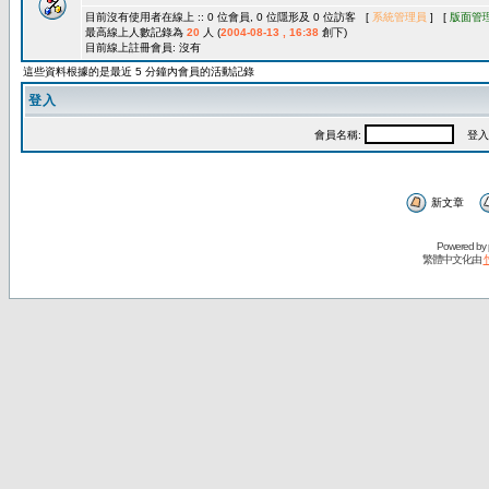
目前沒有使用者在線上 :: 0 位會員, 0 位隱形及 0 位訪客 [
系統管理員
] [
版面管
最高線上人數記錄為
20
人 (
2004-08-13 , 16:38
創下)
目前線上註冊會員: 沒有
這些資料根據的是最近 5 分鐘內會員的活動記錄
登入
會員名稱:
登入
新文章
Powered by
繁體中文化由