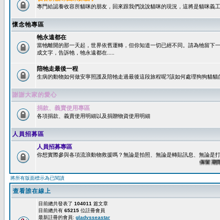
專門給認養收容所貓咪的朋友，回來跟我們說說貓咪的現況，這將是貓咪義工
懷念牠專區
牠永遠都在
當牠離開的那一天起，世界依舊運轉，但你知道一切已經不同。請為牠留下
成文字，告訴牠，牠永遠都在.....
陪牠走最後一程
生病的動物如何做安寧照護及陪牠走過最後這段旅程呢?該如何處理狗狗貓貓
謝謝大家的愛心
捐款、義賣使用專區
各項捐款、義賣使用明細以及捐贈物資使用明細
人員招募區
人員招募專區
你想實際參與各項流浪動物救援嗎？無論是拍照、無論是轉貼訊息、無論是打字
保留期限：6
將所有版面標示為已閱讀
查看誰在線上
目前總共發表了
104011
篇文章
目前總共有
65215
位註冊會員
最新註冊的會員:
gladysseastar