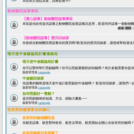
本區禁止張貼買賣，請務必遵守!!
動物醫院認養專區
【愛心認養】動物醫院認養專區
本區提供給有提供認養之動物醫院放置認養訊息用，歡迎同伴認養一個動物醫
保留期限：60
【動物醫院認養】寶貝回娘家
你曾經在動物醫院裡認養你的寶貝嗎?歡迎你的寶貝回娘家，讓曾經幫助過送
喵天使中途貓協助計畫連絡站
喵天使中途貓協助計畫
你可以暫時幫忙照顧貓嗎？你可以照顧要餵奶的幼貓嗎？有許多貓需要你提
版面管理員
catangle
中途貓回娘家
你認養的貓咪是喵天使中途計劃照顧的中途貓嗎？ 歡迎你回娘家，讓我們一
版面管理員
catangle
如何照顧好一隻貓？
提供照顧貓咪的知識、方法、經驗大彙集~~~
版面管理員
catangle
收容所的貓需要你的關心
收容所的貓相關訊息
你願意認養、願意暫時收容、願意去幫助、願意開始去關心在收容所的貓嗎
收容所貓咪回來探親了