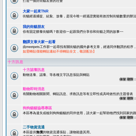
打造一個對街貓友善的社會
大家一起來TNR
街貓經過捕捉、結紮、放養，是現今唯一經過證實能有效控制街貓數量的辦法
我的街貓朋友
你有固定餵養街貓嗎？歡迎你一起跟我們分享你和街貓之間的故事~~
翻譯文章大家一起看
由meetpets工作群一起尋找有關街貓的國外參考文章，經過同伴翻譯的程
如需轉貼僅能轉貼連結不得轉貼全文，敬請配合】
十方訊息
十方認養訊息
動物送養、認養、等各種文字訊息張貼與轉貼
保留期限：60
動物即時消息
有關動物相關新聞、轉貼訊息、求救訊息等有立即性或具時效性的主題發表
保留期限：45
狗狗貓貓協尋專區
本區專為遺失或檢到狗狗貓貓的同伴使用，請大家一起幫助牠們找到回家的路~
保留期限：60
二手物資流通
本區提供
無償
的物資流通張貼，讓物能盡其用。