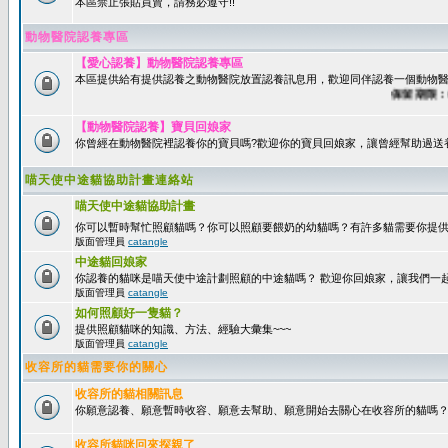
本區禁止張貼買賣，請務必遵守!!
動物醫院認養專區
【愛心認養】動物醫院認養專區
本區提供給有提供認養之動物醫院放置認養訊息用，歡迎同伴認養一個動物醫
保留期限：60
【動物醫院認養】寶貝回娘家
你曾經在動物醫院裡認養你的寶貝嗎?歡迎你的寶貝回娘家，讓曾經幫助過送
喵天使中途貓協助計畫連絡站
喵天使中途貓協助計畫
你可以暫時幫忙照顧貓嗎？你可以照顧要餵奶的幼貓嗎？有許多貓需要你提
版面管理員
catangle
中途貓回娘家
你認養的貓咪是喵天使中途計劃照顧的中途貓嗎？ 歡迎你回娘家，讓我們一
版面管理員
catangle
如何照顧好一隻貓？
提供照顧貓咪的知識、方法、經驗大彙集~~~
版面管理員
catangle
收容所的貓需要你的關心
收容所的貓相關訊息
你願意認養、願意暫時收容、願意去幫助、願意開始去關心在收容所的貓嗎
收容所貓咪回來探親了