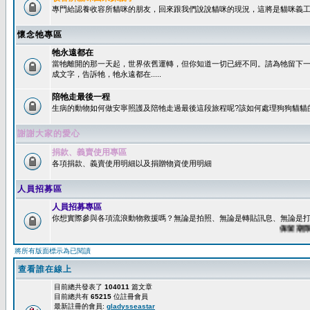
專門給認養收容所貓咪的朋友，回來跟我們說說貓咪的現況，這將是貓咪義工
懷念牠專區
牠永遠都在
當牠離開的那一天起，世界依舊運轉，但你知道一切已經不同。請為牠留下
成文字，告訴牠，牠永遠都在.....
陪牠走最後一程
生病的動物如何做安寧照護及陪牠走過最後這段旅程呢?該如何處理狗狗貓貓
謝謝大家的愛心
捐款、義賣使用專區
各項捐款、義賣使用明細以及捐贈物資使用明細
人員招募區
人員招募專區
你想實際參與各項流浪動物救援嗎？無論是拍照、無論是轉貼訊息、無論是打字
保留期限：6
將所有版面標示為已閱讀
查看誰在線上
目前總共發表了
104011
篇文章
目前總共有
65215
位註冊會員
最新註冊的會員:
gladysseastar