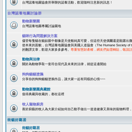
台灣認養地圖協會所舉辦的認養活動，歡迎隨時注意新的訊息！
台灣認養地圖討論群
動物新樂園
台灣認養地圖專屬討論園地
貓咪行為問題解決方案
儘管每隻貓在貓奴眼中都像是天使般純真可愛，但這些天使偶爾還是顯露出
使本來的面貌，台灣認養地圖協會與美國人道協會（The Humane Society of 
的翻譯文章，歡迎大家多多參考。
尊重智慧財產權，網友們如需轉貼，敬請
動物與法律
關於為動物爭取一套符合現代及未來的法律，就從這邊開始
狗狗貓貓塗鴉
分享你的狗狗貓貓塗鴉作品，讓大家一起有同樣的心情~~~
動物新樂園典藏館
值得典藏與收藏的，都在這裡
牧人寵物廚房
善於廚藝的牧人為大家介紹如何自己動手做出一道道健康又美味的寵物料理
街貓好鄰居
街貓好鄰居