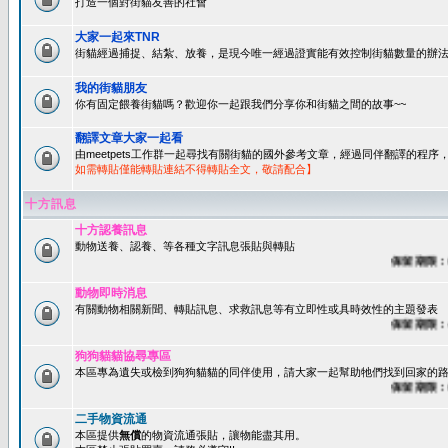
打造一個對街貓友善的社會
大家一起來TNR
街貓經過捕捉、結紮、放養，是現今唯一經過證實能有效控制街貓數量的辦法
我的街貓朋友
你有固定餵養街貓嗎？歡迎你一起跟我們分享你和街貓之間的故事~~
翻譯文章大家一起看
由meetpets工作群一起尋找有關街貓的國外參考文章，經過同伴翻譯的程
如需轉貼僅能轉貼連結不得轉貼全文，敬請配合】
十方訊息
十方認養訊息
動物送養、認養、等各種文字訊息張貼與轉貼
保留期限：60
動物即時消息
有關動物相關新聞、轉貼訊息、求救訊息等有立即性或具時效性的主題發表
保留期限：45
狗狗貓貓協尋專區
本區專為遺失或檢到狗狗貓貓的同伴使用，請大家一起幫助牠們找到回家的路~
保留期限：60
二手物資流通
本區提供
無償
的物資流通張貼，讓物能盡其用。