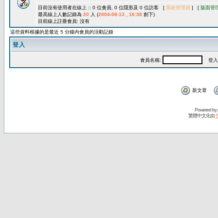
目前沒有使用者在線上 :: 0 位會員, 0 位隱形及 0 位訪客 [
系統管理員
] [
版面管
最高線上人數記錄為
20
人 (
2004-08-13 , 16:38
創下)
目前線上註冊會員: 沒有
這些資料根據的是最近 5 分鐘內會員的活動記錄
登入
會員名稱:
登入
新文章
Powered by
繁體中文化由