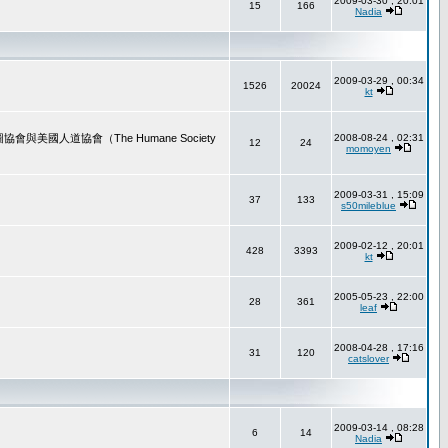
2009-03-30 , 20:01
15
166
Nadia
2009-03-29 , 00:34
1526
20024
kt
道協會（The Humane Society
2008-08-24 , 02:31
12
24
momoyen
2009-03-31 , 15:09
37
133
s50mileblue
2009-02-12 , 20:01
428
3393
kt
2005-05-23 , 22:00
28
361
leaf
2008-04-28 , 17:16
31
120
catslover
2009-03-14 , 08:28
6
14
Nadia