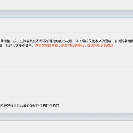
，搞一些讓貓奴們不得不低聲抱怨的小破壞。為了還給天使本來的面貌，台灣認養地圖協會與美國人
翻譯文章，歡迎大家多多參考。
尊重智慧財產權，網友們如需轉貼，敬請註明原始聯結
，來好好寶貝自己最心愛的同伴狗同伴貓們