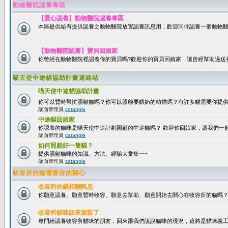
動物醫院認養專區
【愛心認養】動物醫院認養專區
本區提供給有提供認養之動物醫院放置認養訊息用，歡迎同伴認養一個動物醫
【動物醫院認養】寶貝回娘家
你曾經在動物醫院裡認養你的寶貝嗎?歡迎你的寶貝回娘家，讓曾經幫助過送
喵天使中途貓協助計畫連絡站
喵天使中途貓協助計畫
你可以暫時幫忙照顧貓嗎？你可以照顧要餵奶的幼貓嗎？有許多貓需要你提
版面管理員
catangle
中途貓回娘家
你認養的貓咪是喵天使中途計劃照顧的中途貓嗎？ 歡迎你回娘家，讓我們一
版面管理員
catangle
如何照顧好一隻貓？
提供照顧貓咪的知識、方法、經驗大彙集~~~
版面管理員
catangle
收容所的貓需要你的關心
收容所的貓相關訊息
你願意認養、願意暫時收容、願意去幫助、願意開始去關心在收容所的貓嗎
收容所貓咪回來探親了
專門給認養收容所貓咪的朋友，回來跟我們說說貓咪的現況，這將是貓咪義工