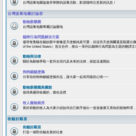
台灣認養地圖協會所舉辦的認養活動，歡迎隨時注意新的訊息！
台灣認養地圖討論群
動物新樂園
台灣認養地圖專屬討論園地
貓咪行為問題解決方案
儘管每隻貓在貓奴眼中都像是天使般純真可愛，但這些天使偶爾還是顯露出撒旦性格
of the United States）首次合作，推出一系列以貓咪行為問題為主題的
動物與法律
關於為動物爭取一套符合現代及未來的法律，就從這邊開始
狗狗貓貓塗鴉
分享你的狗狗貓貓塗鴉作品，讓大家一起有同樣的心情~~~
動物新樂園典藏館
值得典藏與收藏的，都在這裡
牧人寵物廚房
善於廚藝的牧人為大家介紹如何自己動手做出一道道健康又美味的寵物料理
街貓好鄰居
街貓好鄰居
打造一個對街貓友善的社會