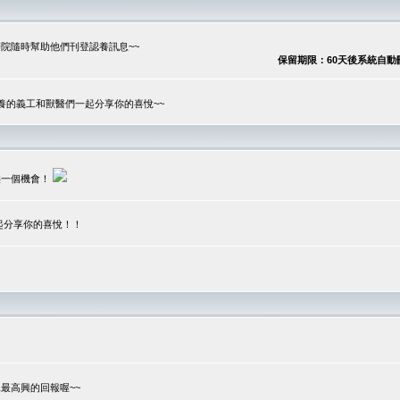
院隨時幫助他們刊登認養訊息~~
保留期限：60天後系統自動刪除
養的義工和獸醫們一起分享你的喜悅~~
供一個機會！
起分享你的喜悅！！
？
最高興的回報喔~~