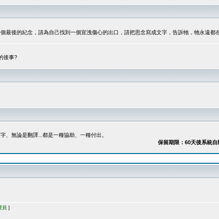
最後的紀念，請為自己找到一個宣洩傷心的出口，請把思念寫成文字，告訴牠，牠永遠都在...
的後事?
、無論是翻譯...都是一種協助、一種付出。
保留期限：60天後系統自動刪
理員
]