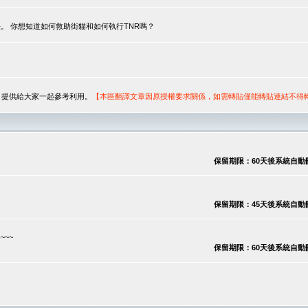
。 你想知道如何救助街貓和如何執行TNR嗎？
序，提供給大家一起參考利用。
【本區翻譯文章因原授權要求關係，如需轉貼僅能轉貼連結不得
保留期限：60天後系統自動刪除
保留期限：45天後系統自動刪除
~~
保留期限：60天後系統自動刪除