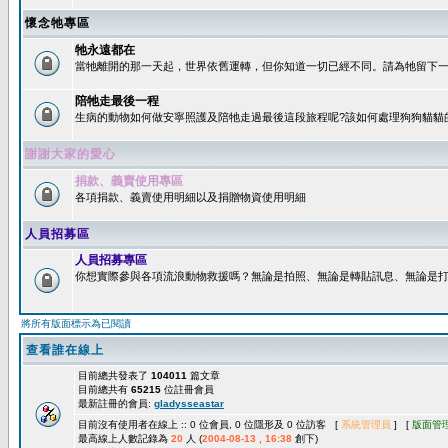
懷念牠專區
牠永遠都在
當牠離開的那一天起，世界依舊運轉，但你知道一切已經不同。請為牠留下一個
陪牠走最後一程
生病的動物如何做安寧照護及陪牠走過最後這段旅程呢?該如何處理狗狗貓貓
謝謝大家的愛心
捐款、義賣使用專區
各項捐款、義賣使用明細以及捐贈物資使用明細
人員招募區
人員招募專區
你想實際參與各項流浪動物救援嗎？無論是拍照、無論是轉貼訊息、無論是打字
將所有版面標示為已閱讀
查看誰在線上
目前總共發表了
104011
篇文章
目前總共有
65215
位註冊會員
最新註冊的會員:
gladysseastar
目前沒有使用者在線上 :: 0 位會員, 0 位隱形及 0 位訪客 [
系統管理員
] [
版面管
最高線上人數記錄為
20
人 (
2004-08-13 , 16:38
創下)