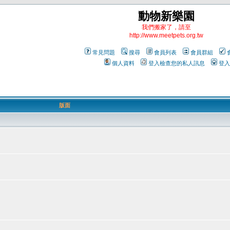
動物新樂園
我們搬家了，請至
http://www.meetpets.org.tw
常見問題
搜尋
會員列表
會員群組
個人資料
登入檢查您的私人訊息
登入
版面