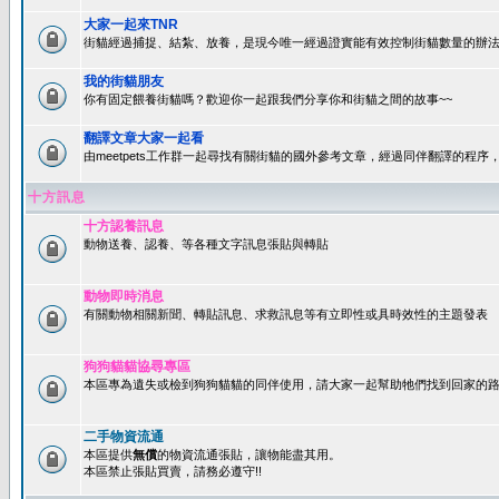
大家一起來TNR
街貓經過捕捉、結紮、放養，是現今唯一經過證實能有效控制街貓數量的辦法
我的街貓朋友
你有固定餵養街貓嗎？歡迎你一起跟我們分享你和街貓之間的故事~~
翻譯文章大家一起看
由meetpets工作群一起尋找有關街貓的國外參考文章，經過同伴翻譯的程
十方訊息
十方認養訊息
動物送養、認養、等各種文字訊息張貼與轉貼
動物即時消息
有關動物相關新聞、轉貼訊息、求救訊息等有立即性或具時效性的主題發表
狗狗貓貓協尋專區
本區專為遺失或檢到狗狗貓貓的同伴使用，請大家一起幫助牠們找到回家的路~
二手物資流通
本區提供
無償
的物資流通張貼，讓物能盡其用。
本區禁止張貼買賣，請務必遵守!!