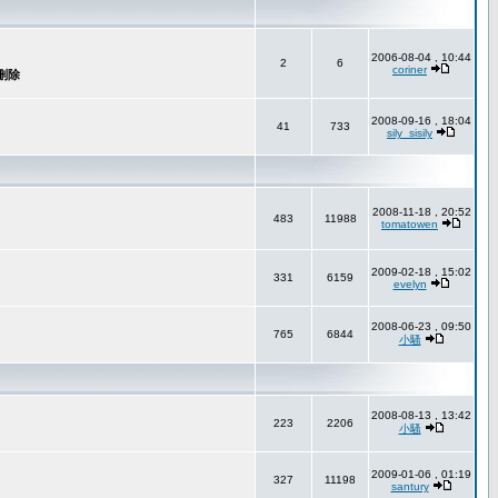
2006-08-04 , 10:44
2
6
coriner
2008-09-16 , 18:04
41
733
sily_sisily
2008-11-18 , 20:52
483
11988
tomatowen
2009-02-18 , 15:02
331
6159
evelyn
2008-06-23 , 09:50
765
6844
小騷
2008-08-13 , 13:42
223
2206
小騷
2009-01-06 , 01:19
327
11198
santury