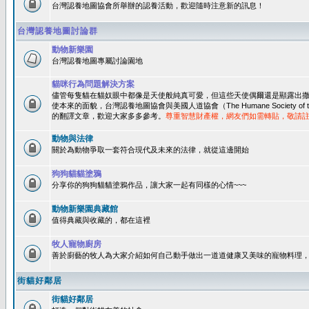
台灣認養地圖協會所舉辦的認養活動，歡迎隨時注意新的訊息！
台灣認養地圖討論群
動物新樂園
台灣認養地圖專屬討論園地
貓咪行為問題解決方案
儘管每隻貓在貓奴眼中都像是天使般純真可愛，但這些天使偶爾還是顯露出
使本來的面貌，台灣認養地圖協會與美國人道協會（The Humane Society of 
的翻譯文章，歡迎大家多多參考。
尊重智慧財產權，網友們如需轉貼，敬請
動物與法律
關於為動物爭取一套符合現代及未來的法律，就從這邊開始
狗狗貓貓塗鴉
分享你的狗狗貓貓塗鴉作品，讓大家一起有同樣的心情~~~
動物新樂園典藏館
值得典藏與收藏的，都在這裡
牧人寵物廚房
善於廚藝的牧人為大家介紹如何自己動手做出一道道健康又美味的寵物料理
街貓好鄰居
街貓好鄰居