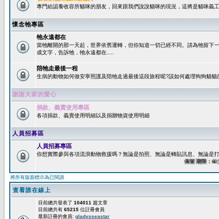
專門給認養收容所貓咪的朋友，回來跟我們說說貓咪的現況，這將是貓咪義工
懷念牠專區
牠永遠都在
當牠離開的那一天起，世界依舊運轉，但你知道一切已經不同。請為牠留下
成文字，告訴牠，牠永遠都在.....
陪牠走最後一程
生病的動物如何做安寧照護及陪牠走過最後這段旅程呢?該如何處理狗狗貓貓
謝謝大家的愛心
捐款、義賣使用專區
各項捐款、義賣使用明細以及捐贈物資使用明細
人員招募區
人員招募專區
你想實際參與各項流浪動物救援嗎？無論是拍照、無論是轉貼訊息、無論是打字
保留期限：60天後
將所有版面標示為已閱讀
查看誰在線上
目前總共發表了
104011
篇文章
目前總共有
65215
位註冊會員
最新註冊的會員:
gladysseastar