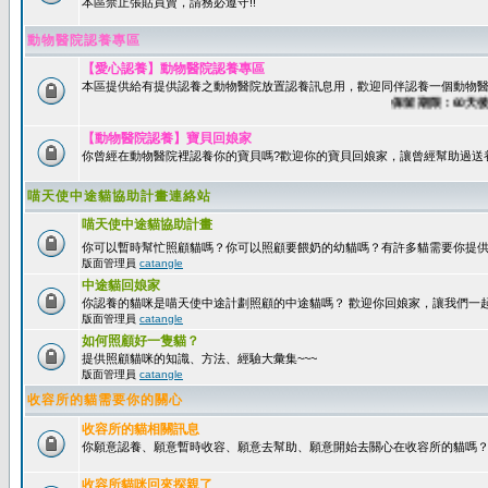
本區禁止張貼買賣，請務必遵守!!
動物醫院認養專區
【愛心認養】動物醫院認養專區
本區提供給有提供認養之動物醫院放置認養訊息用，歡迎同伴認養一個動物醫
保留期限：60天後系統
【動物醫院認養】寶貝回娘家
你曾經在動物醫院裡認養你的寶貝嗎?歡迎你的寶貝回娘家，讓曾經幫助過送
喵天使中途貓協助計畫連絡站
喵天使中途貓協助計畫
你可以暫時幫忙照顧貓嗎？你可以照顧要餵奶的幼貓嗎？有許多貓需要你提
版面管理員
catangle
中途貓回娘家
你認養的貓咪是喵天使中途計劃照顧的中途貓嗎？ 歡迎你回娘家，讓我們一
版面管理員
catangle
如何照顧好一隻貓？
提供照顧貓咪的知識、方法、經驗大彙集~~~
版面管理員
catangle
收容所的貓需要你的關心
收容所的貓相關訊息
你願意認養、願意暫時收容、願意去幫助、願意開始去關心在收容所的貓嗎
收容所貓咪回來探親了