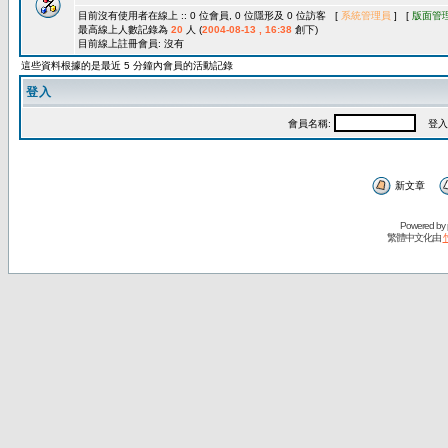
目前沒有使用者在線上 :: 0 位會員, 0 位隱形及 0 位訪客 [
系統管理員
] [
版面管
最高線上人數記錄為
20
人 (
2004-08-13 , 16:38
創下)
目前線上註冊會員: 沒有
這些資料根據的是最近 5 分鐘內會員的活動記錄
登入
會員名稱:
登入
新文章
Powered by
繁體中文化由