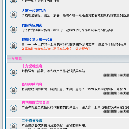
打造一個對街貓友善的社會
大家一起來TNR
街貓經過捕捉、結紮、放養，是現今唯一經過證實能有效控制街貓數量的辦法
我的街貓朋友
你有固定餵養街貓嗎？歡迎你一起跟我們分享你和街貓之間的故事~~
翻譯文章大家一起看
由meetpets工作群一起尋找有關街貓的國外參考文章，經過同伴翻譯的程
如需轉貼僅能轉貼連結不得轉貼全文，敬請配合】
十方訊息
十方認養訊息
動物送養、認養、等各種文字訊息張貼與轉貼
保留期限：60天後系統
動物即時消息
有關動物相關新聞、轉貼訊息、求救訊息等有立即性或具時效性的主題發表
保留期限：45天後系統
狗狗貓貓協尋專區
本區專為遺失或檢到狗狗貓貓的同伴使用，請大家一起幫助牠們找到回家的路~
保留期限：60天後系統
二手物資流通
本區提供
無償
的物資流通張貼，讓物能盡其用。