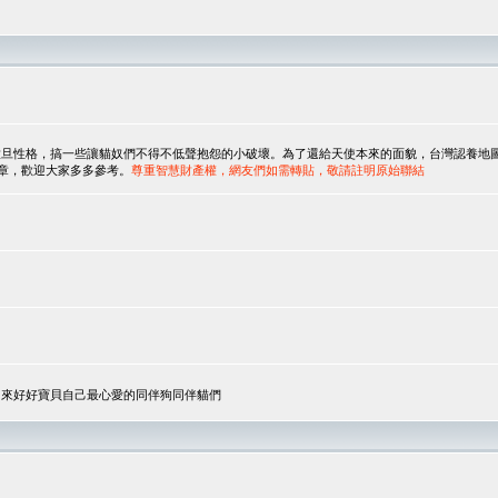
，搞一些讓貓奴們不得不低聲抱怨的小破壞。為了還給天使本來的面貌，台灣認養地圖協會與美國人
翻譯文章，歡迎大家多多參考。
尊重智慧財產權，網友們如需轉貼，敬請註明原始聯結
，來好好寶貝自己最心愛的同伴狗同伴貓們