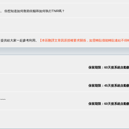
。 你想知道如何救助街貓和如何執行TNR嗎？
序，提供給大家一起參考利用。
【本區翻譯文章因原授權要求關係，如需轉貼僅能轉貼連結不得
保留期限：60天後系統自動刪除
保留期限：45天後系統自動刪除
~~
保留期限：60天後系統自動刪除