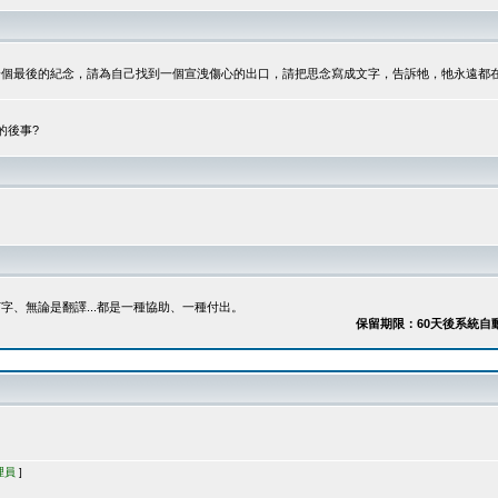
最後的紀念，請為自己找到一個宣洩傷心的出口，請把思念寫成文字，告訴牠，牠永遠都在...
的後事?
、無論是翻譯...都是一種協助、一種付出。
保留期限：60天後系統自動刪除
理員
]