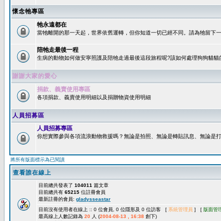
懷念牠專區
牠永遠都在
當牠離開的那一天起，世界依舊運轉，但你知道一切已經不同。請為牠留下一個
陪牠走最後一程
生病的動物如何做安寧照護及陪牠走過最後這段旅程呢?該如何處理狗狗貓貓
謝謝大家的愛心
捐款、義賣使用專區
各項捐款、義賣使用明細以及捐贈物資使用明細
人員招募區
人員招募專區
你想實際參與各項流浪動物救援嗎？無論是拍照、無論是轉貼訊息、無論是打字
將所有版面標示為已閱讀
查看誰在線上
目前總共發表了
104011
篇文章
目前總共有
65215
位註冊會員
最新註冊的會員:
gladysseastar
目前沒有使用者在線上 :: 0 位會員, 0 位隱形及 0 位訪客 [
系統管理員
] [
版面管
最高線上人數記錄為
20
人 (
2004-08-13 , 16:38
創下)