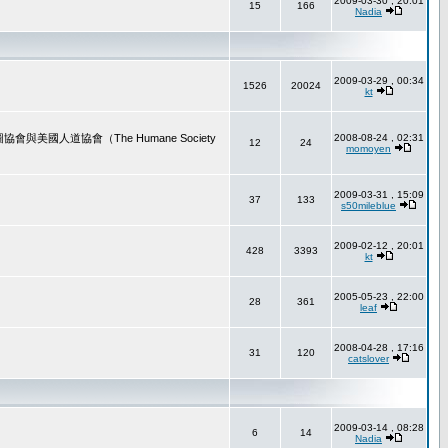
2009-03-30 , 20:01
15
166
Nadia
2009-03-29 , 00:34
1526
20024
kt
道協會（The Humane Society
2008-08-24 , 02:31
12
24
momoyen
2009-03-31 , 15:09
37
133
s50mileblue
2009-02-12 , 20:01
428
3393
kt
2005-05-23 , 22:00
28
361
leaf
2008-04-28 , 17:16
31
120
catslover
2009-03-14 , 08:28
6
14
Nadia