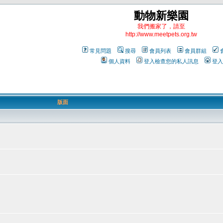
動物新樂園
我們搬家了，請至
http://www.meetpets.org.tw
常見問題
搜尋
會員列表
會員群組
個人資料
登入檢查您的私人訊息
登入
版面