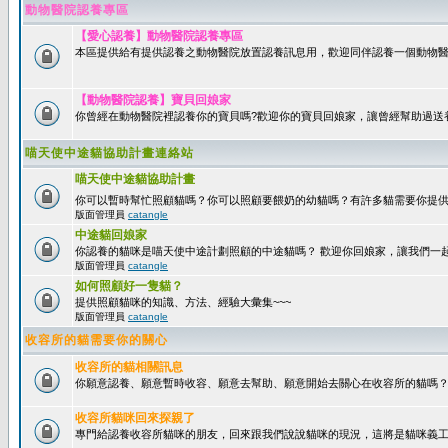
動物醫院認養專區
【愛心認養】動物醫院認養專區
本區提供給有提供認養之動物醫院放置認養訊息用，歡迎同伴認養一個動物醫
【動物醫院認養】寶貝回娘家
你曾經在動物醫院裡認養你的寶貝嗎?歡迎你的寶貝回娘家，讓曾經幫助過送
喵天使中途貓協助計畫連絡站
喵天使中途貓協助計畫
你可以暫時幫忙照顧貓嗎？你可以照顧要餵奶的幼貓嗎？有許多貓需要你提
版面管理員
catangle
中途貓回娘家
你認養的貓咪是喵天使中途計劃照顧的中途貓嗎？ 歡迎你回娘家，讓我們一
版面管理員
catangle
如何照顧好一隻貓？
提供照顧貓咪的知識、方法、經驗大彙集~~~
版面管理員
catangle
收容所的貓需要你的關心
收容所的貓相關訊息
你願意認養、願意暫時收容、願意去幫助、願意開始去關心在收容所的貓嗎
收容所貓咪回來探親了
專門給認養收容所貓咪的朋友，回來跟我們說說貓咪的現況，這將是貓咪義工