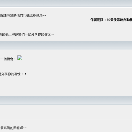
院隨時幫助他們刊登認養訊息~~
保留期限：60天後系統自動刪除
養的義工和獸醫們一起分享你的喜悅~~
供一個機會！
起分享你的喜悅！！
？
最高興的回報喔~~