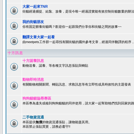
大家一起來TNR
街貓經過捕捉、結紮、放養，是現今唯一經過證實能有效控制街貓數量的辦法
我的街貓朋友
你有固定餵養街貓嗎？歡迎你一起跟我們分享你和街貓之間的故事~~
翻譯文章大家一起看
由meetpets工作群一起尋找有關街貓的國外參考文章，經過同伴翻譯的程
十方訊息
十方認養訊息
動物送養、認養、等各種文字訊息張貼與轉貼
動物即時消息
有關動物相關新聞、轉貼訊息、求救訊息等有立即性或具時效性的主題發表
狗狗貓貓協尋專區
本區專為遺失或檢到狗狗貓貓的同伴使用，請大家一起幫助牠們找到回家的路~
二手物資流通
本區提供
無償
的物資流通張貼，讓物能盡其用。
本區禁止張貼買賣，請務必遵守!!