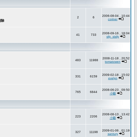
2006-08-04 , 10:44
2
6
coriner
2008-09-16 , 18:04
41
733
sily_sisily
2008-11-18 , 20:52
483
11988
tomatowen
2009-02-18 , 15:02
331
6159
evelyn
2008-06-23 , 09:50
765
6844
小騷
2008-08-13 , 13:42
223
2206
小騷
2009-01-06 , 01:19
327
11198
santury