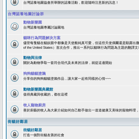
台灣認養地圖協會所舉辦的認養活動，歡迎隨時注意新的訊息！
台灣認養地圖討論群
動物新樂園
台灣認養地圖專屬討論園地
貓咪行為問題解決方案
儘管每隻貓在貓奴眼中都像是天使般純真可愛，但這些天使偶爾還是顯露出撒旦性格
of the United States）首次合作，推出一系列以貓咪行為問題為主題的
動物與法律
關於為動物爭取一套符合現代及未來的法律，就從這邊開始
狗狗貓貓塗鴉
分享你的狗狗貓貓塗鴉作品，讓大家一起有同樣的心情~~~
動物新樂園典藏館
值得典藏與收藏的，都在這裡
牧人寵物廚房
善於廚藝的牧人為大家介紹如何自己動手做出一道道健康又美味的寵物料理
街貓好鄰居
街貓好鄰居
打造一個對街貓友善的社會