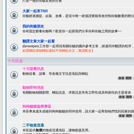
打造一個對街貓友善的社會
大家一起來TNR
街貓經過捕捉、結紮、放養，是現今唯一經過證實能有效控制街貓數量的辦法
我的街貓朋友
你有固定餵養街貓嗎？歡迎你一起跟我們分享你和街貓之間的故事~~
翻譯文章大家一起看
由meetpets工作群一起尋找有關街貓的國外參考文章，經過同伴翻譯的程
如需轉貼僅能轉貼連結不得轉貼全文，敬請配合】
十方訊息
十方認養訊息
動物送養、認養、等各種文字訊息張貼與轉貼
保留期限：60
動物即時消息
有關動物相關新聞、轉貼訊息、求救訊息等有立即性或具時效性的主題發表
保留期限：45
狗狗貓貓協尋專區
本區專為遺失或檢到狗狗貓貓的同伴使用，請大家一起幫助牠們找到回家的路~
保留期限：60
二手物資流通
本區提供
無償
的物資流通張貼，讓物能盡其用。