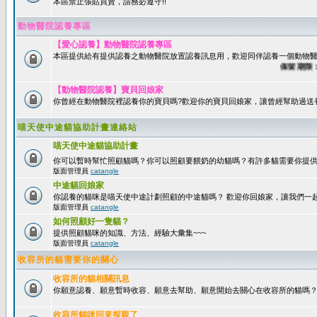
本區禁止張貼買賣，請務必遵守!!
動物醫院認養專區
【愛心認養】動物醫院認養專區
本區提供給有提供認養之動物醫院放置認養訊息用，歡迎同伴認養一個動物醫
保留期限：60
【動物醫院認養】寶貝回娘家
你曾經在動物醫院裡認養你的寶貝嗎?歡迎你的寶貝回娘家，讓曾經幫助過送
喵天使中途貓協助計畫連絡站
喵天使中途貓協助計畫
你可以暫時幫忙照顧貓嗎？你可以照顧要餵奶的幼貓嗎？有許多貓需要你提
版面管理員
catangle
中途貓回娘家
你認養的貓咪是喵天使中途計劃照顧的中途貓嗎？ 歡迎你回娘家，讓我們一
版面管理員
catangle
如何照顧好一隻貓？
提供照顧貓咪的知識、方法、經驗大彙集~~~
版面管理員
catangle
收容所的貓需要你的關心
收容所的貓相關訊息
你願意認養、願意暫時收容、願意去幫助、願意開始去關心在收容所的貓嗎
收容所貓咪回來探親了