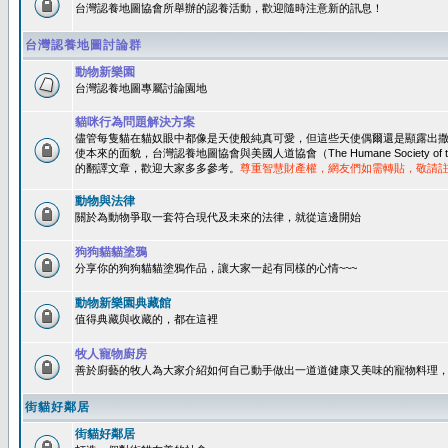
台灣認養地圖協會所舉辦的認養活動，歡迎隨時注意新的訊息！
台灣認養地圖討論群
動物新樂園
台灣認養地圖專屬討論園地
貓咪行為問題解決方案
儘管每隻貓在貓奴眼中都像是天使般純真可愛，但這些天使偶爾還是顯露出
使本來的面貌，台灣認養地圖協會與美國人道協會（The Humane Society of 
的翻譯文章，歡迎大家多多參考。
尊重智慧財產權，網友們如需轉貼，敬請
動物與法律
關於為動物爭取一套符合現代及未來的法律，就從這邊開始
狗狗貓貓塗鴉
分享你的狗狗貓貓塗鴉作品，讓大家一起有同樣的心情~~~
動物新樂園典藏館
值得典藏與收藏的，都在這裡
牧人寵物廚房
善於廚藝的牧人為大家介紹如何自己動手做出一道道健康又美味的寵物料理
街貓好鄰居
街貓好鄰居