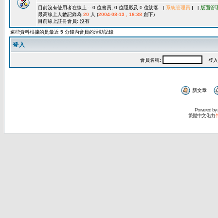
目前沒有使用者在線上 :: 0 位會員, 0 位隱形及 0 位訪客 [
系統管理員
] [
版面管
最高線上人數記錄為
20
人 (
2004-08-13 , 16:38
創下)
目前線上註冊會員: 沒有
這些資料根據的是最近 5 分鐘內會員的活動記錄
登入
會員名稱:
登入
新文章
Powered by
繁體中文化由