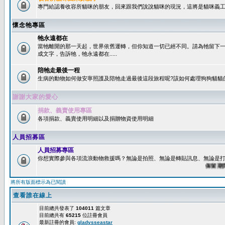
專門給認養收容所貓咪的朋友，回來跟我們說說貓咪的現況，這將是貓咪義工
懷念牠專區
牠永遠都在
當牠離開的那一天起，世界依舊運轉，但你知道一切已經不同。請為牠留下
成文字，告訴牠，牠永遠都在.....
陪牠走最後一程
生病的動物如何做安寧照護及陪牠走過最後這段旅程呢?該如何處理狗狗貓貓
謝謝大家的愛心
捐款、義賣使用專區
各項捐款、義賣使用明細以及捐贈物資使用明細
人員招募區
人員招募專區
你想實際參與各項流浪動物救援嗎？無論是拍照、無論是轉貼訊息、無論是打字
保留期限：6
將所有版面標示為已閱讀
查看誰在線上
目前總共發表了
104011
篇文章
目前總共有
65215
位註冊會員
最新註冊的會員:
gladysseastar