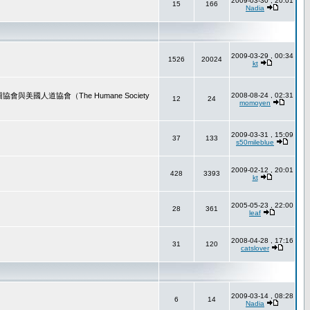
2009-03-30 , 20:01
15
166
Nadia
2009-03-29 , 00:34
1526
20024
kt
道協會（The Humane Society
2008-08-24 , 02:31
12
24
momoyen
2009-03-31 , 15:09
37
133
s50mileblue
2009-02-12 , 20:01
428
3393
kt
2005-05-23 , 22:00
28
361
leaf
2008-04-28 , 17:16
31
120
catslover
2009-03-14 , 08:28
6
14
Nadia