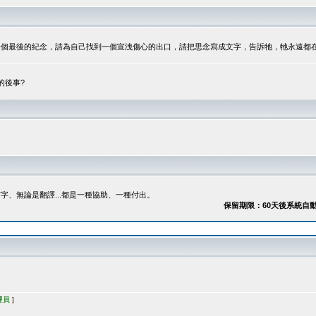
最後的紀念，請為自己找到一個宣洩傷心的出口，請把思念寫成文字，告訴牠，牠永遠都在...
的後事?
、無論是翻譯...都是一種協助、一種付出。
保留期限：60天後系統自動刪除
理員
]