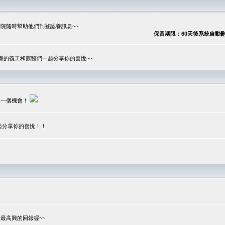
院隨時幫助他們刊登認養訊息~~
保留期限：60天後系統自動刪除
養的義工和獸醫們一起分享你的喜悅~~
供一個機會！
起分享你的喜悅！！
？
最高興的回報喔~~