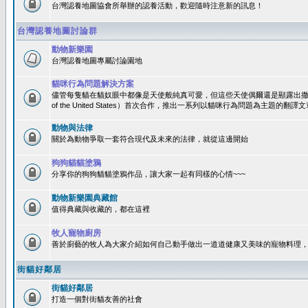
台灣認養地圖協會所舉辦的認養活動，歡迎隨時注意新的訊息！
台灣認養地圖討論群
動物新樂園
台灣認養地圖專屬討論園地
貓咪行為問題解決方案
儘管每隻貓在貓奴眼中都像是天使般純真可愛，但這些天使偶爾還是顯露出撒旦性格
of the United States）首次合作，推出一系列以貓咪行為問題為主題的
動物與法律
關於為動物爭取一套符合現代及未來的法律，就從這邊開始
狗狗貓貓塗鴉
分享你的狗狗貓貓塗鴉作品，讓大家一起有同樣的心情~~~
動物新樂園典藏館
值得典藏與收藏的，都在這裡
牧人寵物廚房
善於廚藝的牧人為大家介紹如何自己動手做出一道道健康又美味的寵物料理
街貓好鄰居
街貓好鄰居
打造一個對街貓友善的社會