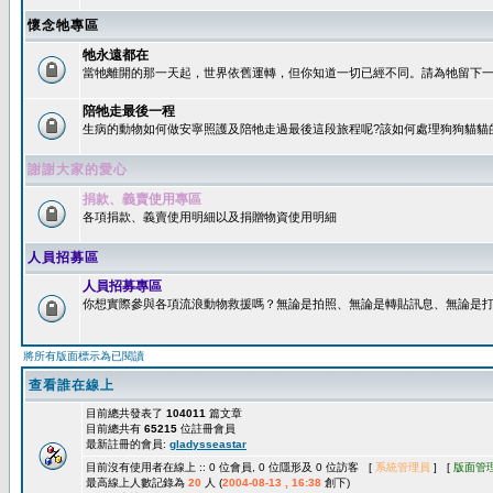
懷念牠專區
牠永遠都在
當牠離開的那一天起，世界依舊運轉，但你知道一切已經不同。請為牠留下一個
陪牠走最後一程
生病的動物如何做安寧照護及陪牠走過最後這段旅程呢?該如何處理狗狗貓貓
謝謝大家的愛心
捐款、義賣使用專區
各項捐款、義賣使用明細以及捐贈物資使用明細
人員招募區
人員招募專區
你想實際參與各項流浪動物救援嗎？無論是拍照、無論是轉貼訊息、無論是打字
將所有版面標示為已閱讀
查看誰在線上
目前總共發表了
104011
篇文章
目前總共有
65215
位註冊會員
最新註冊的會員:
gladysseastar
目前沒有使用者在線上 :: 0 位會員, 0 位隱形及 0 位訪客 [
系統管理員
] [
版面管
最高線上人數記錄為
20
人 (
2004-08-13 , 16:38
創下)