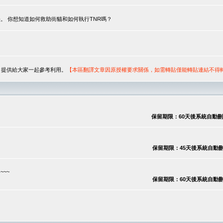
。 你想知道如何救助街貓和如何執行TNR嗎？
序，提供給大家一起參考利用。
【本區翻譯文章因原授權要求關係，如需轉貼僅能轉貼連結不得
保留期限：60天後系統自動刪除
保留期限：45天後系統自動刪除
~~
保留期限：60天後系統自動刪除