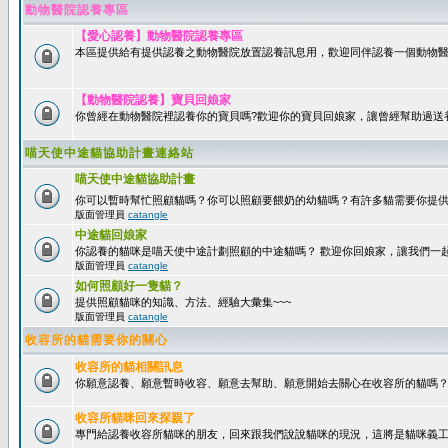
動物醫院認養專區
【愛心認養】動物醫院認養專區
本區提供給有提供認養之動物醫院放置認養訊息用，歡迎同伴認養一個動物醫
【動物醫院認養】寶貝回娘家
你曾經在動物醫院裡認養你的寶貝嗎?歡迎你的寶貝回娘家，讓曾經幫助過送
喵天使中途貓協助計畫連絡站
喵天使中途貓協助計畫
你可以暫時幫忙照顧貓嗎？你可以照顧要餵奶的幼貓嗎？有許多貓需要你提
版面管理員
catangle
中途貓回娘家
你認養的貓咪是喵天使中途計劃照顧的中途貓嗎？ 歡迎你回娘家，讓我們一
版面管理員
catangle
如何照顧好一隻貓？
提供照顧貓咪的知識、方法、經驗大彙集~~~
版面管理員
catangle
收容所的貓需要你的關心
收容所的貓相關訊息
你願意認養、願意暫時收容、願意去幫助、願意開始去關心在收容所的貓嗎
收容所貓咪回來探親了
專門給認養收容所貓咪的朋友，回來跟我們說說貓咪的現況，這將是貓咪義工