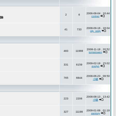
2006-08-04 , 10:44
2
6
coriner
2008-09-16 , 18:04
41
733
sily_sisily
2008-11-18 , 20:52
483
11988
tomatowen
2009-02-18 , 15:02
331
6159
evelyn
2008-06-23 , 09:50
765
6844
小騷
2008-08-13 , 13:42
223
2206
小騷
2009-01-06 , 01:19
327
11198
santury