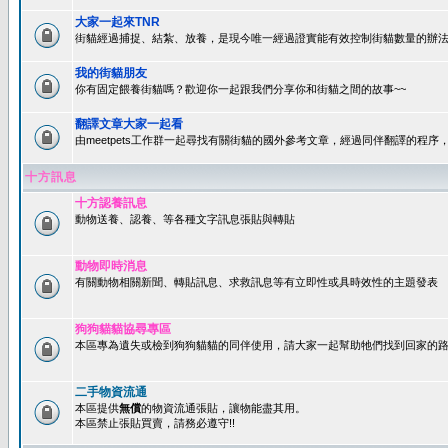
大家一起來TNR
街貓經過捕捉、結紮、放養，是現今唯一經過證實能有效控制街貓數量的辦法
我的街貓朋友
你有固定餵養街貓嗎？歡迎你一起跟我們分享你和街貓之間的故事~~
翻譯文章大家一起看
由meetpets工作群一起尋找有關街貓的國外參考文章，經過同伴翻譯的程
十方訊息
十方認養訊息
動物送養、認養、等各種文字訊息張貼與轉貼
動物即時消息
有關動物相關新聞、轉貼訊息、求救訊息等有立即性或具時效性的主題發表
狗狗貓貓協尋專區
本區專為遺失或檢到狗狗貓貓的同伴使用，請大家一起幫助牠們找到回家的路~
二手物資流通
本區提供
無償
的物資流通張貼，讓物能盡其用。
本區禁止張貼買賣，請務必遵守!!