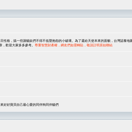
，搞一些讓貓奴們不得不低聲抱怨的小破壞。為了還給天使本來的面貌，台灣認養地圖協會與美國人
翻譯文章，歡迎大家多多參考。
尊重智慧財產權，網友們如需轉貼，敬請註明原始聯結
，來好好寶貝自己最心愛的同伴狗同伴貓們