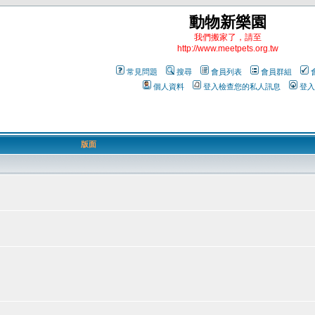
動物新樂園
我們搬家了，請至
http://www.meetpets.org.tw
常見問題
搜尋
會員列表
會員群組
個人資料
登入檢查您的私人訊息
登入
版面