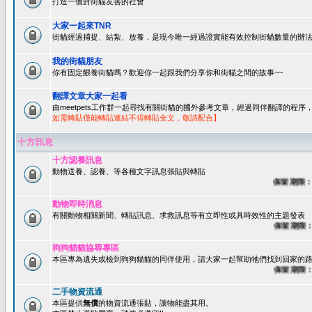
打造一個對街貓友善的社會
大家一起來TNR
街貓經過捕捉、結紮、放養，是現今唯一經過證實能有效控制街貓數量的辦法
我的街貓朋友
你有固定餵養街貓嗎？歡迎你一起跟我們分享你和街貓之間的故事~~
翻譯文章大家一起看
由meetpets工作群一起尋找有關街貓的國外參考文章，經過同伴翻譯的程
如需轉貼僅能轉貼連結不得轉貼全文，敬請配合】
十方訊息
十方認養訊息
動物送養、認養、等各種文字訊息張貼與轉貼
保留期限：60
動物即時消息
有關動物相關新聞、轉貼訊息、求救訊息等有立即性或具時效性的主題發表
保留期限：45
狗狗貓貓協尋專區
本區專為遺失或檢到狗狗貓貓的同伴使用，請大家一起幫助牠們找到回家的路~
保留期限：60
二手物資流通
本區提供
無償
的物資流通張貼，讓物能盡其用。