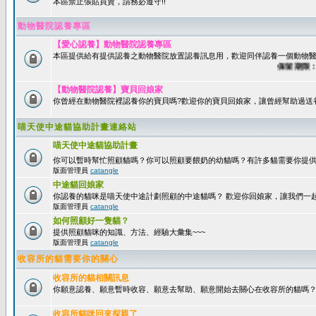
本區禁止張貼買賣，請務必遵守!!
動物醫院認養專區
【愛心認養】動物醫院認養專區
本區提供給有提供認養之動物醫院放置認養訊息用，歡迎同伴認養一個動物醫
保留期限：60
【動物醫院認養】寶貝回娘家
你曾經在動物醫院裡認養你的寶貝嗎?歡迎你的寶貝回娘家，讓曾經幫助過送
喵天使中途貓協助計畫連絡站
喵天使中途貓協助計畫
你可以暫時幫忙照顧貓嗎？你可以照顧要餵奶的幼貓嗎？有許多貓需要你提
版面管理員
catangle
中途貓回娘家
你認養的貓咪是喵天使中途計劃照顧的中途貓嗎？ 歡迎你回娘家，讓我們一
版面管理員
catangle
如何照顧好一隻貓？
提供照顧貓咪的知識、方法、經驗大彙集~~~
版面管理員
catangle
收容所的貓需要你的關心
收容所的貓相關訊息
你願意認養、願意暫時收容、願意去幫助、願意開始去關心在收容所的貓嗎
收容所貓咪回來探親了