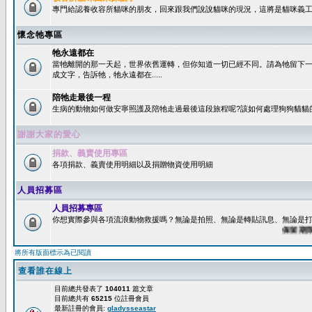
專門給認養收容所貓咪的朋友，回來跟我們說說貓咪的現況，這將是貓咪義工
懷念牠專區
牠永遠都在
當牠離開的那一天起，世界依舊運轉，但你知道一切已經不同。請為牠留下
成文字，告訴牠，牠永遠都在.....
陪牠走最後一程
生病的動物如何做安寧照護及陪牠走過最後這段旅程呢?該如何處理狗狗貓貓
謝謝大家的愛心
捐款、義賣使用專區
各項捐款、義賣使用明細以及捐贈物資使用明細
人員招募區
人員招募專區
你想實際參與各項流浪動物救援嗎？無論是拍照、無論是轉貼訊息、無論是打字
保留期限：6
將所有版面標示為已閱讀
查看誰在線上
目前總共發表了
104011
篇文章
目前總共有
65215
位註冊會員
最新註冊的會員:
gladysseastar