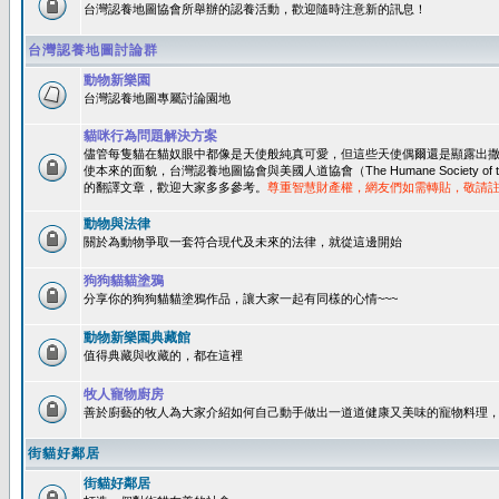
台灣認養地圖協會所舉辦的認養活動，歡迎隨時注意新的訊息！
台灣認養地圖討論群
動物新樂園
台灣認養地圖專屬討論園地
貓咪行為問題解決方案
儘管每隻貓在貓奴眼中都像是天使般純真可愛，但這些天使偶爾還是顯露出
使本來的面貌，台灣認養地圖協會與美國人道協會（The Humane Society of 
的翻譯文章，歡迎大家多多參考。
尊重智慧財產權，網友們如需轉貼，敬請
動物與法律
關於為動物爭取一套符合現代及未來的法律，就從這邊開始
狗狗貓貓塗鴉
分享你的狗狗貓貓塗鴉作品，讓大家一起有同樣的心情~~~
動物新樂園典藏館
值得典藏與收藏的，都在這裡
牧人寵物廚房
善於廚藝的牧人為大家介紹如何自己動手做出一道道健康又美味的寵物料理
街貓好鄰居
街貓好鄰居