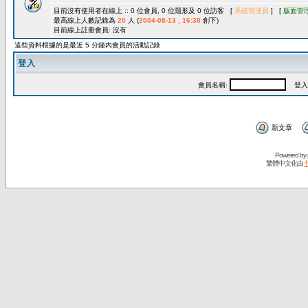
目前沒有使用者在線上 :: 0 位會員, 0 位隱形及 0 位訪客 [
系統管理員
] [
版面管
最高線上人數記錄為
20
人 (
2004-08-13 , 16:38
創下)
目前線上註冊會員: 沒有
這些資料根據的是最近 5 分鐘內會員的活動記錄
登入
會員名稱:
登入
新文章
Powered by
繁體中文化由