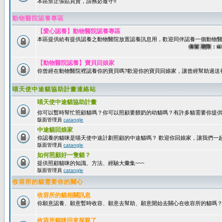
本區禁止張貼買賣，請務必遵守!!
動物醫院認養專區
【愛心認養】動物醫院認養專區
本區提供給有提供認養之動物醫院放置認養訊息用，歡迎同伴認養一個動物醫
保留期限：60天
【動物醫院認養】寶貝回娘家
你曾經在動物醫院裡認養你的寶貝嗎?歡迎你的寶貝回娘家，讓曾經幫助過送
喵天使中途貓協助計畫連絡站
喵天使中途貓協助計畫
你可以暫時幫忙照顧貓嗎？你可以照顧要餵奶的幼貓嗎？有許多貓需要你提
版面管理員
catangle
中途貓回娘家
你認養的貓咪是喵天使中途計劃照顧的中途貓嗎？ 歡迎你回娘家，讓我們一
版面管理員
catangle
如何照顧好一隻貓？
提供照顧貓咪的知識、方法、經驗大彙集~~~
版面管理員
catangle
收容所的貓需要你的關心
收容所的貓相關訊息
你願意認養、願意暫時收容、願意去幫助、願意開始去關心在收容所的貓嗎
收容所貓咪回來探親了