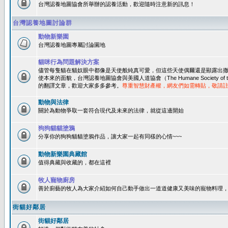
台灣認養地圖協會所舉辦的認養活動，歡迎隨時注意新的訊息！
台灣認養地圖討論群
動物新樂園
台灣認養地圖專屬討論園地
貓咪行為問題解決方案
儘管每隻貓在貓奴眼中都像是天使般純真可愛，但這些天使偶爾還是顯露出
使本來的面貌，台灣認養地圖協會與美國人道協會（The Humane Society of 
的翻譯文章，歡迎大家多多參考。
尊重智慧財產權，網友們如需轉貼，敬請
動物與法律
關於為動物爭取一套符合現代及未來的法律，就從這邊開始
狗狗貓貓塗鴉
分享你的狗狗貓貓塗鴉作品，讓大家一起有同樣的心情~~~
動物新樂園典藏館
值得典藏與收藏的，都在這裡
牧人寵物廚房
善於廚藝的牧人為大家介紹如何自己動手做出一道道健康又美味的寵物料理
街貓好鄰居
街貓好鄰居