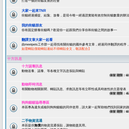
打造一個對街貓友善的社會
大家一起來TNR
街貓經過捕捉、結紮、放養，是現今唯一經過證實能有效控制街貓數量的辦法
我的街貓朋友
你有固定餵養街貓嗎？歡迎你一起跟我們分享你和街貓之間的故事~~
翻譯文章大家一起看
由meetpets工作群一起尋找有關街貓的國外參考文章，經過同伴翻譯的程
如需轉貼僅能轉貼連結不得轉貼全文，敬請配合】
十方訊息
十方認養訊息
動物送養、認養、等各種文字訊息張貼與轉貼
保留期限：60天
動物即時消息
有關動物相關新聞、轉貼訊息、求救訊息等有立即性或具時效性的主題發表
保留期限：45天
狗狗貓貓協尋專區
本區專為遺失或檢到狗狗貓貓的同伴使用，請大家一起幫助牠們找到回家的路~
保留期限：60天
二手物資流通
本區提供
無償
的物資流通張貼，讓物能盡其用。