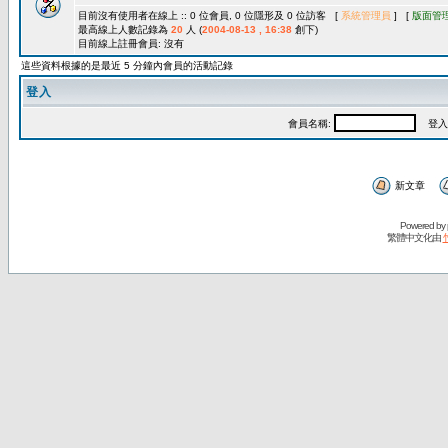
目前沒有使用者在線上 :: 0 位會員, 0 位隱形及 0 位訪客 [
系統管理員
] [
版面管
最高線上人數記錄為
20
人 (
2004-08-13 , 16:38
創下)
目前線上註冊會員: 沒有
這些資料根據的是最近 5 分鐘內會員的活動記錄
登入
會員名稱:
登入
新文章
Powered by
繁體中文化由