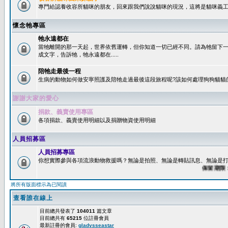
專門給認養收容所貓咪的朋友，回來跟我們說說貓咪的現況，這將是貓咪義工
懷念牠專區
牠永遠都在
當牠離開的那一天起，世界依舊運轉，但你知道一切已經不同。請為牠留下
成文字，告訴牠，牠永遠都在.....
陪牠走最後一程
生病的動物如何做安寧照護及陪牠走過最後這段旅程呢?該如何處理狗狗貓貓
謝謝大家的愛心
捐款、義賣使用專區
各項捐款、義賣使用明細以及捐贈物資使用明細
人員招募區
人員招募專區
你想實際參與各項流浪動物救援嗎？無論是拍照、無論是轉貼訊息、無論是打字
保留期限：60
將所有版面標示為已閱讀
查看誰在線上
目前總共發表了
104011
篇文章
目前總共有
65215
位註冊會員
最新註冊的會員:
gladysseastar