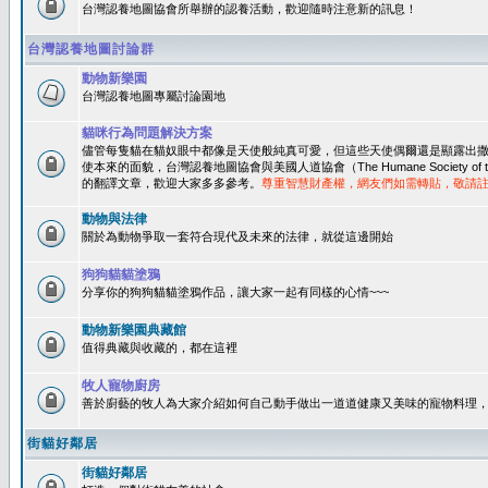
台灣認養地圖協會所舉辦的認養活動，歡迎隨時注意新的訊息！
台灣認養地圖討論群
動物新樂園
台灣認養地圖專屬討論園地
貓咪行為問題解決方案
儘管每隻貓在貓奴眼中都像是天使般純真可愛，但這些天使偶爾還是顯露出
使本來的面貌，台灣認養地圖協會與美國人道協會（The Humane Society of 
的翻譯文章，歡迎大家多多參考。
尊重智慧財產權，網友們如需轉貼，敬請
動物與法律
關於為動物爭取一套符合現代及未來的法律，就從這邊開始
狗狗貓貓塗鴉
分享你的狗狗貓貓塗鴉作品，讓大家一起有同樣的心情~~~
動物新樂園典藏館
值得典藏與收藏的，都在這裡
牧人寵物廚房
善於廚藝的牧人為大家介紹如何自己動手做出一道道健康又美味的寵物料理
街貓好鄰居
街貓好鄰居