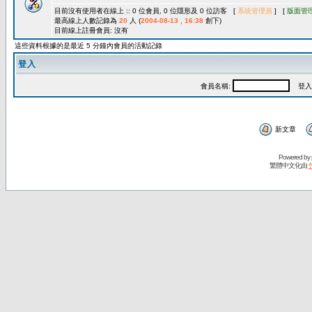
目前沒有使用者在線上 :: 0 位會員, 0 位隱形及 0 位訪客 [
系統管理員
] [
版面管
最高線上人數記錄為
20
人 (
2004-08-13 , 16:38
創下)
目前線上註冊會員: 沒有
這些資料根據的是最近 5 分鐘內會員的活動記錄
登入
會員名稱:
登入
新文章
Powered by
繁體中文化由