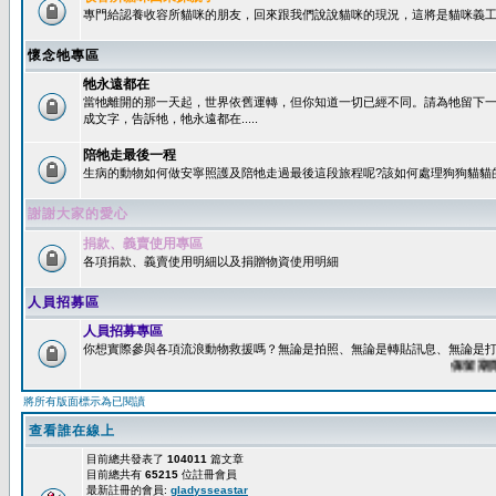
專門給認養收容所貓咪的朋友，回來跟我們說說貓咪的現況，這將是貓咪義工
懷念牠專區
牠永遠都在
當牠離開的那一天起，世界依舊運轉，但你知道一切已經不同。請為牠留下
成文字，告訴牠，牠永遠都在.....
陪牠走最後一程
生病的動物如何做安寧照護及陪牠走過最後這段旅程呢?該如何處理狗狗貓貓
謝謝大家的愛心
捐款、義賣使用專區
各項捐款、義賣使用明細以及捐贈物資使用明細
人員招募區
人員招募專區
你想實際參與各項流浪動物救援嗎？無論是拍照、無論是轉貼訊息、無論是打字
保留期限：6
將所有版面標示為已閱讀
查看誰在線上
目前總共發表了
104011
篇文章
目前總共有
65215
位註冊會員
最新註冊的會員:
gladysseastar