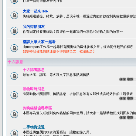
打造一個對街貓友善的社會
大家一起來TNR
街貓經過捕捉、結紮、放養，是現今唯一經過證實能有效控制街貓數量的辦法
我的街貓朋友
你有固定餵養街貓嗎？歡迎你一起跟我們分享你和街貓之間的故事~~
翻譯文章大家一起看
由meetpets工作群一起尋找有關街貓的國外參考文章，經過同伴翻譯的程
如需轉貼僅能轉貼連結不得轉貼全文，敬請配合】
十方訊息
十方認養訊息
動物送養、認養、等各種文字訊息張貼與轉貼
保留期限：60
動物即時消息
有關動物相關新聞、轉貼訊息、求救訊息等有立即性或具時效性的主題發表
保留期限：45
狗狗貓貓協尋專區
本區專為遺失或檢到狗狗貓貓的同伴使用，請大家一起幫助牠們找到回家的路~
保留期限：60
二手物資流通
本區提供
無償
的物資流通張貼，讓物能盡其用。