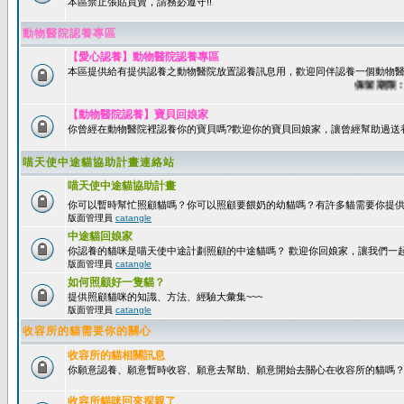
本區禁止張貼買賣，請務必遵守!!
動物醫院認養專區
【愛心認養】動物醫院認養專區
本區提供給有提供認養之動物醫院放置認養訊息用，歡迎同伴認養一個動物醫
保留期限：60
【動物醫院認養】寶貝回娘家
你曾經在動物醫院裡認養你的寶貝嗎?歡迎你的寶貝回娘家，讓曾經幫助過送
喵天使中途貓協助計畫連絡站
喵天使中途貓協助計畫
你可以暫時幫忙照顧貓嗎？你可以照顧要餵奶的幼貓嗎？有許多貓需要你提
版面管理員
catangle
中途貓回娘家
你認養的貓咪是喵天使中途計劃照顧的中途貓嗎？ 歡迎你回娘家，讓我們一
版面管理員
catangle
如何照顧好一隻貓？
提供照顧貓咪的知識、方法、經驗大彙集~~~
版面管理員
catangle
收容所的貓需要你的關心
收容所的貓相關訊息
你願意認養、願意暫時收容、願意去幫助、願意開始去關心在收容所的貓嗎
收容所貓咪回來探親了