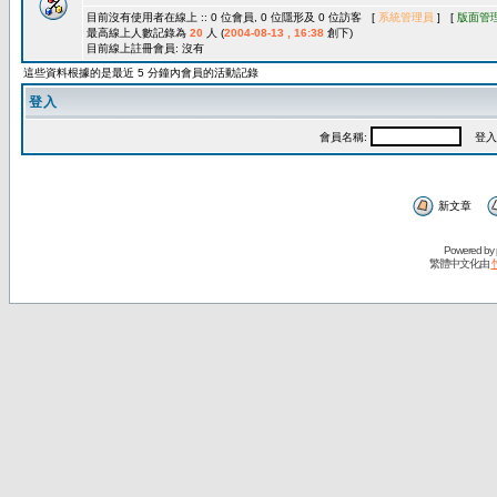
目前沒有使用者在線上 :: 0 位會員, 0 位隱形及 0 位訪客 [
系統管理員
] [
版面管
最高線上人數記錄為
20
人 (
2004-08-13 , 16:38
創下)
目前線上註冊會員: 沒有
這些資料根據的是最近 5 分鐘內會員的活動記錄
登入
會員名稱:
登入
新文章
Powered by
繁體中文化由