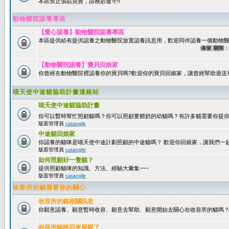
本區禁止張貼買賣，請務必遵守!!
動物醫院認養專區
【愛心認養】動物醫院認養專區
本區提供給有提供認養之動物醫院放置認養訊息用，歡迎同伴認養一個動物醫
保留期限：60
【動物醫院認養】寶貝回娘家
你曾經在動物醫院裡認養你的寶貝嗎?歡迎你的寶貝回娘家，讓曾經幫助過送
喵天使中途貓協助計畫連絡站
喵天使中途貓協助計畫
你可以暫時幫忙照顧貓嗎？你可以照顧要餵奶的幼貓嗎？有許多貓需要你提
版面管理員
catangle
中途貓回娘家
你認養的貓咪是喵天使中途計劃照顧的中途貓嗎？ 歡迎你回娘家，讓我們一
版面管理員
catangle
如何照顧好一隻貓？
提供照顧貓咪的知識、方法、經驗大彙集~~~
版面管理員
catangle
收容所的貓需要你的關心
收容所的貓相關訊息
你願意認養、願意暫時收容、願意去幫助、願意開始去關心在收容所的貓嗎
收容所貓咪回來探親了