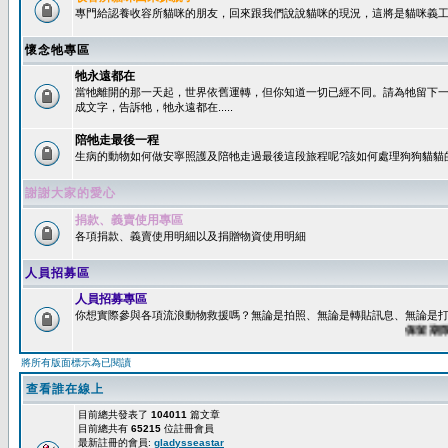
專門給認養收容所貓咪的朋友，回來跟我們說說貓咪的現況，這將是貓咪義工
懷念牠專區
牠永遠都在
當牠離開的那一天起，世界依舊運轉，但你知道一切已經不同。請為牠留下
成文字，告訴牠，牠永遠都在.....
陪牠走最後一程
生病的動物如何做安寧照護及陪牠走過最後這段旅程呢?該如何處理狗狗貓貓
謝謝大家的愛心
捐款、義賣使用專區
各項捐款、義賣使用明細以及捐贈物資使用明細
人員招募區
人員招募專區
你想實際參與各項流浪動物救援嗎？無論是拍照、無論是轉貼訊息、無論是打字
保留期限：6
將所有版面標示為已閱讀
查看誰在線上
目前總共發表了
104011
篇文章
目前總共有
65215
位註冊會員
最新註冊的會員:
gladysseastar