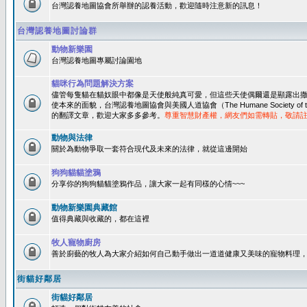
台灣認養地圖協會所舉辦的認養活動，歡迎隨時注意新的訊息！
台灣認養地圖討論群
動物新樂園
台灣認養地圖專屬討論園地
貓咪行為問題解決方案
儘管每隻貓在貓奴眼中都像是天使般純真可愛，但這些天使偶爾還是顯露出
使本來的面貌，台灣認養地圖協會與美國人道協會（The Humane Society of 
的翻譯文章，歡迎大家多多參考。
尊重智慧財產權，網友們如需轉貼，敬請
動物與法律
關於為動物爭取一套符合現代及未來的法律，就從這邊開始
狗狗貓貓塗鴉
分享你的狗狗貓貓塗鴉作品，讓大家一起有同樣的心情~~~
動物新樂園典藏館
值得典藏與收藏的，都在這裡
牧人寵物廚房
善於廚藝的牧人為大家介紹如何自己動手做出一道道健康又美味的寵物料理
街貓好鄰居
街貓好鄰居