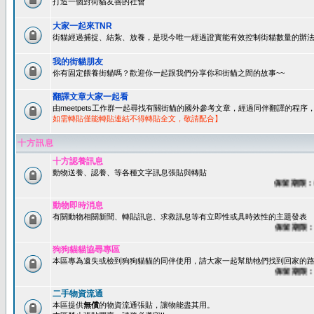
打造一個對街貓友善的社會
大家一起來TNR
街貓經過捕捉、結紮、放養，是現今唯一經過證實能有效控制街貓數量的辦法
我的街貓朋友
你有固定餵養街貓嗎？歡迎你一起跟我們分享你和街貓之間的故事~~
翻譯文章大家一起看
由meetpets工作群一起尋找有關街貓的國外參考文章，經過同伴翻譯的程
如需轉貼僅能轉貼連結不得轉貼全文，敬請配合】
十方訊息
十方認養訊息
動物送養、認養、等各種文字訊息張貼與轉貼
保留期限：60
動物即時消息
有關動物相關新聞、轉貼訊息、求救訊息等有立即性或具時效性的主題發表
保留期限：45
狗狗貓貓協尋專區
本區專為遺失或檢到狗狗貓貓的同伴使用，請大家一起幫助牠們找到回家的路~
保留期限：60
二手物資流通
本區提供
無償
的物資流通張貼，讓物能盡其用。