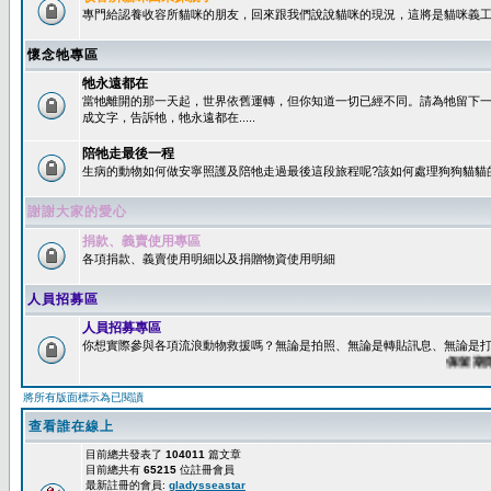
專門給認養收容所貓咪的朋友，回來跟我們說說貓咪的現況，這將是貓咪義工
懷念牠專區
牠永遠都在
當牠離開的那一天起，世界依舊運轉，但你知道一切已經不同。請為牠留下
成文字，告訴牠，牠永遠都在.....
陪牠走最後一程
生病的動物如何做安寧照護及陪牠走過最後這段旅程呢?該如何處理狗狗貓貓
謝謝大家的愛心
捐款、義賣使用專區
各項捐款、義賣使用明細以及捐贈物資使用明細
人員招募區
人員招募專區
你想實際參與各項流浪動物救援嗎？無論是拍照、無論是轉貼訊息、無論是打字
保留期限：6
將所有版面標示為已閱讀
查看誰在線上
目前總共發表了
104011
篇文章
目前總共有
65215
位註冊會員
最新註冊的會員:
gladysseastar