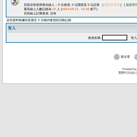
目前沒有使用者在線上 :: 0 位會員, 0 位隱形及 0 位訪客 [
系統管理員
] [
版面管
最高線上人數記錄為
20
人 (
2004-08-13 , 16:38
創下)
目前線上註冊會員: 沒有
這些資料根據的是最近 5 分鐘內會員的活動記錄
登入
會員名稱:
登入
新文章
Powered by
繁體中文化由