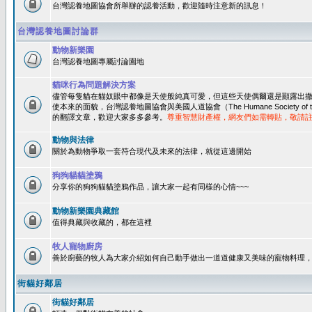
台灣認養地圖協會所舉辦的認養活動，歡迎隨時注意新的訊息！
台灣認養地圖討論群
動物新樂園
台灣認養地圖專屬討論園地
貓咪行為問題解決方案
儘管每隻貓在貓奴眼中都像是天使般純真可愛，但這些天使偶爾還是顯露出
使本來的面貌，台灣認養地圖協會與美國人道協會（The Humane Society of 
的翻譯文章，歡迎大家多多參考。
尊重智慧財產權，網友們如需轉貼，敬請
動物與法律
關於為動物爭取一套符合現代及未來的法律，就從這邊開始
狗狗貓貓塗鴉
分享你的狗狗貓貓塗鴉作品，讓大家一起有同樣的心情~~~
動物新樂園典藏館
值得典藏與收藏的，都在這裡
牧人寵物廚房
善於廚藝的牧人為大家介紹如何自己動手做出一道道健康又美味的寵物料理
街貓好鄰居
街貓好鄰居