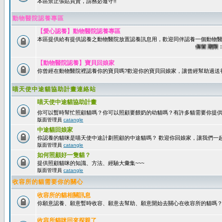
本區禁止張貼買賣，請務必遵守!!
動物醫院認養專區
【愛心認養】動物醫院認養專區
本區提供給有提供認養之動物醫院放置認養訊息用，歡迎同伴認養一個動物醫
保留期限：60
【動物醫院認養】寶貝回娘家
你曾經在動物醫院裡認養你的寶貝嗎?歡迎你的寶貝回娘家，讓曾經幫助過送
喵天使中途貓協助計畫連絡站
喵天使中途貓協助計畫
你可以暫時幫忙照顧貓嗎？你可以照顧要餵奶的幼貓嗎？有許多貓需要你提
版面管理員
catangle
中途貓回娘家
你認養的貓咪是喵天使中途計劃照顧的中途貓嗎？ 歡迎你回娘家，讓我們一
版面管理員
catangle
如何照顧好一隻貓？
提供照顧貓咪的知識、方法、經驗大彙集~~~
版面管理員
catangle
收容所的貓需要你的關心
收容所的貓相關訊息
你願意認養、願意暫時收容、願意去幫助、願意開始去關心在收容所的貓嗎
收容所貓咪回來探親了