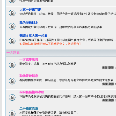
打造一個對街貓友善的社會
大家一起來TNR
街貓經過捕捉、結紮、放養，是現今唯一經過證實能有效控制街貓數量的辦法
我的街貓朋友
你有固定餵養街貓嗎？歡迎你一起跟我們分享你和街貓之間的故事~~
翻譯文章大家一起看
由meetpets工作群一起尋找有關街貓的國外參考文章，經過同伴翻譯的程
如需轉貼僅能轉貼連結不得轉貼全文，敬請配合】
十方訊息
十方認養訊息
動物送養、認養、等各種文字訊息張貼與轉貼
保留期限：60
動物即時消息
有關動物相關新聞、轉貼訊息、求救訊息等有立即性或具時效性的主題發表
保留期限：45
狗狗貓貓協尋專區
本區專為遺失或檢到狗狗貓貓的同伴使用，請大家一起幫助牠們找到回家的路~
保留期限：60
二手物資流通
本區提供
無償
的物資流通張貼，讓物能盡其用。