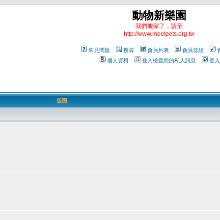
動物新樂園
我們搬家了，請至
http://www.meetpets.org.tw
常見問題
搜尋
會員列表
會員群組
個人資料
登入檢查您的私人訊息
登入
版面