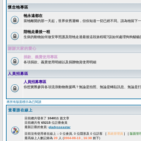
懷念牠專區
牠永遠都在
當牠離開的那一天起，世界依舊運轉，但你知道一切已經不同。請為牠留下一個
陪牠走最後一程
生病的動物如何做安寧照護及陪牠走過最後這段旅程呢?該如何處理狗狗貓貓
謝謝大家的愛心
捐款、義賣使用專區
各項捐款、義賣使用明細以及捐贈物資使用明細
人員招募區
人員招募專區
你想實際參與各項流浪動物救援嗎？無論是拍照、無論是轉貼訊息、無論是打字
將所有版面標示為已閱讀
查看誰在線上
目前總共發表了
104011
篇文章
目前總共有
65215
位註冊會員
最新註冊的會員:
gladysseastar
目前沒有使用者在線上 :: 0 位會員, 0 位隱形及 0 位訪客 [
系統管理員
] [
版面管
最高線上人數記錄為
20
人 (
2004-08-13 , 16:38
創下)