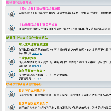
動物醫院認養專區
【愛心認養】動物醫院認養專區
本區提供給有提供認養之動物醫院放置認養訊息用，歡迎同伴認養一個動物醫
【動物醫院認養】寶貝回娘家
你曾經在動物醫院裡認養你的寶貝嗎?歡迎你的寶貝回娘家，讓曾經幫助過送
喵天使中途貓協助計畫連絡站
喵天使中途貓協助計畫
你可以暫時幫忙照顧貓嗎？你可以照顧要餵奶的幼貓嗎？有許多貓需要你提
版面管理員
catangle
中途貓回娘家
你認養的貓咪是喵天使中途計劃照顧的中途貓嗎？ 歡迎你回娘家，讓我們一
版面管理員
catangle
如何照顧好一隻貓？
提供照顧貓咪的知識、方法、經驗大彙集~~~
版面管理員
catangle
收容所的貓需要你的關心
收容所的貓相關訊息
你願意認養、願意暫時收容、願意去幫助、願意開始去關心在收容所的貓嗎
收容所貓咪回來探親了
專門給認養收容所貓咪的朋友，回來跟我們說說貓咪的現況，這將是貓咪義工