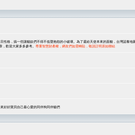
，搞一些讓貓奴們不得不低聲抱怨的小破壞。為了還給天使本來的面貌，台灣認養地圖協會與美國人
翻譯文章，歡迎大家多多參考。
尊重智慧財產權，網友們如需轉貼，敬請註明原始聯結
，來好好寶貝自己最心愛的同伴狗同伴貓們