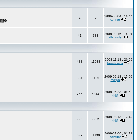
2006-08-04 , 10:44
2
6
coriner
2008-09-16 , 18:04
41
733
sily_sisily
2008-11-18 , 20:52
483
11988
tomatowen
2009-02-18 , 15:02
331
6159
evelyn
2008-06-23 , 09:50
765
6844
小騷
2008-08-13 , 13:42
223
2206
小騷
2009-01-06 , 01:19
327
11198
santury