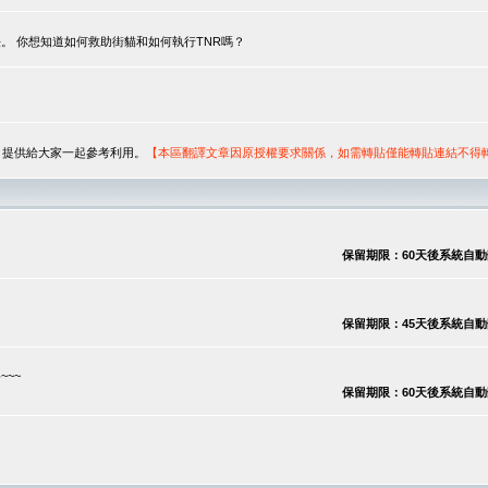
。 你想知道如何救助街貓和如何執行TNR嗎？
序，提供給大家一起參考利用。
【本區翻譯文章因原授權要求關係，如需轉貼僅能轉貼連結不得
保留期限：60天後系統自動刪除
保留期限：45天後系統自動刪除
~~
保留期限：60天後系統自動刪除