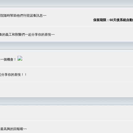
院隨時幫助他們刊登認養訊息~~
保留期限：60天後系統自動刪除
養的義工和獸醫們一起分享你的喜悅~~
供一個機會！
起分享你的喜悅！！
？
最高興的回報喔~~