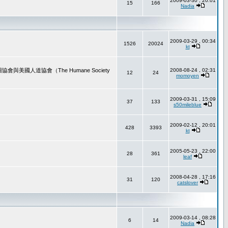
2009-03-30 , 20:01
15
166
Nadia
2009-03-29 , 00:34
1526
20024
kt
道協會（The Humane Society
2008-08-24 , 02:31
12
24
momoyen
2009-03-31 , 15:09
37
133
s50mileblue
2009-02-12 , 20:01
428
3393
kt
2005-05-23 , 22:00
28
361
leaf
2008-04-28 , 17:16
31
120
catslover
2009-03-14 , 08:28
6
14
Nadia