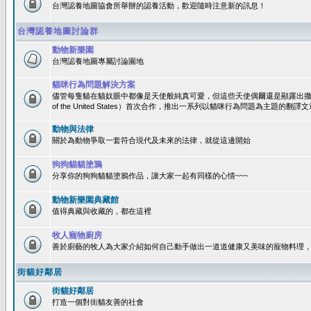
台灣認養地圖協會所舉辦的認養活動，歡迎隨時注意新的訊息！
台灣認養地圖討論群
動物新樂園
台灣認養地圖專屬討論園地
貓咪行為問題解決方案
儘管每隻貓在貓奴眼中都像是天使般純真可愛，但這些天使偶爾還是顯露出撒旦性格
of the United States）首次合作，推出一系列以貓咪行為問題為主題的
動物與法律
關於為動物爭取一套符合現代及未來的法律，就從這邊開始
狗狗貓貓塗鴉
分享你的狗狗貓貓塗鴉作品，讓大家一起有同樣的心情~~~
動物新樂園典藏館
值得典藏與收藏的，都在這裡
牧人寵物廚房
善於廚藝的牧人為大家介紹如何自己動手做出一道道健康又美味的寵物料理
街貓好鄰居
街貓好鄰居
打造一個對街貓友善的社會