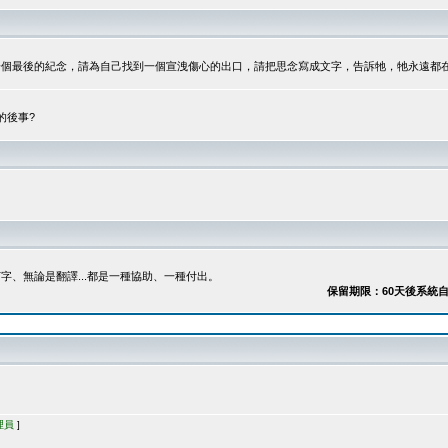
最後的紀念，請為自己找到一個宣洩傷心的出口，請把思念寫成文字，告訴牠，牠永遠都在...
的後事?
、無論是翻譯...都是一種協助、一種付出。
保留期限：60天後系統自動刪除
理員
]