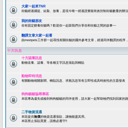
大家一起來TNR
街貓經過捕捉、結紮、放養，是現今唯一經過證實能有效控制街貓數量的辦法
我的街貓朋友
你有固定餵養街貓嗎？歡迎你一起跟我們分享你和街貓之間的故事~~
翻譯文章大家一起看
由meetpets工作群一起尋找有關街貓的國外參考文章，經過同伴翻譯的程
十方訊息
十方認養訊息
動物送養、認養、等各種文字訊息張貼與轉貼
動物即時消息
有關動物相關新聞、轉貼訊息、求救訊息等有立即性或具時效性的主題發表
狗狗貓貓協尋專區
本區專為遺失或檢到狗狗貓貓的同伴使用，請大家一起幫助牠們找到回家的路~
二手物資流通
本區提供
無償
的物資流通張貼，讓物能盡其用。
本區禁止張貼買賣，請務必遵守!!