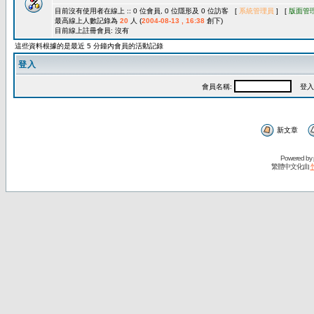
目前沒有使用者在線上 :: 0 位會員, 0 位隱形及 0 位訪客 [
系統管理員
] [
版面管
最高線上人數記錄為
20
人 (
2004-08-13 , 16:38
創下)
目前線上註冊會員: 沒有
這些資料根據的是最近 5 分鐘內會員的活動記錄
登入
會員名稱:
登入
新文章
Powered by
繁體中文化由