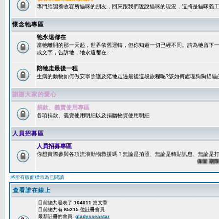
專門給認養收容所貓咪的朋友，回來跟我們說說貓咪的現況，這將是貓咪義工
懷念牠專區
牠永遠都在
當牠離開的那一天起，世界依舊運轉，但你知道一切已經不同。請為牠留下
成文字，告訴牠，牠永遠都在.....
陪牠走最後一程
生病的動物如何做安寧照護及陪牠走過最後這段旅程呢?該如何處理狗狗貓貓
謝謝大家的愛心
捐款、義賣使用專區
各項捐款、義賣使用明細以及捐贈物資使用明細
人員招募區
人員招募專區
你想實際參與各項流浪動物救援嗎？無論是拍照、無論是轉貼訊息、無論是打字
保留期限：6
將所有版面標示為已閱讀
查看誰在線上
目前總共發表了
104011
篇文章
目前總共有
65215
位註冊會員
最新註冊的會員:
gladysseastar