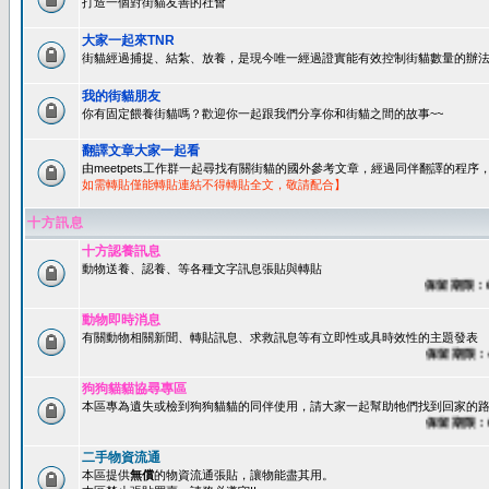
打造一個對街貓友善的社會
大家一起來TNR
街貓經過捕捉、結紮、放養，是現今唯一經過證實能有效控制街貓數量的辦法
我的街貓朋友
你有固定餵養街貓嗎？歡迎你一起跟我們分享你和街貓之間的故事~~
翻譯文章大家一起看
由meetpets工作群一起尋找有關街貓的國外參考文章，經過同伴翻譯的程
如需轉貼僅能轉貼連結不得轉貼全文，敬請配合】
十方訊息
十方認養訊息
動物送養、認養、等各種文字訊息張貼與轉貼
保留期限：60天
動物即時消息
有關動物相關新聞、轉貼訊息、求救訊息等有立即性或具時效性的主題發表
保留期限：45天
狗狗貓貓協尋專區
本區專為遺失或檢到狗狗貓貓的同伴使用，請大家一起幫助牠們找到回家的路~
保留期限：60天
二手物資流通
本區提供
無償
的物資流通張貼，讓物能盡其用。