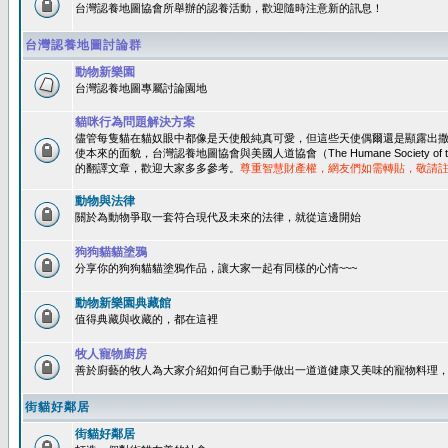
台灣認養地圖協會所舉辦的認養活動，歡迎隨時注意新的訊息！
台灣認養地圖討論群
動物新樂園
台灣認養地圖專屬討論園地
貓咪行為問題解決方案
儘管每隻貓在貓奴眼中都像是天使般純真可愛，但這些天使偶爾還是顯露出
使本來的面貌，台灣認養地圖協會與美國人道協會（The Humane Society of 
的翻譯文章，歡迎大家多多參考。
尊重智慧財產權，網友們如需轉貼，敬請
動物與法律
關於為動物爭取一套符合現代及未來的法律，就從這邊開始
狗狗貓貓塗鴉
分享你的狗狗貓貓塗鴉作品，讓大家一起有同樣的心情~~~
動物新樂園典藏館
值得典藏與收藏的，都在這裡
牧人寵物廚房
善於廚藝的牧人為大家介紹如何自己動手做出一道道健康又美味的寵物料理
街貓好鄰居
街貓好鄰居