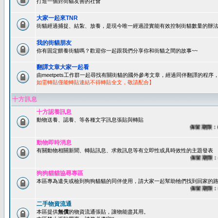
打造一個對街貓友善的社會
大家一起來TNR
街貓經過捕捉、結紮、放養，是現今唯一經過證實能有效控制街貓數量的辦法
我的街貓朋友
你有固定餵養街貓嗎？歡迎你一起跟我們分享你和街貓之間的故事~~
翻譯文章大家一起看
由meetpets工作群一起尋找有關街貓的國外參考文章，經過同伴翻譯的程
如需轉貼僅能轉貼連結不得轉貼全文，敬請配合】
十方訊息
十方認養訊息
動物送養、認養、等各種文字訊息張貼與轉貼
保留期限：60天
動物即時消息
有關動物相關新聞、轉貼訊息、求救訊息等有立即性或具時效性的主題發表
保留期限：45天
狗狗貓貓協尋專區
本區專為遺失或檢到狗狗貓貓的同伴使用，請大家一起幫助牠們找到回家的路~
保留期限：60天
二手物資流通
本區提供
無償
的物資流通張貼，讓物能盡其用。