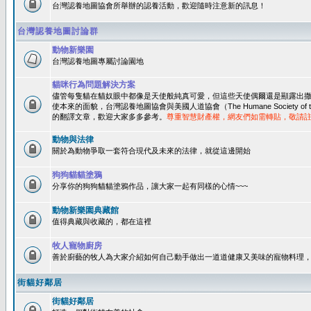
台灣認養地圖協會所舉辦的認養活動，歡迎隨時注意新的訊息！
台灣認養地圖討論群
動物新樂園
台灣認養地圖專屬討論園地
貓咪行為問題解決方案
儘管每隻貓在貓奴眼中都像是天使般純真可愛，但這些天使偶爾還是顯露出
使本來的面貌，台灣認養地圖協會與美國人道協會（The Humane Society of 
的翻譯文章，歡迎大家多多參考。
尊重智慧財產權，網友們如需轉貼，敬請
動物與法律
關於為動物爭取一套符合現代及未來的法律，就從這邊開始
狗狗貓貓塗鴉
分享你的狗狗貓貓塗鴉作品，讓大家一起有同樣的心情~~~
動物新樂園典藏館
值得典藏與收藏的，都在這裡
牧人寵物廚房
善於廚藝的牧人為大家介紹如何自己動手做出一道道健康又美味的寵物料理
街貓好鄰居
街貓好鄰居