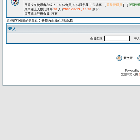
目前沒有使用者在線上 :: 0 位會員, 0 位隱形及 0 位訪客 [
系統管理員
] [
版面管
最高線上人數記錄為
20
人 (
2004-08-13 , 16:38
創下)
目前線上註冊會員: 沒有
這些資料根據的是最近 5 分鐘內會員的活動記錄
登入
會員名稱:
登入
新文章
Powered by
繁體中文化由