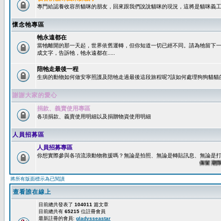
專門給認養收容所貓咪的朋友，回來跟我們說說貓咪的現況，這將是貓咪義工
懷念牠專區
牠永遠都在
當牠離開的那一天起，世界依舊運轉，但你知道一切已經不同。請為牠留下
成文字，告訴牠，牠永遠都在.....
陪牠走最後一程
生病的動物如何做安寧照護及陪牠走過最後這段旅程呢?該如何處理狗狗貓貓
謝謝大家的愛心
捐款、義賣使用專區
各項捐款、義賣使用明細以及捐贈物資使用明細
人員招募區
人員招募專區
你想實際參與各項流浪動物救援嗎？無論是拍照、無論是轉貼訊息、無論是打字
保留期限：6
將所有版面標示為已閱讀
查看誰在線上
目前總共發表了
104011
篇文章
目前總共有
65215
位註冊會員
最新註冊的會員:
gladysseastar