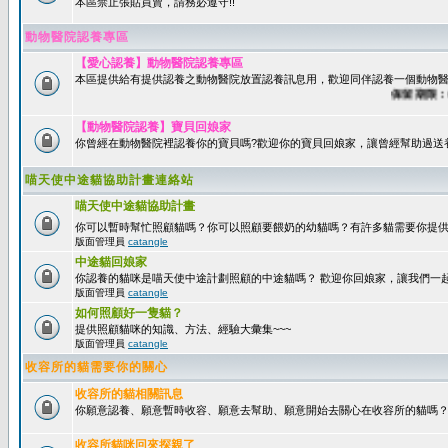
本區禁止張貼買賣，請務必遵守!!
動物醫院認養專區
【愛心認養】動物醫院認養專區
本區提供給有提供認養之動物醫院放置認養訊息用，歡迎同伴認養一個動物醫
保留期限：60天
【動物醫院認養】寶貝回娘家
你曾經在動物醫院裡認養你的寶貝嗎?歡迎你的寶貝回娘家，讓曾經幫助過送
喵天使中途貓協助計畫連絡站
喵天使中途貓協助計畫
你可以暫時幫忙照顧貓嗎？你可以照顧要餵奶的幼貓嗎？有許多貓需要你提
版面管理員
catangle
中途貓回娘家
你認養的貓咪是喵天使中途計劃照顧的中途貓嗎？ 歡迎你回娘家，讓我們一
版面管理員
catangle
如何照顧好一隻貓？
提供照顧貓咪的知識、方法、經驗大彙集~~~
版面管理員
catangle
收容所的貓需要你的關心
收容所的貓相關訊息
你願意認養、願意暫時收容、願意去幫助、願意開始去關心在收容所的貓嗎
收容所貓咪回來探親了