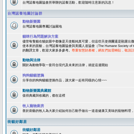
台灣認養地圖協會所舉辦的認養活動，歡迎隨時注意新的訊息！
台灣認養地圖討論群
動物新樂園
台灣認養地圖專屬討論園地
貓咪行為問題解決方案
儘管每隻貓在貓奴眼中都像是天使般純真可愛，但這些天使偶爾還是顯露出
使本來的面貌，台灣認養地圖協會與美國人道協會（The Humane Society of 
的翻譯文章，歡迎大家多多參考。
尊重智慧財產權，網友們如需轉貼，敬請
動物與法律
關於為動物爭取一套符合現代及未來的法律，就從這邊開始
狗狗貓貓塗鴉
分享你的狗狗貓貓塗鴉作品，讓大家一起有同樣的心情~~~
動物新樂園典藏館
值得典藏與收藏的，都在這裡
牧人寵物廚房
善於廚藝的牧人為大家介紹如何自己動手做出一道道健康又美味的寵物料理
街貓好鄰居
街貓好鄰居