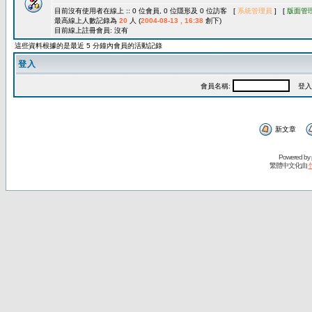
目前沒有使用者在線上 :: 0 位會員, 0 位隱形及 0 位訪客 [
系統管理員
] [
版面管
最高線上人數記錄為
20
人 (
2004-08-13 , 16:38
創下)
目前線上註冊會員: 沒有
這些資料根據的是最近 5 分鐘內會員的活動記錄
登入
會員名稱:
登入
新文章
Powered by
繁體中文化由