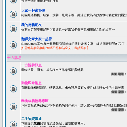
打造一個對街貓友善的社會
大家一起來TNR
街貓經過捕捉、結紮、放養，是現今唯一經過證實能有效控制街貓數量的辦法
我的街貓朋友
你有固定餵養街貓嗎？歡迎你一起跟我們分享你和街貓之間的故事~~
翻譯文章大家一起看
由meetpets工作群一起尋找有關街貓的國外參考文章，經過同伴翻譯的程
如需轉貼僅能轉貼連結不得轉貼全文，敬請配合】
十方訊息
十方認養訊息
動物送養、認養、等各種文字訊息張貼與轉貼
保留期限：60天
動物即時消息
有關動物相關新聞、轉貼訊息、求救訊息等有立即性或具時效性的主題發表
保留期限：45
狗狗貓貓協尋專區
本區專為遺失或檢到狗狗貓貓的同伴使用，請大家一起幫助牠們找到回家的路~
保留期限：60
二手物資流通
本區提供
無償
的物資流通張貼，讓物能盡其用。