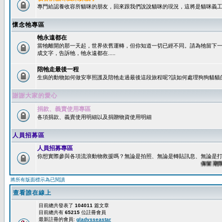
專門給認養收容所貓咪的朋友，回來跟我們說說貓咪的現況，這將是貓咪義工
懷念牠專區
牠永遠都在
當牠離開的那一天起，世界依舊運轉，但你知道一切已經不同。請為牠留下
成文字，告訴牠，牠永遠都在.....
陪牠走最後一程
生病的動物如何做安寧照護及陪牠走過最後這段旅程呢?該如何處理狗狗貓貓
謝謝大家的愛心
捐款、義賣使用專區
各項捐款、義賣使用明細以及捐贈物資使用明細
人員招募區
人員招募專區
你想實際參與各項流浪動物救援嗎？無論是拍照、無論是轉貼訊息、無論是打字
保留期限：6
將所有版面標示為已閱讀
查看誰在線上
目前總共發表了
104011
篇文章
目前總共有
65215
位註冊會員
最新註冊的會員:
gladysseastar