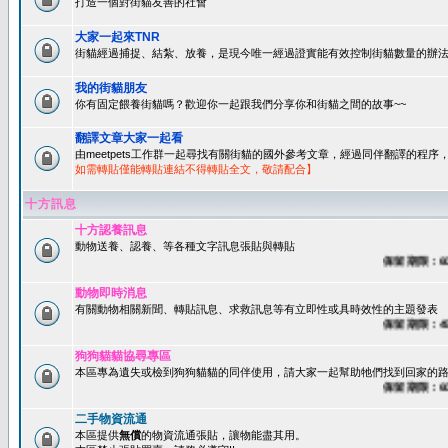
打造一個對街貓友善的社會
大家一起來TNR
街貓經過捕捉、結紮、放養，是現今唯一經過證實能有效控制街貓數量的辦法
我的街貓朋友
你有固定餵養街貓嗎？歡迎你一起跟我們分享你和街貓之間的故事~~
翻譯文章大家一起看
由meetpets工作群一起尋找有關街貓的國外參考文章，經過同伴翻譯的程
如需轉貼僅能轉貼連結不得轉貼全文，敬請配合】
十方訊息
十方認養訊息
動物送養、認養、等各種文字訊息張貼與轉貼
保留期限：60天
動物即時消息
有關動物相關新聞、轉貼訊息、求救訊息等有立即性或具時效性的主題發表
保留期限：45天
狗狗貓貓協尋專區
本區專為遺失或檢到狗狗貓貓的同伴使用，請大家一起幫助牠們找到回家的路~
保留期限：60天
二手物資流通
本區提供
無償
的物資流通張貼，讓物能盡其用。