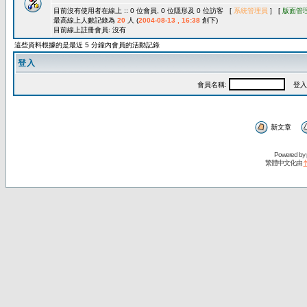
目前沒有使用者在線上 :: 0 位會員, 0 位隱形及 0 位訪客 [
系統管理員
] [
版面管
最高線上人數記錄為
20
人 (
2004-08-13 , 16:38
創下)
目前線上註冊會員: 沒有
這些資料根據的是最近 5 分鐘內會員的活動記錄
登入
會員名稱:
登入
新文章
Powered by
繁體中文化由