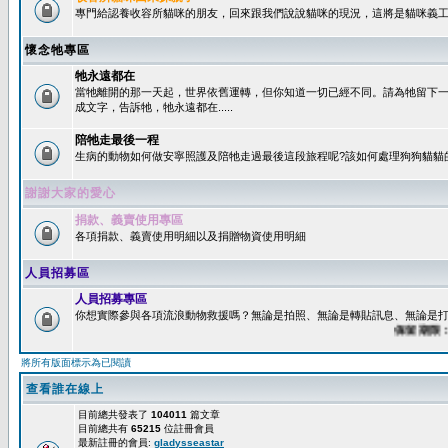
專門給認養收容所貓咪的朋友，回來跟我們說說貓咪的現況，這將是貓咪義工
懷念牠專區
牠永遠都在
當牠離開的那一天起，世界依舊運轉，但你知道一切已經不同。請為牠留下
成文字，告訴牠，牠永遠都在.....
陪牠走最後一程
生病的動物如何做安寧照護及陪牠走過最後這段旅程呢?該如何處理狗狗貓貓
謝謝大家的愛心
捐款、義賣使用專區
各項捐款、義賣使用明細以及捐贈物資使用明細
人員招募區
人員招募專區
你想實際參與各項流浪動物救援嗎？無論是拍照、無論是轉貼訊息、無論是打字
保留期限：60
將所有版面標示為已閱讀
查看誰在線上
目前總共發表了
104011
篇文章
目前總共有
65215
位註冊會員
最新註冊的會員:
gladysseastar