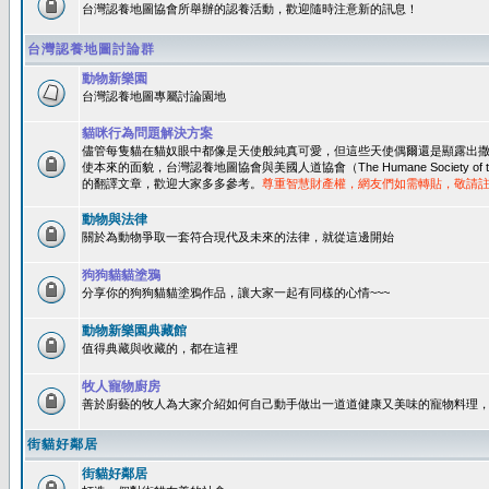
台灣認養地圖協會所舉辦的認養活動，歡迎隨時注意新的訊息！
台灣認養地圖討論群
動物新樂園
台灣認養地圖專屬討論園地
貓咪行為問題解決方案
儘管每隻貓在貓奴眼中都像是天使般純真可愛，但這些天使偶爾還是顯露出
使本來的面貌，台灣認養地圖協會與美國人道協會（The Humane Society of 
的翻譯文章，歡迎大家多多參考。
尊重智慧財產權，網友們如需轉貼，敬請
動物與法律
關於為動物爭取一套符合現代及未來的法律，就從這邊開始
狗狗貓貓塗鴉
分享你的狗狗貓貓塗鴉作品，讓大家一起有同樣的心情~~~
動物新樂園典藏館
值得典藏與收藏的，都在這裡
牧人寵物廚房
善於廚藝的牧人為大家介紹如何自己動手做出一道道健康又美味的寵物料理
街貓好鄰居
街貓好鄰居