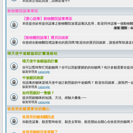
本區禁止張貼買賣，請務必遵守!!
動物醫院認養專區
【愛心認養】動物醫院認養專區
本區提供給有提供認養之動物醫院放置認養訊息用，歡迎同伴認養一個動物醫
保留期限：60天
【動物醫院認養】寶貝回娘家
你曾經在動物醫院裡認養你的寶貝嗎?歡迎你的寶貝回娘家，讓曾經幫助過送
喵天使中途貓協助計畫連絡站
喵天使中途貓協助計畫
你可以暫時幫忙照顧貓嗎？你可以照顧要餵奶的幼貓嗎？有許多貓需要你提
版面管理員
catangle
中途貓回娘家
你認養的貓咪是喵天使中途計劃照顧的中途貓嗎？ 歡迎你回娘家，讓我們一
版面管理員
catangle
如何照顧好一隻貓？
提供照顧貓咪的知識、方法、經驗大彙集~~~
版面管理員
catangle
收容所的貓需要你的關心
收容所的貓相關訊息
你願意認養、願意暫時收容、願意去幫助、願意開始去關心在收容所的貓嗎
收容所貓咪回來探親了