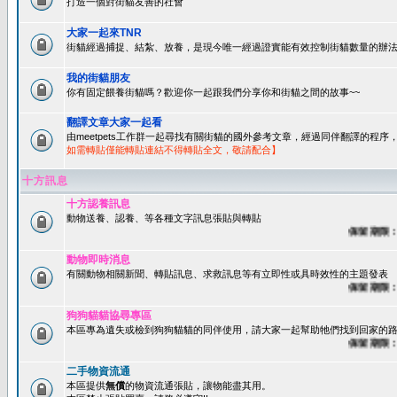
打造一個對街貓友善的社會
大家一起來TNR
街貓經過捕捉、結紮、放養，是現今唯一經過證實能有效控制街貓數量的辦法
我的街貓朋友
你有固定餵養街貓嗎？歡迎你一起跟我們分享你和街貓之間的故事~~
翻譯文章大家一起看
由meetpets工作群一起尋找有關街貓的國外參考文章，經過同伴翻譯的程
如需轉貼僅能轉貼連結不得轉貼全文，敬請配合】
十方訊息
十方認養訊息
動物送養、認養、等各種文字訊息張貼與轉貼
保留期限：60
動物即時消息
有關動物相關新聞、轉貼訊息、求救訊息等有立即性或具時效性的主題發表
保留期限：45
狗狗貓貓協尋專區
本區專為遺失或檢到狗狗貓貓的同伴使用，請大家一起幫助牠們找到回家的路~
保留期限：60
二手物資流通
本區提供
無償
的物資流通張貼，讓物能盡其用。