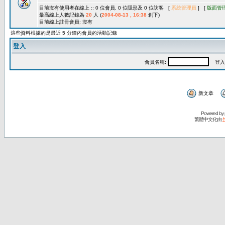
目前沒有使用者在線上 :: 0 位會員, 0 位隱形及 0 位訪客 [
系統管理員
] [
版面管
最高線上人數記錄為
20
人 (
2004-08-13 , 16:38
創下)
目前線上註冊會員: 沒有
這些資料根據的是最近 5 分鐘內會員的活動記錄
登入
會員名稱:
登入
新文章
Powered by
繁體中文化由