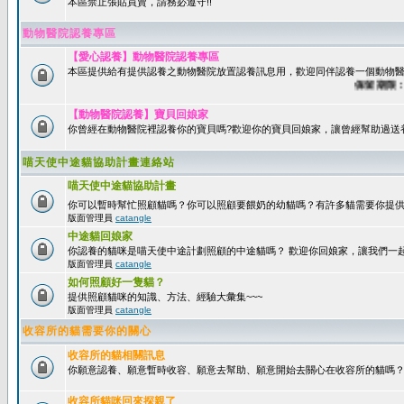
本區禁止張貼買賣，請務必遵守!!
動物醫院認養專區
【愛心認養】動物醫院認養專區
本區提供給有提供認養之動物醫院放置認養訊息用，歡迎同伴認養一個動物醫
保留期限：60
【動物醫院認養】寶貝回娘家
你曾經在動物醫院裡認養你的寶貝嗎?歡迎你的寶貝回娘家，讓曾經幫助過送
喵天使中途貓協助計畫連絡站
喵天使中途貓協助計畫
你可以暫時幫忙照顧貓嗎？你可以照顧要餵奶的幼貓嗎？有許多貓需要你提
版面管理員
catangle
中途貓回娘家
你認養的貓咪是喵天使中途計劃照顧的中途貓嗎？ 歡迎你回娘家，讓我們一
版面管理員
catangle
如何照顧好一隻貓？
提供照顧貓咪的知識、方法、經驗大彙集~~~
版面管理員
catangle
收容所的貓需要你的關心
收容所的貓相關訊息
你願意認養、願意暫時收容、願意去幫助、願意開始去關心在收容所的貓嗎
收容所貓咪回來探親了