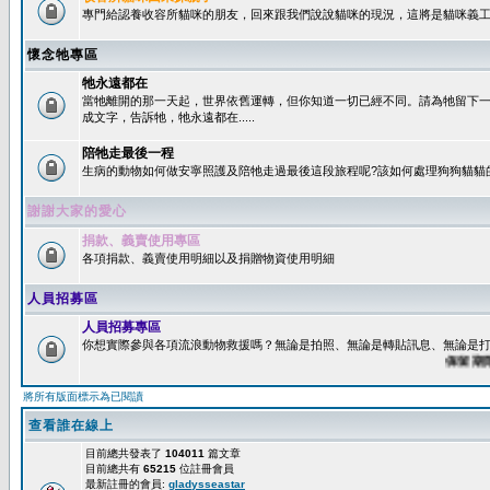
專門給認養收容所貓咪的朋友，回來跟我們說說貓咪的現況，這將是貓咪義工
懷念牠專區
牠永遠都在
當牠離開的那一天起，世界依舊運轉，但你知道一切已經不同。請為牠留下
成文字，告訴牠，牠永遠都在.....
陪牠走最後一程
生病的動物如何做安寧照護及陪牠走過最後這段旅程呢?該如何處理狗狗貓貓
謝謝大家的愛心
捐款、義賣使用專區
各項捐款、義賣使用明細以及捐贈物資使用明細
人員招募區
人員招募專區
你想實際參與各項流浪動物救援嗎？無論是拍照、無論是轉貼訊息、無論是打字
保留期限：6
將所有版面標示為已閱讀
查看誰在線上
目前總共發表了
104011
篇文章
目前總共有
65215
位註冊會員
最新註冊的會員:
gladysseastar