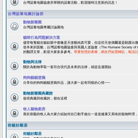
台灣認養地圖協會所舉辦的認養活動，歡迎隨時注意新的訊息！
台灣認養地圖討論群
動物新樂園
台灣認養地圖專屬討論園地
貓咪行為問題解決方案
儘管每隻貓在貓奴眼中都像是天使般純真可愛，但這些天使偶爾還是顯露出
使本來的面貌，台灣認養地圖協會與美國人道協會（The Humane Society of 
的翻譯文章，歡迎大家多多參考。
尊重智慧財產權，網友們如需轉貼，敬請
動物與法律
關於為動物爭取一套符合現代及未來的法律，就從這邊開始
狗狗貓貓塗鴉
分享你的狗狗貓貓塗鴉作品，讓大家一起有同樣的心情~~~
動物新樂園典藏館
值得典藏與收藏的，都在這裡
牧人寵物廚房
善於廚藝的牧人為大家介紹如何自己動手做出一道道健康又美味的寵物料理
街貓好鄰居
街貓好鄰居