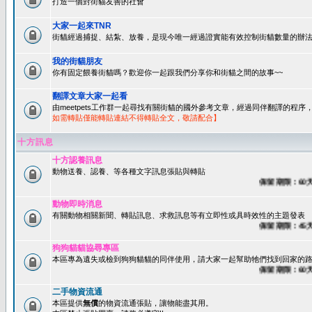
打造一個對街貓友善的社會
大家一起來TNR
街貓經過捕捉、結紮、放養，是現今唯一經過證實能有效控制街貓數量的辦法
我的街貓朋友
你有固定餵養街貓嗎？歡迎你一起跟我們分享你和街貓之間的故事~~
翻譯文章大家一起看
由meetpets工作群一起尋找有關街貓的國外參考文章，經過同伴翻譯的程
如需轉貼僅能轉貼連結不得轉貼全文，敬請配合】
十方訊息
十方認養訊息
動物送養、認養、等各種文字訊息張貼與轉貼
保留期限：60天後
動物即時消息
有關動物相關新聞、轉貼訊息、求救訊息等有立即性或具時效性的主題發表
保留期限：45天後
狗狗貓貓協尋專區
本區專為遺失或檢到狗狗貓貓的同伴使用，請大家一起幫助牠們找到回家的路~
保留期限：60天後
二手物資流通
本區提供
無償
的物資流通張貼，讓物能盡其用。