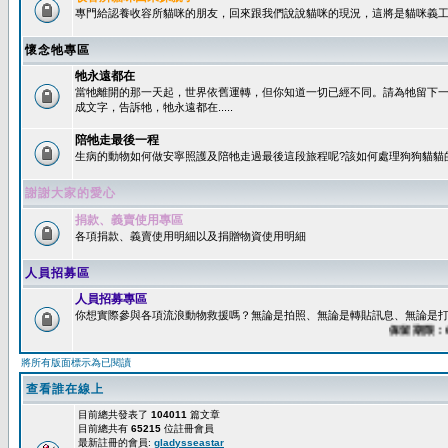
專門給認養收容所貓咪的朋友，回來跟我們說說貓咪的現況，這將是貓咪義工
懷念牠專區
牠永遠都在
當牠離開的那一天起，世界依舊運轉，但你知道一切已經不同。請為牠留下
成文字，告訴牠，牠永遠都在.....
陪牠走最後一程
生病的動物如何做安寧照護及陪牠走過最後這段旅程呢?該如何處理狗狗貓貓
謝謝大家的愛心
捐款、義賣使用專區
各項捐款、義賣使用明細以及捐贈物資使用明細
人員招募區
人員招募專區
你想實際參與各項流浪動物救援嗎？無論是拍照、無論是轉貼訊息、無論是打字
保留期限：60天
將所有版面標示為已閱讀
查看誰在線上
目前總共發表了
104011
篇文章
目前總共有
65215
位註冊會員
最新註冊的會員:
gladysseastar