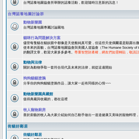
台灣認養地圖協會所舉辦的認養活動，歡迎隨時注意新的訊息！
台灣認養地圖討論群
動物新樂園
台灣認養地圖專屬討論園地
貓咪行為問題解決方案
儘管每隻貓在貓奴眼中都像是天使般純真可愛，但這些天使偶爾還是顯露出
使本來的面貌，台灣認養地圖協會與美國人道協會（The Humane Society of 
的翻譯文章，歡迎大家多多參考。
尊重智慧財產權，網友們如需轉貼，敬請
動物與法律
關於為動物爭取一套符合現代及未來的法律，就從這邊開始
狗狗貓貓塗鴉
分享你的狗狗貓貓塗鴉作品，讓大家一起有同樣的心情~~~
動物新樂園典藏館
值得典藏與收藏的，都在這裡
牧人寵物廚房
善於廚藝的牧人為大家介紹如何自己動手做出一道道健康又美味的寵物料理
街貓好鄰居
街貓好鄰居