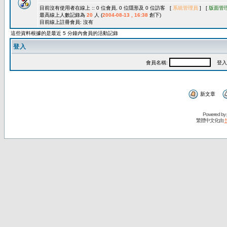
目前沒有使用者在線上 :: 0 位會員, 0 位隱形及 0 位訪客 [
系統管理員
] [
版面管
最高線上人數記錄為
20
人 (
2004-08-13 , 16:38
創下)
目前線上註冊會員: 沒有
這些資料根據的是最近 5 分鐘內會員的活動記錄
登入
會員名稱:
登入
新文章
Powered by
繁體中文化由