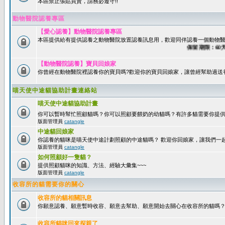
本區禁止張貼買賣，請務必遵守!!
動物醫院認養專區
【愛心認養】動物醫院認養專區
本區提供給有提供認養之動物醫院放置認養訊息用，歡迎同伴認養一個動物醫
保留期限：60天後
【動物醫院認養】寶貝回娘家
你曾經在動物醫院裡認養你的寶貝嗎?歡迎你的寶貝回娘家，讓曾經幫助過送
喵天使中途貓協助計畫連絡站
喵天使中途貓協助計畫
你可以暫時幫忙照顧貓嗎？你可以照顧要餵奶的幼貓嗎？有許多貓需要你提
版面管理員
catangle
中途貓回娘家
你認養的貓咪是喵天使中途計劃照顧的中途貓嗎？ 歡迎你回娘家，讓我們一
版面管理員
catangle
如何照顧好一隻貓？
提供照顧貓咪的知識、方法、經驗大彙集~~~
版面管理員
catangle
收容所的貓需要你的關心
收容所的貓相關訊息
你願意認養、願意暫時收容、願意去幫助、願意開始去關心在收容所的貓嗎
收容所貓咪回來探親了