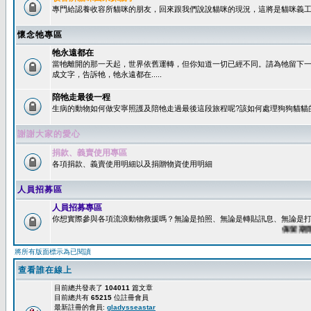
專門給認養收容所貓咪的朋友，回來跟我們說說貓咪的現況，這將是貓咪義工
懷念牠專區
牠永遠都在
當牠離開的那一天起，世界依舊運轉，但你知道一切已經不同。請為牠留下
成文字，告訴牠，牠永遠都在.....
陪牠走最後一程
生病的動物如何做安寧照護及陪牠走過最後這段旅程呢?該如何處理狗狗貓貓
謝謝大家的愛心
捐款、義賣使用專區
各項捐款、義賣使用明細以及捐贈物資使用明細
人員招募區
人員招募專區
你想實際參與各項流浪動物救援嗎？無論是拍照、無論是轉貼訊息、無論是打字
保留期限：6
將所有版面標示為已閱讀
查看誰在線上
目前總共發表了
104011
篇文章
目前總共有
65215
位註冊會員
最新註冊的會員:
gladysseastar