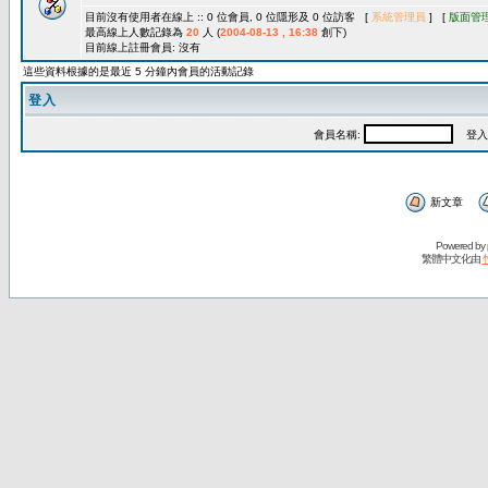
目前沒有使用者在線上 :: 0 位會員, 0 位隱形及 0 位訪客 [
系統管理員
] [
版面管
最高線上人數記錄為
20
人 (
2004-08-13 , 16:38
創下)
目前線上註冊會員: 沒有
這些資料根據的是最近 5 分鐘內會員的活動記錄
登入
會員名稱:
登入
新文章
Powered by
繁體中文化由