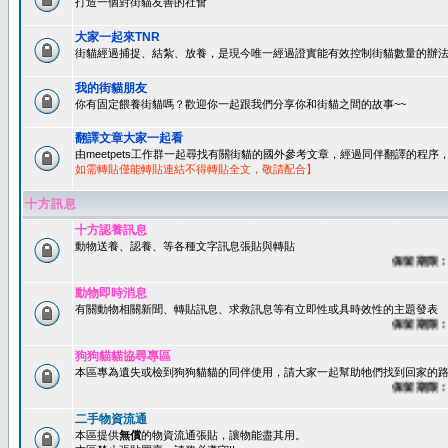
打造一個對街貓友善的社會
大家一起來TNR
街貓經過捕捉、結紮、放養，是現今唯一經過證實能有效控制街貓數量的辦法
我的街貓朋友
你有固定餵養街貓嗎？歡迎你一起跟我們分享你和街貓之間的故事~~
翻譯文章大家一起看
由meetpets工作群一起尋找有關街貓的國外參考文章，經過同伴翻譯的程
如需轉貼僅能轉貼連結不得轉貼全文，敬請配合】
十方訊息
十方認養訊息
動物送養、認養、等各種文字訊息張貼與轉貼
保留期限：60
動物即時消息
有關動物相關新聞、轉貼訊息、求救訊息等有立即性或具時效性的主題發表
保留期限：45
狗狗貓貓協尋專區
本區專為遺失或檢到狗狗貓貓的同伴使用，請大家一起幫助牠們找到回家的路~
保留期限：60
二手物資流通
本區提供
無償
的物資流通張貼，讓物能盡其用。