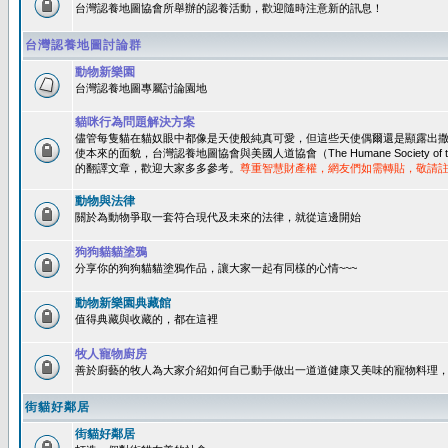
台灣認養地圖協會所舉辦的認養活動，歡迎隨時注意新的訊息！
台灣認養地圖討論群
動物新樂園
台灣認養地圖專屬討論園地
貓咪行為問題解決方案
儘管每隻貓在貓奴眼中都像是天使般純真可愛，但這些天使偶爾還是顯露出
使本來的面貌，台灣認養地圖協會與美國人道協會（The Humane Society of 
的翻譯文章，歡迎大家多多參考。
尊重智慧財產權，網友們如需轉貼，敬請
動物與法律
關於為動物爭取一套符合現代及未來的法律，就從這邊開始
狗狗貓貓塗鴉
分享你的狗狗貓貓塗鴉作品，讓大家一起有同樣的心情~~~
動物新樂園典藏館
值得典藏與收藏的，都在這裡
牧人寵物廚房
善於廚藝的牧人為大家介紹如何自己動手做出一道道健康又美味的寵物料理
街貓好鄰居
街貓好鄰居