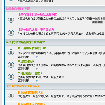
本區禁止張貼買賣，請務必遵守!!
動物醫院認養專區
【愛心認養】動物醫院認養專區
本區提供給有提供認養之動物醫院放置認養訊息用，歡迎同伴認養一個動物醫
保留期限：60
【動物醫院認養】寶貝回娘家
你曾經在動物醫院裡認養你的寶貝嗎?歡迎你的寶貝回娘家，讓曾經幫助過送
喵天使中途貓協助計畫連絡站
喵天使中途貓協助計畫
你可以暫時幫忙照顧貓嗎？你可以照顧要餵奶的幼貓嗎？有許多貓需要你提
版面管理員
catangle
中途貓回娘家
你認養的貓咪是喵天使中途計劃照顧的中途貓嗎？ 歡迎你回娘家，讓我們一
版面管理員
catangle
如何照顧好一隻貓？
提供照顧貓咪的知識、方法、經驗大彙集~~~
版面管理員
catangle
收容所的貓需要你的關心
收容所的貓相關訊息
你願意認養、願意暫時收容、願意去幫助、願意開始去關心在收容所的貓嗎
收容所貓咪回來探親了