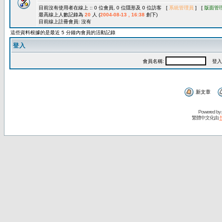
目前沒有使用者在線上 :: 0 位會員, 0 位隱形及 0 位訪客 [
系統管理員
] [
版面管
最高線上人數記錄為
20
人 (
2004-08-13 , 16:38
創下)
目前線上註冊會員: 沒有
這些資料根據的是最近 5 分鐘內會員的活動記錄
登入
會員名稱:
登入
新文章
Powered by
繁體中文化由