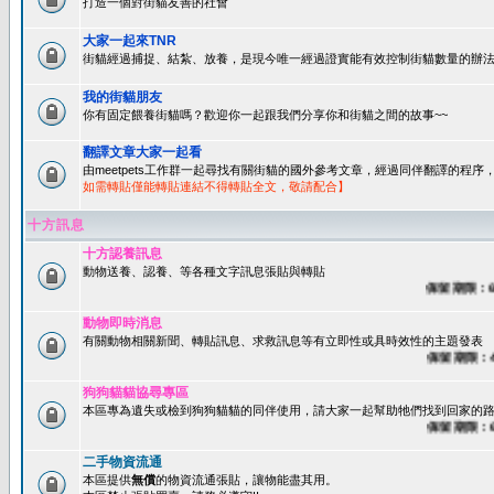
打造一個對街貓友善的社會
大家一起來TNR
街貓經過捕捉、結紮、放養，是現今唯一經過證實能有效控制街貓數量的辦法
我的街貓朋友
你有固定餵養街貓嗎？歡迎你一起跟我們分享你和街貓之間的故事~~
翻譯文章大家一起看
由meetpets工作群一起尋找有關街貓的國外參考文章，經過同伴翻譯的程
如需轉貼僅能轉貼連結不得轉貼全文，敬請配合】
十方訊息
十方認養訊息
動物送養、認養、等各種文字訊息張貼與轉貼
保留期限：60天
動物即時消息
有關動物相關新聞、轉貼訊息、求救訊息等有立即性或具時效性的主題發表
保留期限：45天
狗狗貓貓協尋專區
本區專為遺失或檢到狗狗貓貓的同伴使用，請大家一起幫助牠們找到回家的路~
保留期限：60天
二手物資流通
本區提供
無償
的物資流通張貼，讓物能盡其用。