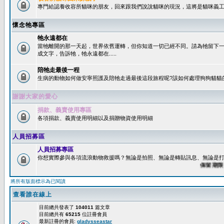
專門給認養收容所貓咪的朋友，回來跟我們說說貓咪的現況，這將是貓咪義工
懷念牠專區
牠永遠都在
當牠離開的那一天起，世界依舊運轉，但你知道一切已經不同。請為牠留下
成文字，告訴牠，牠永遠都在.....
陪牠走最後一程
生病的動物如何做安寧照護及陪牠走過最後這段旅程呢?該如何處理狗狗貓貓
謝謝大家的愛心
捐款、義賣使用專區
各項捐款、義賣使用明細以及捐贈物資使用明細
人員招募區
人員招募專區
你想實際參與各項流浪動物救援嗎？無論是拍照、無論是轉貼訊息、無論是打字
保留期限：60
將所有版面標示為已閱讀
查看誰在線上
目前總共發表了
104011
篇文章
目前總共有
65215
位註冊會員
最新註冊的會員:
gladysseastar