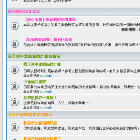
本區禁止張貼買賣，請務必遵守!!
動物醫院認養專區
【愛心認養】動物醫院認養專區
本區提供給有提供認養之動物醫院放置認養訊息用，歡迎同伴認養一個動物醫
保留期限：60天
【動物醫院認養】寶貝回娘家
你曾經在動物醫院裡認養你的寶貝嗎?歡迎你的寶貝回娘家，讓曾經幫助過送
喵天使中途貓協助計畫連絡站
喵天使中途貓協助計畫
你可以暫時幫忙照顧貓嗎？你可以照顧要餵奶的幼貓嗎？有許多貓需要你提
版面管理員
catangle
中途貓回娘家
你認養的貓咪是喵天使中途計劃照顧的中途貓嗎？ 歡迎你回娘家，讓我們一
版面管理員
catangle
如何照顧好一隻貓？
提供照顧貓咪的知識、方法、經驗大彙集~~~
版面管理員
catangle
收容所的貓需要你的關心
收容所的貓相關訊息
你願意認養、願意暫時收容、願意去幫助、願意開始去關心在收容所的貓嗎
收容所貓咪回來探親了