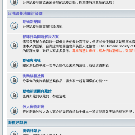
台灣認養地圖協會所舉辦的認養活動，歡迎隨時注意新的訊息！
台灣認養地圖討論群
動物新樂園
台灣認養地圖專屬討論園地
貓咪行為問題解決方案
儘管每隻貓在貓奴眼中都像是天使般純真可愛，但這些天使偶爾還是顯露出
使本來的面貌，台灣認養地圖協會與美國人道協會（The Humane Society of 
的翻譯文章，歡迎大家多多參考。
尊重智慧財產權，網友們如需轉貼，敬請
動物與法律
關於為動物爭取一套符合現代及未來的法律，就從這邊開始
狗狗貓貓塗鴉
分享你的狗狗貓貓塗鴉作品，讓大家一起有同樣的心情~~~
動物新樂園典藏館
值得典藏與收藏的，都在這裡
牧人寵物廚房
善於廚藝的牧人為大家介紹如何自己動手做出一道道健康又美味的寵物料理
街貓好鄰居
街貓好鄰居