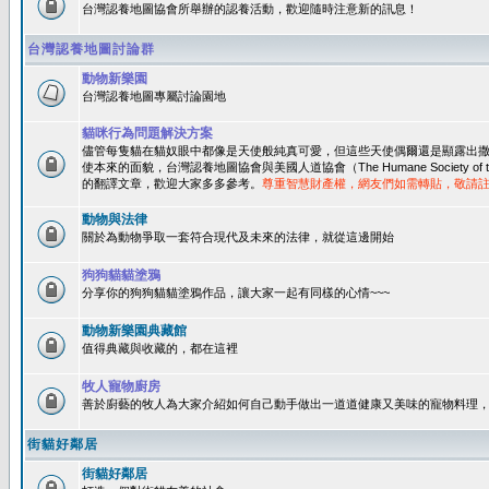
台灣認養地圖協會所舉辦的認養活動，歡迎隨時注意新的訊息！
台灣認養地圖討論群
動物新樂園
台灣認養地圖專屬討論園地
貓咪行為問題解決方案
儘管每隻貓在貓奴眼中都像是天使般純真可愛，但這些天使偶爾還是顯露出
使本來的面貌，台灣認養地圖協會與美國人道協會（The Humane Society of 
的翻譯文章，歡迎大家多多參考。
尊重智慧財產權，網友們如需轉貼，敬請
動物與法律
關於為動物爭取一套符合現代及未來的法律，就從這邊開始
狗狗貓貓塗鴉
分享你的狗狗貓貓塗鴉作品，讓大家一起有同樣的心情~~~
動物新樂園典藏館
值得典藏與收藏的，都在這裡
牧人寵物廚房
善於廚藝的牧人為大家介紹如何自己動手做出一道道健康又美味的寵物料理
街貓好鄰居
街貓好鄰居