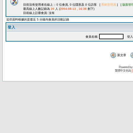
目前沒有使用者在線上 :: 0 位會員, 0 位隱形及 0 位訪客 [
系統管理員
] [
版面管
最高線上人數記錄為
20
人 (
2004-08-13 , 16:38
創下)
目前線上註冊會員: 沒有
這些資料根據的是最近 5 分鐘內會員的活動記錄
登入
會員名稱:
登入
新文章
Powered by
繁體中文化由