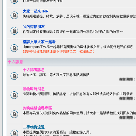
打造一個對街貓友善的社會
大家一起來TNR
街貓經過捕捉、結紮、放養，是現今唯一經過證實能有效控制街貓數量的辦法
我的街貓朋友
你有固定餵養街貓嗎？歡迎你一起跟我們分享你和街貓之間的故事~~
翻譯文章大家一起看
由meetpets工作群一起尋找有關街貓的國外參考文章，經過同伴翻譯的程
如需轉貼僅能轉貼連結不得轉貼全文，敬請配合】
十方訊息
十方認養訊息
動物送養、認養、等各種文字訊息張貼與轉貼
保留期限：60
動物即時消息
有關動物相關新聞、轉貼訊息、求救訊息等有立即性或具時效性的主題發表
保留期限：45
狗狗貓貓協尋專區
本區專為遺失或檢到狗狗貓貓的同伴使用，請大家一起幫助牠們找到回家的路~
保留期限：60
二手物資流通
本區提供
無償
的物資流通張貼，讓物能盡其用。