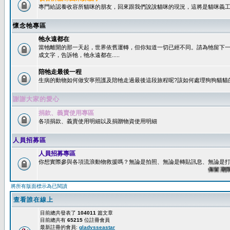
專門給認養收容所貓咪的朋友，回來跟我們說說貓咪的現況，這將是貓咪義工
懷念牠專區
牠永遠都在
當牠離開的那一天起，世界依舊運轉，但你知道一切已經不同。請為牠留下
成文字，告訴牠，牠永遠都在.....
陪牠走最後一程
生病的動物如何做安寧照護及陪牠走過最後這段旅程呢?該如何處理狗狗貓貓
謝謝大家的愛心
捐款、義賣使用專區
各項捐款、義賣使用明細以及捐贈物資使用明細
人員招募區
人員招募專區
你想實際參與各項流浪動物救援嗎？無論是拍照、無論是轉貼訊息、無論是打字
保留期限：6
將所有版面標示為已閱讀
查看誰在線上
目前總共發表了
104011
篇文章
目前總共有
65215
位註冊會員
最新註冊的會員:
gladysseastar