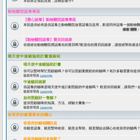
本區禁止張貼買賣，請務必遵守!!
動物醫院認養專區
【愛心認養】動物醫院認養專區
本區提供給有提供認養之動物醫院放置認養訊息用，歡迎同伴認養一個動物醫
保留期限：60
【動物醫院認養】寶貝回娘家
你曾經在動物醫院裡認養你的寶貝嗎?歡迎你的寶貝回娘家，讓曾經幫助過送
喵天使中途貓協助計畫連絡站
喵天使中途貓協助計畫
你可以暫時幫忙照顧貓嗎？你可以照顧要餵奶的幼貓嗎？有許多貓需要你提
版面管理員
catangle
中途貓回娘家
你認養的貓咪是喵天使中途計劃照顧的中途貓嗎？ 歡迎你回娘家，讓我們一
版面管理員
catangle
如何照顧好一隻貓？
提供照顧貓咪的知識、方法、經驗大彙集~~~
版面管理員
catangle
收容所的貓需要你的關心
收容所的貓相關訊息
你願意認養、願意暫時收容、願意去幫助、願意開始去關心在收容所的貓嗎
收容所貓咪回來探親了