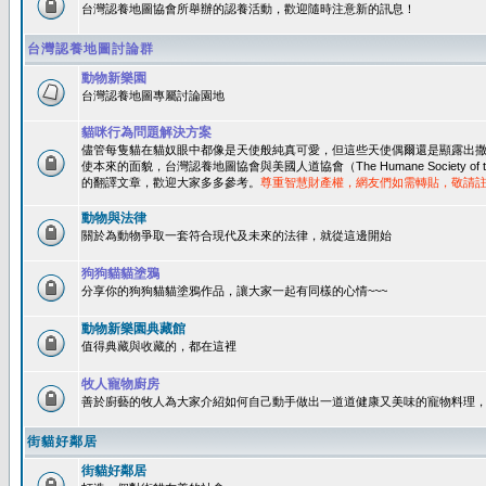
台灣認養地圖協會所舉辦的認養活動，歡迎隨時注意新的訊息！
台灣認養地圖討論群
動物新樂園
台灣認養地圖專屬討論園地
貓咪行為問題解決方案
儘管每隻貓在貓奴眼中都像是天使般純真可愛，但這些天使偶爾還是顯露出
使本來的面貌，台灣認養地圖協會與美國人道協會（The Humane Society of 
的翻譯文章，歡迎大家多多參考。
尊重智慧財產權，網友們如需轉貼，敬請
動物與法律
關於為動物爭取一套符合現代及未來的法律，就從這邊開始
狗狗貓貓塗鴉
分享你的狗狗貓貓塗鴉作品，讓大家一起有同樣的心情~~~
動物新樂園典藏館
值得典藏與收藏的，都在這裡
牧人寵物廚房
善於廚藝的牧人為大家介紹如何自己動手做出一道道健康又美味的寵物料理
街貓好鄰居
街貓好鄰居