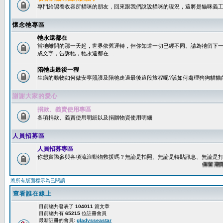
專門給認養收容所貓咪的朋友，回來跟我們說說貓咪的現況，這將是貓咪義工
懷念牠專區
牠永遠都在
當牠離開的那一天起，世界依舊運轉，但你知道一切已經不同。請為牠留下
成文字，告訴牠，牠永遠都在.....
陪牠走最後一程
生病的動物如何做安寧照護及陪牠走過最後這段旅程呢?該如何處理狗狗貓貓
謝謝大家的愛心
捐款、義賣使用專區
各項捐款、義賣使用明細以及捐贈物資使用明細
人員招募區
人員招募專區
你想實際參與各項流浪動物救援嗎？無論是拍照、無論是轉貼訊息、無論是打字
保留期限：6
將所有版面標示為已閱讀
查看誰在線上
目前總共發表了
104011
篇文章
目前總共有
65215
位註冊會員
最新註冊的會員:
gladysseastar