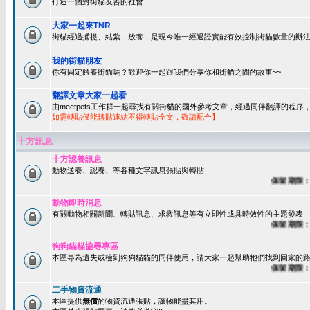
打造一個對街貓友善的社會
大家一起來TNR
街貓經過捕捉、結紮、放養，是現今唯一經過證實能有效控制街貓數量的辦法
我的街貓朋友
你有固定餵養街貓嗎？歡迎你一起跟我們分享你和街貓之間的故事~~
翻譯文章大家一起看
由meetpets工作群一起尋找有關街貓的國外參考文章，經過同伴翻譯的程
如需轉貼僅能轉貼連結不得轉貼全文，敬請配合】
十方訊息
十方認養訊息
動物送養、認養、等各種文字訊息張貼與轉貼
保留期限：60
動物即時消息
有關動物相關新聞、轉貼訊息、求救訊息等有立即性或具時效性的主題發表
保留期限：45
狗狗貓貓協尋專區
本區專為遺失或檢到狗狗貓貓的同伴使用，請大家一起幫助牠們找到回家的路~
保留期限：60
二手物資流通
本區提供
無償
的物資流通張貼，讓物能盡其用。