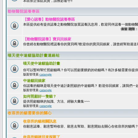
本區禁止張貼買賣，請務必遵守!!
動物醫院認養專區
【愛心認養】動物醫院認養專區
本區提供給有提供認養之動物醫院放置認養訊息用，歡迎同伴認養一個動物醫
保留期限：60
【動物醫院認養】寶貝回娘家
你曾經在動物醫院裡認養你的寶貝嗎?歡迎你的寶貝回娘家，讓曾經幫助過送
喵天使中途貓協助計畫連絡站
喵天使中途貓協助計畫
你可以暫時幫忙照顧貓嗎？你可以照顧要餵奶的幼貓嗎？有許多貓需要你提
版面管理員
catangle
中途貓回娘家
你認養的貓咪是喵天使中途計劃照顧的中途貓嗎？ 歡迎你回娘家，讓我們一
版面管理員
catangle
如何照顧好一隻貓？
提供照顧貓咪的知識、方法、經驗大彙集~~~
版面管理員
catangle
收容所的貓需要你的關心
收容所的貓相關訊息
你願意認養、願意暫時收容、願意去幫助、願意開始去關心在收容所的貓嗎
收容所貓咪回來探親了