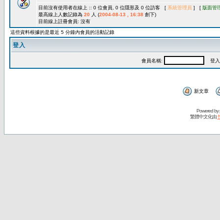
目前沒有使用者在線上 :: 0 位會員, 0 位隱形及 0 位訪客 [
系統管理員
] [
版面管
最高線上人數記錄為
20
人 (
2004-08-13 , 16:38
創下)
目前線上註冊會員: 沒有
這些資料根據的是最近 5 分鐘內會員的活動記錄
登入
會員名稱:
登入
新文章
Powered by
繁體中文化由