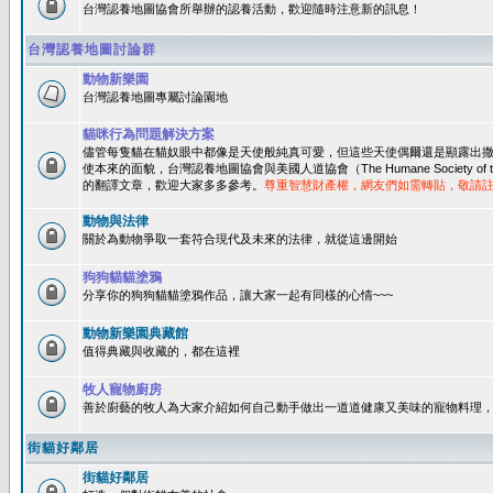
台灣認養地圖協會所舉辦的認養活動，歡迎隨時注意新的訊息！
台灣認養地圖討論群
動物新樂園
台灣認養地圖專屬討論園地
貓咪行為問題解決方案
儘管每隻貓在貓奴眼中都像是天使般純真可愛，但這些天使偶爾還是顯露出
使本來的面貌，台灣認養地圖協會與美國人道協會（The Humane Society of 
的翻譯文章，歡迎大家多多參考。
尊重智慧財產權，網友們如需轉貼，敬請
動物與法律
關於為動物爭取一套符合現代及未來的法律，就從這邊開始
狗狗貓貓塗鴉
分享你的狗狗貓貓塗鴉作品，讓大家一起有同樣的心情~~~
動物新樂園典藏館
值得典藏與收藏的，都在這裡
牧人寵物廚房
善於廚藝的牧人為大家介紹如何自己動手做出一道道健康又美味的寵物料理
街貓好鄰居
街貓好鄰居