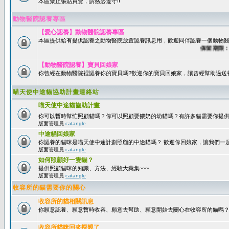
本區禁止張貼買賣，請務必遵守!!
動物醫院認養專區
【愛心認養】動物醫院認養專區
本區提供給有提供認養之動物醫院放置認養訊息用，歡迎同伴認養一個動物醫
保留期限：60
【動物醫院認養】寶貝回娘家
你曾經在動物醫院裡認養你的寶貝嗎?歡迎你的寶貝回娘家，讓曾經幫助過送
喵天使中途貓協助計畫連絡站
喵天使中途貓協助計畫
你可以暫時幫忙照顧貓嗎？你可以照顧要餵奶的幼貓嗎？有許多貓需要你提
版面管理員
catangle
中途貓回娘家
你認養的貓咪是喵天使中途計劃照顧的中途貓嗎？ 歡迎你回娘家，讓我們一
版面管理員
catangle
如何照顧好一隻貓？
提供照顧貓咪的知識、方法、經驗大彙集~~~
版面管理員
catangle
收容所的貓需要你的關心
收容所的貓相關訊息
你願意認養、願意暫時收容、願意去幫助、願意開始去關心在收容所的貓嗎
收容所貓咪回來探親了