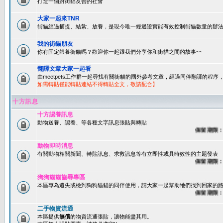
打造一個對街貓友善的社會
大家一起來TNR
街貓經過捕捉、結紮、放養，是現今唯一經過證實能有效控制街貓數量的辦法
我的街貓朋友
你有固定餵養街貓嗎？歡迎你一起跟我們分享你和街貓之間的故事~~
翻譯文章大家一起看
由meetpets工作群一起尋找有關街貓的國外參考文章，經過同伴翻譯的程
如需轉貼僅能轉貼連結不得轉貼全文，敬請配合】
十方訊息
十方認養訊息
動物送養、認養、等各種文字訊息張貼與轉貼
保留期限：60
動物即時消息
有關動物相關新聞、轉貼訊息、求救訊息等有立即性或具時效性的主題發表
保留期限：45
狗狗貓貓協尋專區
本區專為遺失或檢到狗狗貓貓的同伴使用，請大家一起幫助牠們找到回家的路~
保留期限：60
二手物資流通
本區提供
無償
的物資流通張貼，讓物能盡其用。