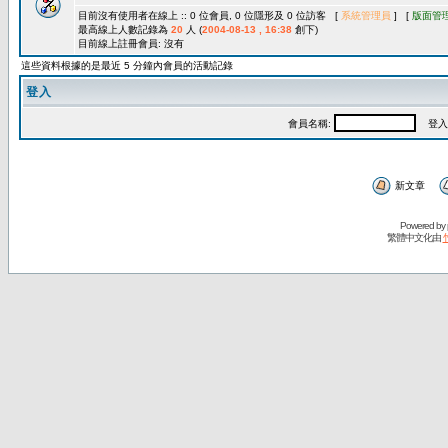
目前沒有使用者在線上 :: 0 位會員, 0 位隱形及 0 位訪客 [
系統管理員
] [
版面管
最高線上人數記錄為
20
人 (
2004-08-13 , 16:38
創下)
目前線上註冊會員: 沒有
這些資料根據的是最近 5 分鐘內會員的活動記錄
登入
會員名稱:
登入
新文章
Powered by
繁體中文化由