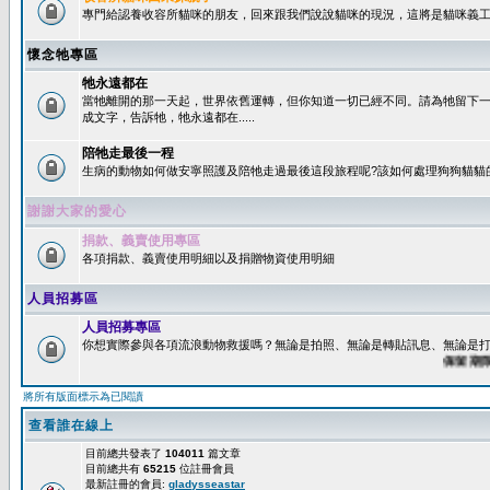
專門給認養收容所貓咪的朋友，回來跟我們說說貓咪的現況，這將是貓咪義工
懷念牠專區
牠永遠都在
當牠離開的那一天起，世界依舊運轉，但你知道一切已經不同。請為牠留下
成文字，告訴牠，牠永遠都在.....
陪牠走最後一程
生病的動物如何做安寧照護及陪牠走過最後這段旅程呢?該如何處理狗狗貓貓
謝謝大家的愛心
捐款、義賣使用專區
各項捐款、義賣使用明細以及捐贈物資使用明細
人員招募區
人員招募專區
你想實際參與各項流浪動物救援嗎？無論是拍照、無論是轉貼訊息、無論是打字
保留期限：6
將所有版面標示為已閱讀
查看誰在線上
目前總共發表了
104011
篇文章
目前總共有
65215
位註冊會員
最新註冊的會員:
gladysseastar