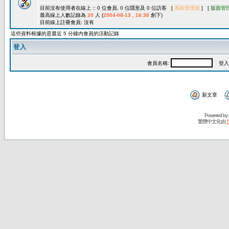
目前沒有使用者在線上 :: 0 位會員, 0 位隱形及 0 位訪客 [
系統管理員
] [
版面管
最高線上人數記錄為
20
人 (
2004-08-13 , 16:38
創下)
目前線上註冊會員: 沒有
這些資料根據的是最近 5 分鐘內會員的活動記錄
登入
會員名稱:
登入
新文章
Powered by
繁體中文化由