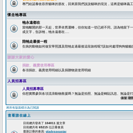
專門給認養收容所貓咪的朋友，回來跟我們說說貓咪的現況，這將是貓咪義工
懷念牠專區
牠永遠都在
當牠離開的那一天起，世界依舊運轉，但你知道一切已經不同。請為牠留下
成文字，告訴牠，牠永遠都在.....
陪牠走最後一程
生病的動物如何做安寧照護及陪牠走過最後這段旅程呢?該如何處理狗狗貓貓
謝謝大家的愛心
捐款、義賣使用專區
各項捐款、義賣使用明細以及捐贈物資使用明細
人員招募區
人員招募專區
你想實際參與各項流浪動物救援嗎？無論是拍照、無論是轉貼訊息、無論是打字
保留期限：6
將所有版面標示為已閱讀
查看誰在線上
目前總共發表了
104011
篇文章
目前總共有
65215
位註冊會員
最新註冊的會員:
gladysseastar