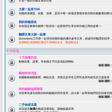
打造一個對街貓友善的社會
大家一起來TNR
街貓經過捕捉、結紮、放養，是現今唯一經過證實能有效控制街貓數量的辦法
我的街貓朋友
你有固定餵養街貓嗎？歡迎你一起跟我們分享你和街貓之間的故事~~
翻譯文章大家一起看
由meetpets工作群一起尋找有關街貓的國外參考文章，經過同伴翻譯的程
如需轉貼僅能轉貼連結不得轉貼全文，敬請配合】
十方訊息
十方認養訊息
動物送養、認養、等各種文字訊息張貼與轉貼
保留期限：60
動物即時消息
有關動物相關新聞、轉貼訊息、求救訊息等有立即性或具時效性的主題發表
保留期限：45
狗狗貓貓協尋專區
本區專為遺失或檢到狗狗貓貓的同伴使用，請大家一起幫助牠們找到回家的路~
保留期限：60
二手物資流通
本區提供
無償
的物資流通張貼，讓物能盡其用。