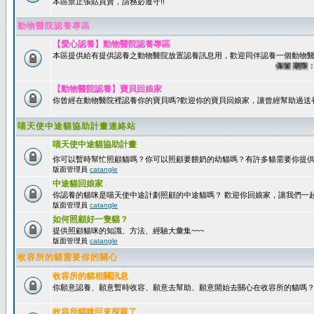
本區禁止張貼買賣，請務必遵守!!
動物醫院認養專區
【愛心認養】動物醫院認養專區
本區提供給有提供認養之動物醫院放置認養訊息用，歡迎同伴認養一個動物醫
保留期限：60
【動物醫院認養】寶貝回娘家
你曾經在動物醫院裡認養你的寶貝嗎?歡迎你的寶貝回娘家，讓曾經幫助過送
喵天使中途貓協助計畫連絡站
喵天使中途貓協助計畫
你可以暫時幫忙照顧貓嗎？你可以照顧要餵奶的幼貓嗎？有許多貓需要你提
版面管理員
catangle
中途貓回娘家
你認養的貓咪是喵天使中途計劃照顧的中途貓嗎？ 歡迎你回娘家，讓我們一
版面管理員
catangle
如何照顧好一隻貓？
提供照顧貓咪的知識、方法、經驗大彙集~~~
版面管理員
catangle
收容所的貓需要你的關心
收容所的貓相關訊息
你願意認養、願意暫時收容、願意去幫助、願意開始去關心在收容所的貓嗎
收容所貓咪回來探親了