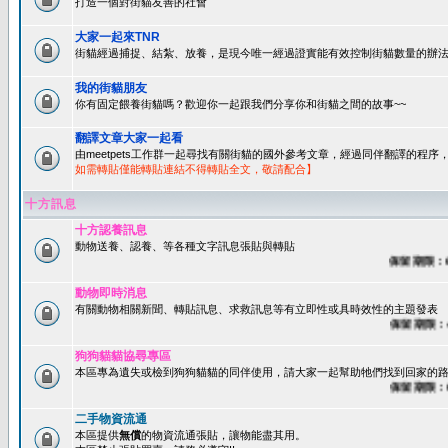
打造一個對街貓友善的社會
大家一起來TNR
街貓經過捕捉、結紮、放養，是現今唯一經過證實能有效控制街貓數量的辦法
我的街貓朋友
你有固定餵養街貓嗎？歡迎你一起跟我們分享你和街貓之間的故事~~
翻譯文章大家一起看
由meetpets工作群一起尋找有關街貓的國外參考文章，經過同伴翻譯的程
如需轉貼僅能轉貼連結不得轉貼全文，敬請配合】
十方訊息
十方認養訊息
動物送養、認養、等各種文字訊息張貼與轉貼
保留期限：60天
動物即時消息
有關動物相關新聞、轉貼訊息、求救訊息等有立即性或具時效性的主題發表
保留期限：45天
狗狗貓貓協尋專區
本區專為遺失或檢到狗狗貓貓的同伴使用，請大家一起幫助牠們找到回家的路~
保留期限：60天
二手物資流通
本區提供
無償
的物資流通張貼，讓物能盡其用。