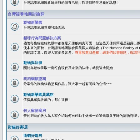
台灣認養地圖協會所舉辦的認養活動，歡迎隨時注意新的訊息！
台灣認養地圖討論群
動物新樂園
台灣認養地圖專屬討論園地
貓咪行為問題解決方案
儘管每隻貓在貓奴眼中都像是天使般純真可愛，但這些天使偶爾還是顯露出
使本來的面貌，台灣認養地圖協會與美國人道協會（The Humane Society of 
的翻譯文章，歡迎大家多多參考。
尊重智慧財產權，網友們如需轉貼，敬請
動物與法律
關於為動物爭取一套符合現代及未來的法律，就從這邊開始
狗狗貓貓塗鴉
分享你的狗狗貓貓塗鴉作品，讓大家一起有同樣的心情~~~
動物新樂園典藏館
值得典藏與收藏的，都在這裡
牧人寵物廚房
善於廚藝的牧人為大家介紹如何自己動手做出一道道健康又美味的寵物料理
街貓好鄰居
街貓好鄰居