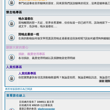
專門給認養收容所貓咪的朋友，回來跟我們說說貓咪的現況，這將是貓咪義工
懷念牠專區
牠永遠都在
當牠離開的那一天起，世界依舊運轉，但你知道一切已經不同。請為牠留下
成文字，告訴牠，牠永遠都在.....
陪牠走最後一程
生病的動物如何做安寧照護及陪牠走過最後這段旅程呢?該如何處理狗狗貓貓
謝謝大家的愛心
捐款、義賣使用專區
各項捐款、義賣使用明細以及捐贈物資使用明細
人員招募區
人員招募專區
你想實際參與各項流浪動物救援嗎？無論是拍照、無論是轉貼訊息、無論是打字
保留期限：6
將所有版面標示為已閱讀
查看誰在線上
目前總共發表了
104011
篇文章
目前總共有
65215
位註冊會員
最新註冊的會員:
gladysseastar