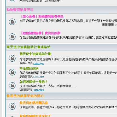
本區禁止張貼買賣，請務必遵守!!
動物醫院認養專區
【愛心認養】動物醫院認養專區
本區提供給有提供認養之動物醫院放置認養訊息用，歡迎同伴認養一個動物醫
保留期限：60天
【動物醫院認養】寶貝回娘家
你曾經在動物醫院裡認養你的寶貝嗎?歡迎你的寶貝回娘家，讓曾經幫助過送
喵天使中途貓協助計畫連絡站
喵天使中途貓協助計畫
你可以暫時幫忙照顧貓嗎？你可以照顧要餵奶的幼貓嗎？有許多貓需要你提
版面管理員
catangle
中途貓回娘家
你認養的貓咪是喵天使中途計劃照顧的中途貓嗎？ 歡迎你回娘家，讓我們一
版面管理員
catangle
如何照顧好一隻貓？
提供照顧貓咪的知識、方法、經驗大彙集~~~
版面管理員
catangle
收容所的貓需要你的關心
收容所的貓相關訊息
你願意認養、願意暫時收容、願意去幫助、願意開始去關心在收容所的貓嗎
收容所貓咪回來探親了