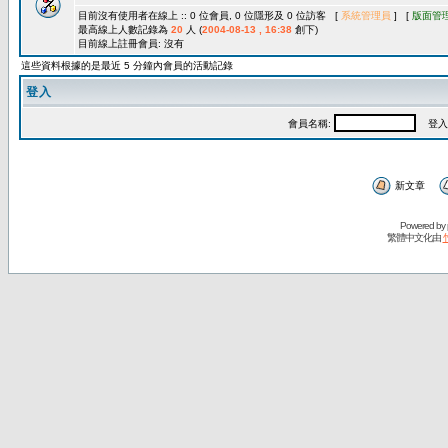
目前沒有使用者在線上 :: 0 位會員, 0 位隱形及 0 位訪客 [
系統管理員
] [
版面管
最高線上人數記錄為
20
人 (
2004-08-13 , 16:38
創下)
目前線上註冊會員: 沒有
這些資料根據的是最近 5 分鐘內會員的活動記錄
登入
會員名稱:
登入
新文章
Powered by
繁體中文化由