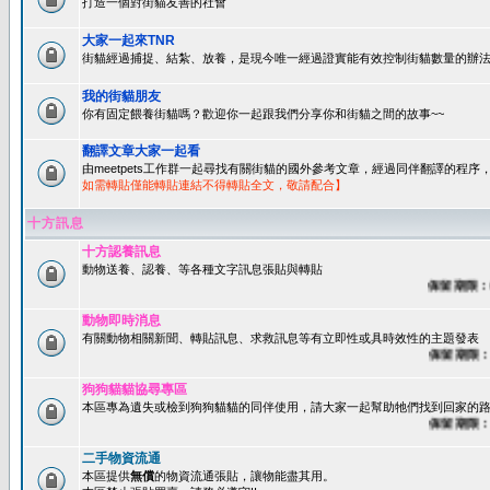
打造一個對街貓友善的社會
大家一起來TNR
街貓經過捕捉、結紮、放養，是現今唯一經過證實能有效控制街貓數量的辦法
我的街貓朋友
你有固定餵養街貓嗎？歡迎你一起跟我們分享你和街貓之間的故事~~
翻譯文章大家一起看
由meetpets工作群一起尋找有關街貓的國外參考文章，經過同伴翻譯的程
如需轉貼僅能轉貼連結不得轉貼全文，敬請配合】
十方訊息
十方認養訊息
動物送養、認養、等各種文字訊息張貼與轉貼
保留期限：60
動物即時消息
有關動物相關新聞、轉貼訊息、求救訊息等有立即性或具時效性的主題發表
保留期限：45
狗狗貓貓協尋專區
本區專為遺失或檢到狗狗貓貓的同伴使用，請大家一起幫助牠們找到回家的路~
保留期限：60
二手物資流通
本區提供
無償
的物資流通張貼，讓物能盡其用。