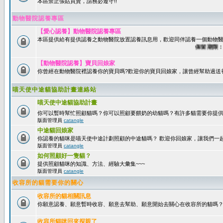
本區禁止張貼買賣，請務必遵守!!
動物醫院認養專區
【愛心認養】動物醫院認養專區
本區提供給有提供認養之動物醫院放置認養訊息用，歡迎同伴認養一個動物醫
保留期限：60
【動物醫院認養】寶貝回娘家
你曾經在動物醫院裡認養你的寶貝嗎?歡迎你的寶貝回娘家，讓曾經幫助過送
喵天使中途貓協助計畫連絡站
喵天使中途貓協助計畫
你可以暫時幫忙照顧貓嗎？你可以照顧要餵奶的幼貓嗎？有許多貓需要你提
版面管理員
catangle
中途貓回娘家
你認養的貓咪是喵天使中途計劃照顧的中途貓嗎？ 歡迎你回娘家，讓我們一
版面管理員
catangle
如何照顧好一隻貓？
提供照顧貓咪的知識、方法、經驗大彙集~~~
版面管理員
catangle
收容所的貓需要你的關心
收容所的貓相關訊息
你願意認養、願意暫時收容、願意去幫助、願意開始去關心在收容所的貓嗎
收容所貓咪回來探親了