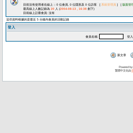
目前沒有使用者在線上 :: 0 位會員, 0 位隱形及 0 位訪客 [
系統管理員
] [
版面管
最高線上人數記錄為
20
人 (
2004-08-13 , 16:38
創下)
目前線上註冊會員: 沒有
這些資料根據的是最近 5 分鐘內會員的活動記錄
登入
會員名稱:
登入
新文章
Powered by
繁體中文化由