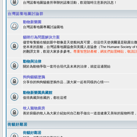
台灣認養地圖協會所舉辦的認養活動，歡迎隨時注意新的訊息！
台灣認養地圖討論群
動物新樂園
台灣認養地圖專屬討論園地
貓咪行為問題解決方案
儘管每隻貓在貓奴眼中都像是天使般純真可愛，但這些天使偶爾還是顯露出
使本來的面貌，台灣認養地圖協會與美國人道協會（The Humane Society of 
的翻譯文章，歡迎大家多多參考。
尊重智慧財產權，網友們如需轉貼，敬請
動物與法律
關於為動物爭取一套符合現代及未來的法律，就從這邊開始
狗狗貓貓塗鴉
分享你的狗狗貓貓塗鴉作品，讓大家一起有同樣的心情~~~
動物新樂園典藏館
值得典藏與收藏的，都在這裡
牧人寵物廚房
善於廚藝的牧人為大家介紹如何自己動手做出一道道健康又美味的寵物料理
街貓好鄰居
街貓好鄰居