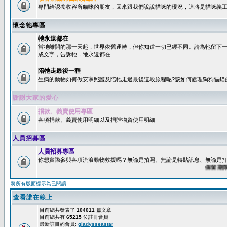
專門給認養收容所貓咪的朋友，回來跟我們說說貓咪的現況，這將是貓咪義工
懷念牠專區
牠永遠都在
當牠離開的那一天起，世界依舊運轉，但你知道一切已經不同。請為牠留下
成文字，告訴牠，牠永遠都在.....
陪牠走最後一程
生病的動物如何做安寧照護及陪牠走過最後這段旅程呢?該如何處理狗狗貓貓
謝謝大家的愛心
捐款、義賣使用專區
各項捐款、義賣使用明細以及捐贈物資使用明細
人員招募區
人員招募專區
你想實際參與各項流浪動物救援嗎？無論是拍照、無論是轉貼訊息、無論是打字
保留期限：6
將所有版面標示為已閱讀
查看誰在線上
目前總共發表了
104011
篇文章
目前總共有
65215
位註冊會員
最新註冊的會員:
gladysseastar