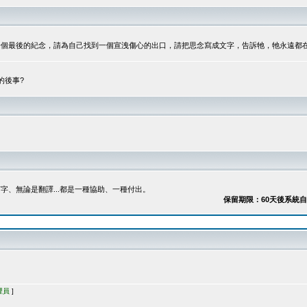
最後的紀念，請為自己找到一個宣洩傷心的出口，請把思念寫成文字，告訴牠，牠永遠都在...
的後事?
、無論是翻譯...都是一種協助、一種付出。
保留期限：60天後系統自動刪除
理員
]