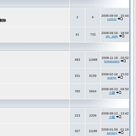
2006-08-04 , 10:44
2
6
coriner
2008-09-16 , 18:04
41
733
sily_sisily
2008-11-18 , 20:52
483
11988
tomatowen
2009-02-18 , 15:02
331
6159
evelyn
2008-06-23 , 09:50
765
6844
小騷
2008-08-13 , 13:42
223
2206
小騷
2009-01-06 , 01:19
327
11198
santury