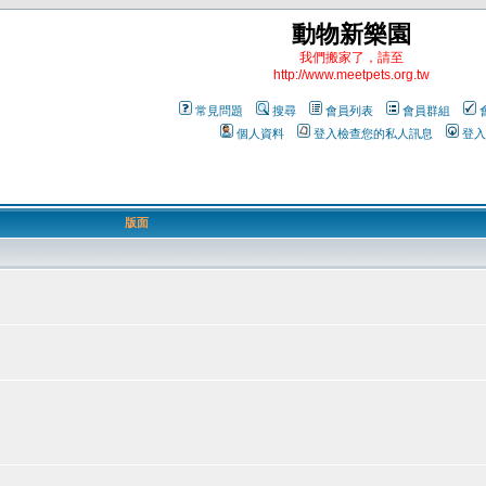
動物新樂園
我們搬家了，請至
http://www.meetpets.org.tw
常見問題
搜尋
會員列表
會員群組
個人資料
登入檢查您的私人訊息
登入
版面