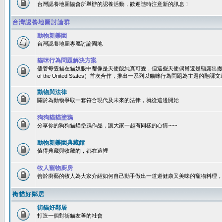
台灣認養地圖協會所舉辦的認養活動，歡迎隨時注意新的訊息！
台灣認養地圖討論群
動物新樂園
台灣認養地圖專屬討論園地
貓咪行為問題解決方案
儘管每隻貓在貓奴眼中都像是天使般純真可愛，但這些天使偶爾還是顯露出撒旦性格
of the United States）首次合作，推出一系列以貓咪行為問題為主題的
動物與法律
關於為動物爭取一套符合現代及未來的法律，就從這邊開始
狗狗貓貓塗鴉
分享你的狗狗貓貓塗鴉作品，讓大家一起有同樣的心情~~~
動物新樂園典藏館
值得典藏與收藏的，都在這裡
牧人寵物廚房
善於廚藝的牧人為大家介紹如何自己動手做出一道道健康又美味的寵物料理
街貓好鄰居
街貓好鄰居
打造一個對街貓友善的社會