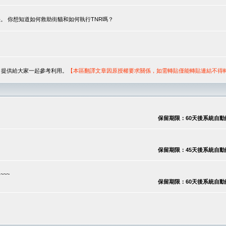
。 你想知道如何救助街貓和如何執行TNR嗎？
序，提供給大家一起參考利用。
【本區翻譯文章因原授權要求關係，如需轉貼僅能轉貼連結不得
保留期限：60天後系統自動刪除
保留期限：45天後系統自動刪除
~~
保留期限：60天後系統自動刪除