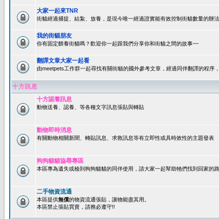
大家一起來TNR
街貓經過捕捉、結紮、放養，是現今唯一經過證實能有效控制街貓數量的辦法
我的街貓朋友
你有固定餵養街貓嗎？歡迎你一起跟我們分享你和街貓之間的故事~~
翻譯文章大家一起看
由meetpets工作群一起尋找有關街貓的國外參考文章，經過同伴翻譯的程
十方訊息
十方認養訊息
動物送養、認養、等各種文字訊息張貼與轉貼
動物即時消息
有關動物相關新聞、轉貼訊息、求救訊息等有立即性或具時效性的主題發表
狗狗貓貓協尋專區
本區專為遺失或檢到狗狗貓貓的同伴使用，請大家一起幫助牠們找到回家的路~
二手物資流通
本區提供
無償
的物資流通張貼，讓物能盡其用。
本區禁止張貼買賣，請務必遵守!!