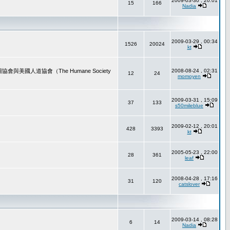
2009-03-30 , 20:01
15
166
Nadia
2009-03-29 , 00:34
1526
20024
kt
道協會（The Humane Society
2008-08-24 , 02:31
12
24
momoyen
2009-03-31 , 15:09
37
133
s50mileblue
2009-02-12 , 20:01
428
3393
kt
2005-05-23 , 22:00
28
361
leaf
2008-04-28 , 17:16
31
120
catslover
2009-03-14 , 08:28
6
14
Nadia