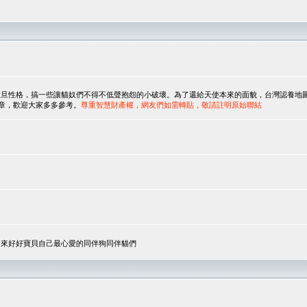
，搞一些讓貓奴們不得不低聲抱怨的小破壞。為了還給天使本來的面貌，台灣認養地圖協會與美國人
翻譯文章，歡迎大家多多參考。
尊重智慧財產權，網友們如需轉貼，敬請註明原始聯結
，來好好寶貝自己最心愛的同伴狗同伴貓們