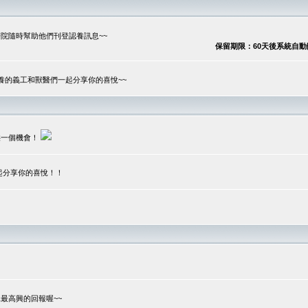
院隨時幫助他們刊登認養訊息~~
保留期限：60天後系統自動刪除
養的義工和獸醫們一起分享你的喜悅~~
供一個機會！
起分享你的喜悅！！
？
最高興的回報喔~~