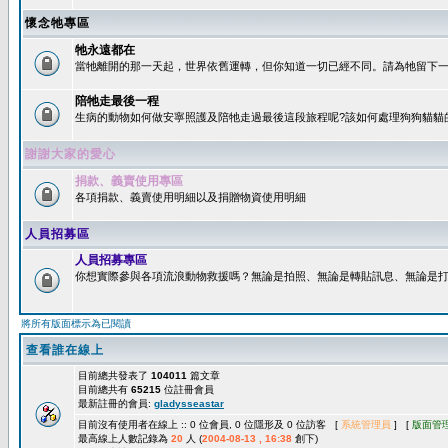
懷念牠專區
牠永遠都在
當牠離開的那一天起，世界依舊運轉，但你知道一切已經不同。請為牠留下一個
陪牠走最後一程
生病的動物如何做安寧照護及陪牠走過最後這段旅程呢?該如何處理狗狗貓貓
謝謝大家的愛心
捐款、義賣使用專區
各項捐款、義賣使用明細以及捐贈物資使用明細
人員招募區
人員招募專區
你想實際參與各項流浪動物救援嗎？無論是拍照、無論是轉貼訊息、無論是打字
將所有版面標示為已閱讀
查看誰在線上
目前總共發表了
104011
篇文章
目前總共有
65215
位註冊會員
最新註冊的會員:
gladysseastar
目前沒有使用者在線上 :: 0 位會員, 0 位隱形及 0 位訪客 [
系統管理員
] [
版面管
最高線上人數記錄為
20
人 (
2004-08-13 , 16:38
創下)