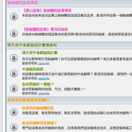
動物醫院認養專區
【愛心認養】動物醫院認養專區
本區提供給有提供認養之動物醫院放置認養訊息用，歡迎同伴認養一個動物醫
【動物醫院認養】寶貝回娘家
你曾經在動物醫院裡認養你的寶貝嗎?歡迎你的寶貝回娘家，讓曾經幫助過送
喵天使中途貓協助計畫連絡站
喵天使中途貓協助計畫
你可以暫時幫忙照顧貓嗎？你可以照顧要餵奶的幼貓嗎？有許多貓需要你提
版面管理員
catangle
中途貓回娘家
你認養的貓咪是喵天使中途計劃照顧的中途貓嗎？ 歡迎你回娘家，讓我們一
版面管理員
catangle
如何照顧好一隻貓？
提供照顧貓咪的知識、方法、經驗大彙集~~~
版面管理員
catangle
收容所的貓需要你的關心
收容所的貓相關訊息
你願意認養、願意暫時收容、願意去幫助、願意開始去關心在收容所的貓嗎
收容所貓咪回來探親了
專門給認養收容所貓咪的朋友，回來跟我們說說貓咪的現況，這將是貓咪義工