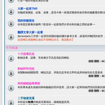
打造一個對街貓友善的社會
大家一起來TNR
街貓經過捕捉、結紮、放養，是現今唯一經過證實能有效控制街貓數量的辦法
我的街貓朋友
你有固定餵養街貓嗎？歡迎你一起跟我們分享你和街貓之間的故事~~
翻譯文章大家一起看
由meetpets工作群一起尋找有關街貓的國外參考文章，經過同伴翻譯的程
如需轉貼僅能轉貼連結不得轉貼全文，敬請配合】
十方訊息
十方認養訊息
動物送養、認養、等各種文字訊息張貼與轉貼
保留期限：60天後
動物即時消息
有關動物相關新聞、轉貼訊息、求救訊息等有立即性或具時效性的主題發表
保留期限：45天後
狗狗貓貓協尋專區
本區專為遺失或檢到狗狗貓貓的同伴使用，請大家一起幫助牠們找到回家的路~
保留期限：60天後
二手物資流通
本區提供
無償
的物資流通張貼，讓物能盡其用。