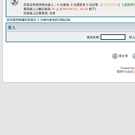
目前沒有使用者在線上 :: 0 位會員, 0 位隱形及 0 位訪客 [
系統管理員
] [
版面管
最高線上人數記錄為
20
人 (
2004-08-13 , 16:38
創下)
目前線上註冊會員: 沒有
這些資料根據的是最近 5 分鐘內會員的活動記錄
登入
會員名稱:
登入
新文章
Powered by
繁體中文化由