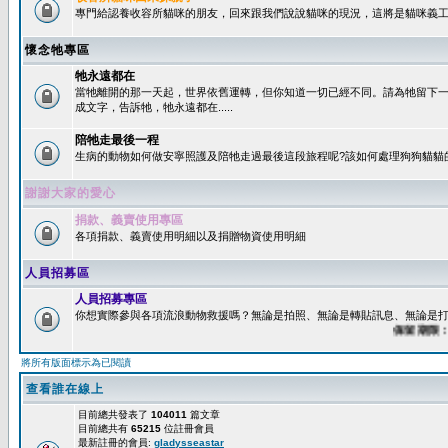
專門給認養收容所貓咪的朋友，回來跟我們說說貓咪的現況，這將是貓咪義工
懷念牠專區
牠永遠都在
當牠離開的那一天起，世界依舊運轉，但你知道一切已經不同。請為牠留下
成文字，告訴牠，牠永遠都在.....
陪牠走最後一程
生病的動物如何做安寧照護及陪牠走過最後這段旅程呢?該如何處理狗狗貓貓
謝謝大家的愛心
捐款、義賣使用專區
各項捐款、義賣使用明細以及捐贈物資使用明細
人員招募區
人員招募專區
你想實際參與各項流浪動物救援嗎？無論是拍照、無論是轉貼訊息、無論是打字
保留期限：60
將所有版面標示為已閱讀
查看誰在線上
目前總共發表了
104011
篇文章
目前總共有
65215
位註冊會員
最新註冊的會員:
gladysseastar