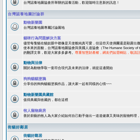
台灣認養地圖協會所舉辦的認養活動，歡迎隨時注意新的訊息！
台灣認養地圖討論群
動物新樂園
台灣認養地圖專屬討論園地
貓咪行為問題解決方案
儘管每隻貓在貓奴眼中都像是天使般純真可愛，但這些天使偶爾還是顯露出
使本來的面貌，台灣認養地圖協會與美國人道協會（The Humane Society of 
的翻譯文章，歡迎大家多多參考。
尊重智慧財產權，網友們如需轉貼，敬請
動物與法律
關於為動物爭取一套符合現代及未來的法律，就從這邊開始
狗狗貓貓塗鴉
分享你的狗狗貓貓塗鴉作品，讓大家一起有同樣的心情~~~
動物新樂園典藏館
值得典藏與收藏的，都在這裡
牧人寵物廚房
善於廚藝的牧人為大家介紹如何自己動手做出一道道健康又美味的寵物料理
街貓好鄰居
街貓好鄰居