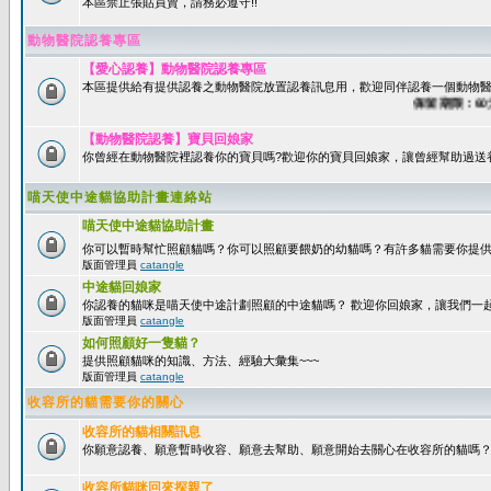
本區禁止張貼買賣，請務必遵守!!
動物醫院認養專區
【愛心認養】動物醫院認養專區
本區提供給有提供認養之動物醫院放置認養訊息用，歡迎同伴認養一個動物醫
保留期限：60天後
【動物醫院認養】寶貝回娘家
你曾經在動物醫院裡認養你的寶貝嗎?歡迎你的寶貝回娘家，讓曾經幫助過送
喵天使中途貓協助計畫連絡站
喵天使中途貓協助計畫
你可以暫時幫忙照顧貓嗎？你可以照顧要餵奶的幼貓嗎？有許多貓需要你提
版面管理員
catangle
中途貓回娘家
你認養的貓咪是喵天使中途計劃照顧的中途貓嗎？ 歡迎你回娘家，讓我們一
版面管理員
catangle
如何照顧好一隻貓？
提供照顧貓咪的知識、方法、經驗大彙集~~~
版面管理員
catangle
收容所的貓需要你的關心
收容所的貓相關訊息
你願意認養、願意暫時收容、願意去幫助、願意開始去關心在收容所的貓嗎
收容所貓咪回來探親了