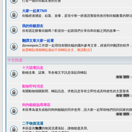
打造一個對街貓友善的社會
大家一起來TNR
街貓經過捕捉、結紮、放養，是現今唯一經過證實能有效控制街貓數量的辦法
我的街貓朋友
你有固定餵養街貓嗎？歡迎你一起跟我們分享你和街貓之間的故事~~
翻譯文章大家一起看
由meetpets工作群一起尋找有關街貓的國外參考文章，經過同伴翻譯的程
如需轉貼僅能轉貼連結不得轉貼全文，敬請配合】
十方訊息
十方認養訊息
動物送養、認養、等各種文字訊息張貼與轉貼
保留期限：60
動物即時消息
有關動物相關新聞、轉貼訊息、求救訊息等有立即性或具時效性的主題發表
保留期限：45
狗狗貓貓協尋專區
本區專為遺失或檢到狗狗貓貓的同伴使用，請大家一起幫助牠們找到回家的路~
保留期限：60
二手物資流通
本區提供
無償
的物資流通張貼，讓物能盡其用。