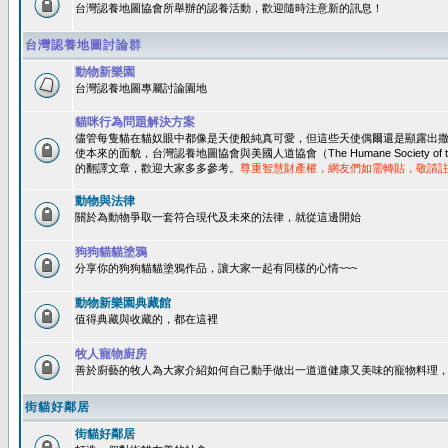
台灣認養地圖協會所舉辦的認養活動，歡迎隨時注意新的訊息！
台灣認養地圖討論群
動物新樂園
台灣認養地圖專屬討論園地
貓咪行為問題解決方案
儘管每隻貓在貓奴眼中都像是天使般純真可愛，但這些天使偶爾還是顯露出
使本來的面貌，台灣認養地圖協會與美國人道協會（The Humane Society of 
的翻譯文章，歡迎大家多多參考。
尊重智慧財產權，網友們如需轉貼，敬請
動物與法律
關於為動物爭取一套符合現代及未來的法律，就從這邊開始
狗狗貓貓塗鴉
分享你的狗狗貓貓塗鴉作品，讓大家一起有同樣的心情~~~
動物新樂園典藏館
值得典藏與收藏的，都在這裡
牧人寵物廚房
善於廚藝的牧人為大家介紹如何自己動手做出一道道健康又美味的寵物料理
街貓好鄰居
街貓好鄰居