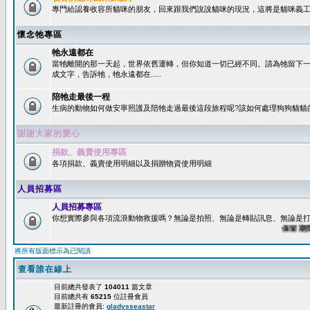
專門給認養收容所貓咪的朋友，回來跟我們說說貓咪的現況，這將是貓咪義工
懷念牠專區
牠永遠都在
當牠離開的那一天起，世界依舊運轉，但你知道一切已經不同。請為牠留下
成文字，告訴牠，牠永遠都在.....
陪牠走最後一程
生病的動物如何做安寧照護及陪牠走過最後這段旅程呢?該如何處理狗狗貓貓
謝謝大家的愛心
捐款、義賣使用專區
各項捐款、義賣使用明細以及捐贈物資使用明細
人員招募區
人員招募專區
你想實際參與各項流浪動物救援嗎？無論是拍照、無論是轉貼訊息、無論是打字
保留期限：
將所有版面標示為已閱讀
查看誰在線上
目前總共發表了
104011
篇文章
目前總共有
65215
位註冊會員
最新註冊的會員:
gladysseastar