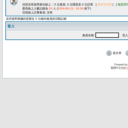
目前沒有使用者在線上 :: 0 位會員, 0 位隱形及 0 位訪客 [
系統管理員
] [
版面管
最高線上人數記錄為
20
人 (
2004-08-13 , 16:38
創下)
目前線上註冊會員: 沒有
這些資料根據的是最近 5 分鐘內會員的活動記錄
登入
會員名稱:
登入
新文章
Powered by
繁體中文化由