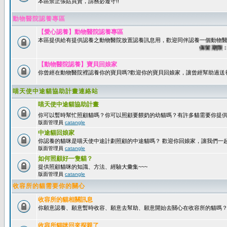
本區禁止張貼買賣，請務必遵守!!
動物醫院認養專區
【愛心認養】動物醫院認養專區
本區提供給有提供認養之動物醫院放置認養訊息用，歡迎同伴認養一個動物醫
保留期限：60
【動物醫院認養】寶貝回娘家
你曾經在動物醫院裡認養你的寶貝嗎?歡迎你的寶貝回娘家，讓曾經幫助過送
喵天使中途貓協助計畫連絡站
喵天使中途貓協助計畫
你可以暫時幫忙照顧貓嗎？你可以照顧要餵奶的幼貓嗎？有許多貓需要你提
版面管理員
catangle
中途貓回娘家
你認養的貓咪是喵天使中途計劃照顧的中途貓嗎？ 歡迎你回娘家，讓我們一
版面管理員
catangle
如何照顧好一隻貓？
提供照顧貓咪的知識、方法、經驗大彙集~~~
版面管理員
catangle
收容所的貓需要你的關心
收容所的貓相關訊息
你願意認養、願意暫時收容、願意去幫助、願意開始去關心在收容所的貓嗎
收容所貓咪回來探親了