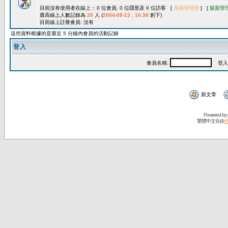
目前沒有使用者在線上 :: 0 位會員, 0 位隱形及 0 位訪客 [
系統管理員
] [
版面管
最高線上人數記錄為
20
人 (
2004-08-13 , 16:38
創下)
目前線上註冊會員: 沒有
這些資料根據的是最近 5 分鐘內會員的活動記錄
登入
會員名稱:
登入
新文章
Powered by
繁體中文化由