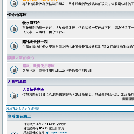
專門給認養收容所貓咪的朋友，回來跟我們說說貓咪的現況，這將是貓咪義工
懷念牠專區
牠永遠都在
當牠離開的那一天起，世界依舊運轉，但你知道一切已經不同。請為牠留下
成文字，告訴牠，牠永遠都在.....
陪牠走最後一程
生病的動物如何做安寧照護及陪牠走過最後這段旅程呢?該如何處理狗狗貓貓
謝謝大家的愛心
捐款、義賣使用專區
各項捐款、義賣使用明細以及捐贈物資使用明細
人員招募區
人員招募專區
你想實際參與各項流浪動物救援嗎？無論是拍照、無論是轉貼訊息、無論是打字
保留期限：6
將所有版面標示為已閱讀
查看誰在線上
目前總共發表了
104011
篇文章
目前總共有
65215
位註冊會員
最新註冊的會員:
gladysseastar