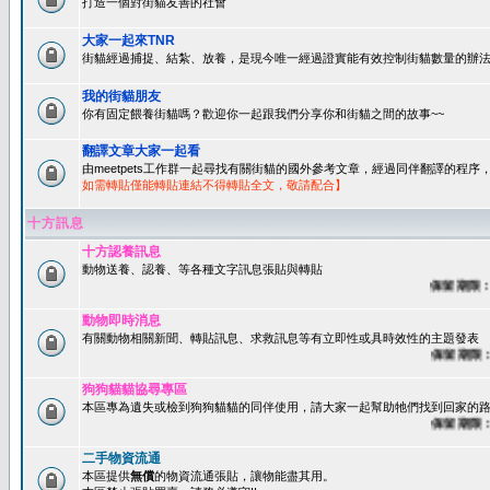
打造一個對街貓友善的社會
大家一起來TNR
街貓經過捕捉、結紮、放養，是現今唯一經過證實能有效控制街貓數量的辦法
我的街貓朋友
你有固定餵養街貓嗎？歡迎你一起跟我們分享你和街貓之間的故事~~
翻譯文章大家一起看
由meetpets工作群一起尋找有關街貓的國外參考文章，經過同伴翻譯的程
如需轉貼僅能轉貼連結不得轉貼全文，敬請配合】
十方訊息
十方認養訊息
動物送養、認養、等各種文字訊息張貼與轉貼
保留期限：60
動物即時消息
有關動物相關新聞、轉貼訊息、求救訊息等有立即性或具時效性的主題發表
保留期限：45
狗狗貓貓協尋專區
本區專為遺失或檢到狗狗貓貓的同伴使用，請大家一起幫助牠們找到回家的路~
保留期限：60
二手物資流通
本區提供
無償
的物資流通張貼，讓物能盡其用。