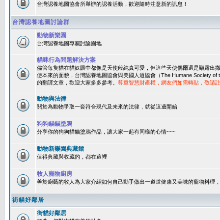
台灣認養地圖協會所舉辦的認養活動，歡迎隨時注意新的訊息！
台灣認養地圖討論群
動物新樂園
台灣認養地圖專屬討論園地
貓咪行為問題解決方案
儘管每隻貓在貓奴眼中都像是天使般純真可愛，但這些天使偶爾還是顯露出
使本來的面貌，台灣認養地圖協會與美國人道協會（The Humane Society of 
的翻譯文章，歡迎大家多多參考。
尊重智慧財產權，網友們如需轉貼，敬請
動物與法律
關於為動物爭取一套符合現代及未來的法律，就從這邊開始
狗狗貓貓塗鴉
分享你的狗狗貓貓塗鴉作品，讓大家一起有同樣的心情~~~
動物新樂園典藏館
值得典藏與收藏的，都在這裡
牧人寵物廚房
善於廚藝的牧人為大家介紹如何自己動手做出一道道健康又美味的寵物料理
街貓好鄰居
街貓好鄰居