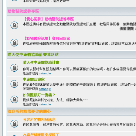
本區禁止張貼買賣，請務必遵守!!
動物醫院認養專區
【愛心認養】動物醫院認養專區
本區提供給有提供認養之動物醫院放置認養訊息用，歡迎同伴認養一個動物醫
保留期限：60
【動物醫院認養】寶貝回娘家
你曾經在動物醫院裡認養你的寶貝嗎?歡迎你的寶貝回娘家，讓曾經幫助過送
喵天使中途貓協助計畫連絡站
喵天使中途貓協助計畫
你可以暫時幫忙照顧貓嗎？你可以照顧要餵奶的幼貓嗎？有許多貓需要你提
版面管理員
catangle
中途貓回娘家
你認養的貓咪是喵天使中途計劃照顧的中途貓嗎？ 歡迎你回娘家，讓我們一
版面管理員
catangle
如何照顧好一隻貓？
提供照顧貓咪的知識、方法、經驗大彙集~~~
版面管理員
catangle
收容所的貓需要你的關心
收容所的貓相關訊息
你願意認養、願意暫時收容、願意去幫助、願意開始去關心在收容所的貓嗎
收容所貓咪回來探親了