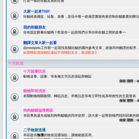
打造一個對街貓友善的社會
大家一起來TNR
街貓經過捕捉、結紮、放養，是現今唯一經過證實能有效控制街貓數量的辦法
我的街貓朋友
你有固定餵養街貓嗎？歡迎你一起跟我們分享你和街貓之間的故事~~
翻譯文章大家一起看
由meetpets工作群一起尋找有關街貓的國外參考文章，經過同伴翻譯的程
如需轉貼僅能轉貼連結不得轉貼全文，敬請配合】
十方訊息
十方認養訊息
動物送養、認養、等各種文字訊息張貼與轉貼
保留期限：60天
動物即時消息
有關動物相關新聞、轉貼訊息、求救訊息等有立即性或具時效性的主題發表
保留期限：45天
狗狗貓貓協尋專區
本區專為遺失或檢到狗狗貓貓的同伴使用，請大家一起幫助牠們找到回家的路~
保留期限：60天
二手物資流通
本區提供
無償
的物資流通張貼，讓物能盡其用。