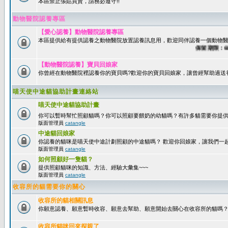
本區禁止張貼買賣，請務必遵守!!
動物醫院認養專區
【愛心認養】動物醫院認養專區
本區提供給有提供認養之動物醫院放置認養訊息用，歡迎同伴認養一個動物醫
保留期限：60天
【動物醫院認養】寶貝回娘家
你曾經在動物醫院裡認養你的寶貝嗎?歡迎你的寶貝回娘家，讓曾經幫助過送
喵天使中途貓協助計畫連絡站
喵天使中途貓協助計畫
你可以暫時幫忙照顧貓嗎？你可以照顧要餵奶的幼貓嗎？有許多貓需要你提
版面管理員
catangle
中途貓回娘家
你認養的貓咪是喵天使中途計劃照顧的中途貓嗎？ 歡迎你回娘家，讓我們一
版面管理員
catangle
如何照顧好一隻貓？
提供照顧貓咪的知識、方法、經驗大彙集~~~
版面管理員
catangle
收容所的貓需要你的關心
收容所的貓相關訊息
你願意認養、願意暫時收容、願意去幫助、願意開始去關心在收容所的貓嗎
收容所貓咪回來探親了