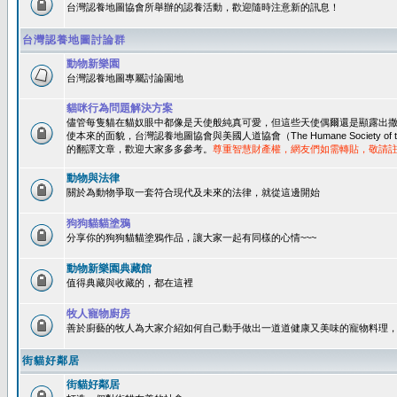
台灣認養地圖協會所舉辦的認養活動，歡迎隨時注意新的訊息！
台灣認養地圖討論群
動物新樂園
台灣認養地圖專屬討論園地
貓咪行為問題解決方案
儘管每隻貓在貓奴眼中都像是天使般純真可愛，但這些天使偶爾還是顯露出
使本來的面貌，台灣認養地圖協會與美國人道協會（The Humane Society of 
的翻譯文章，歡迎大家多多參考。
尊重智慧財產權，網友們如需轉貼，敬請
動物與法律
關於為動物爭取一套符合現代及未來的法律，就從這邊開始
狗狗貓貓塗鴉
分享你的狗狗貓貓塗鴉作品，讓大家一起有同樣的心情~~~
動物新樂園典藏館
值得典藏與收藏的，都在這裡
牧人寵物廚房
善於廚藝的牧人為大家介紹如何自己動手做出一道道健康又美味的寵物料理
街貓好鄰居
街貓好鄰居