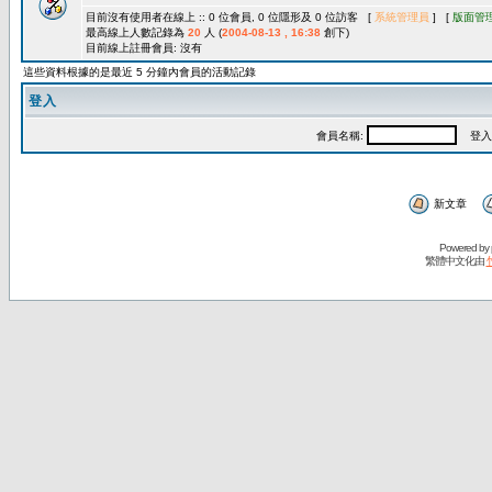
目前沒有使用者在線上 :: 0 位會員, 0 位隱形及 0 位訪客 [
系統管理員
] [
版面管
最高線上人數記錄為
20
人 (
2004-08-13 , 16:38
創下)
目前線上註冊會員: 沒有
這些資料根據的是最近 5 分鐘內會員的活動記錄
登入
會員名稱:
登入
新文章
Powered by
繁體中文化由