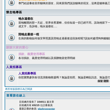
專門給認養收容所貓咪的朋友，回來跟我們說說貓咪的現況，這將是貓咪義工
懷念牠專區
牠永遠都在
當牠離開的那一天起，世界依舊運轉，但你知道一切已經不同。請為牠留下
成文字，告訴牠，牠永遠都在.....
陪牠走最後一程
生病的動物如何做安寧照護及陪牠走過最後這段旅程呢?該如何處理狗狗貓貓
謝謝大家的愛心
捐款、義賣使用專區
各項捐款、義賣使用明細以及捐贈物資使用明細
人員招募區
人員招募專區
你想實際參與各項流浪動物救援嗎？無論是拍照、無論是轉貼訊息、無論是打字
保留期限：60
將所有版面標示為已閱讀
查看誰在線上
目前總共發表了
104011
篇文章
目前總共有
65215
位註冊會員
最新註冊的會員:
gladysseastar