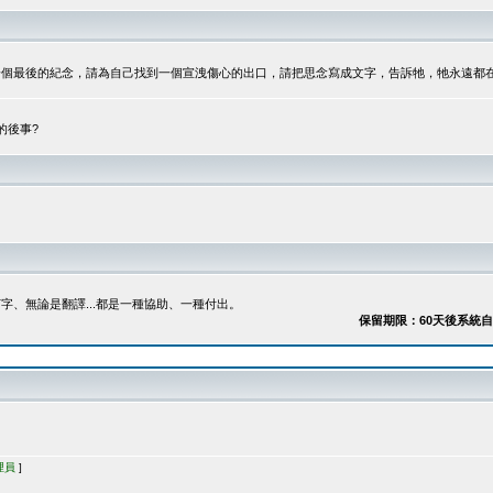
最後的紀念，請為自己找到一個宣洩傷心的出口，請把思念寫成文字，告訴牠，牠永遠都在...
的後事?
、無論是翻譯...都是一種協助、一種付出。
保留期限：60天後系統自動刪除
理員
]