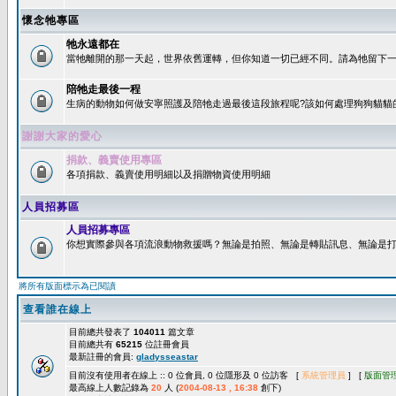
懷念牠專區
牠永遠都在
當牠離開的那一天起，世界依舊運轉，但你知道一切已經不同。請為牠留下一個
陪牠走最後一程
生病的動物如何做安寧照護及陪牠走過最後這段旅程呢?該如何處理狗狗貓貓
謝謝大家的愛心
捐款、義賣使用專區
各項捐款、義賣使用明細以及捐贈物資使用明細
人員招募區
人員招募專區
你想實際參與各項流浪動物救援嗎？無論是拍照、無論是轉貼訊息、無論是打字
將所有版面標示為已閱讀
查看誰在線上
目前總共發表了
104011
篇文章
目前總共有
65215
位註冊會員
最新註冊的會員:
gladysseastar
目前沒有使用者在線上 :: 0 位會員, 0 位隱形及 0 位訪客 [
系統管理員
] [
版面管
最高線上人數記錄為
20
人 (
2004-08-13 , 16:38
創下)