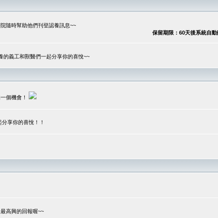
院隨時幫助他們刊登認養訊息~~
保留期限：60天後系統自動刪除
養的義工和獸醫們一起分享你的喜悅~~
供一個機會！
起分享你的喜悅！！
？
最高興的回報喔~~