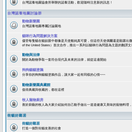
台灣認養地圖協會所舉辦的認養活動，歡迎隨時注意新的訊息！
台灣認養地圖討論群
動物新樂園
台灣認養地圖專屬討論園地
貓咪行為問題解決方案
儘管每隻貓在貓奴眼中都像是天使般純真可愛，但這些天使偶爾還是顯露出撒旦性格
of the United States）首次合作，推出一系列以貓咪行為問題為主題的
動物與法律
關於為動物爭取一套符合現代及未來的法律，就從這邊開始
狗狗貓貓塗鴉
分享你的狗狗貓貓塗鴉作品，讓大家一起有同樣的心情~~~
動物新樂園典藏館
值得典藏與收藏的，都在這裡
牧人寵物廚房
善於廚藝的牧人為大家介紹如何自己動手做出一道道健康又美味的寵物料理
街貓好鄰居
街貓好鄰居
打造一個對街貓友善的社會