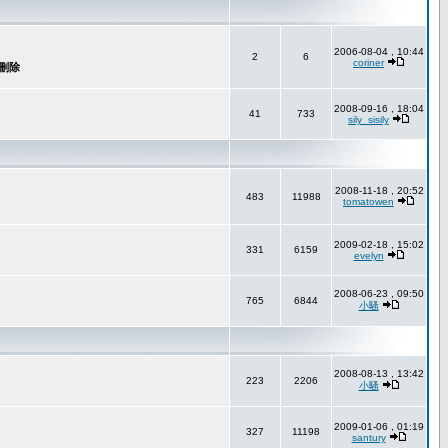
2006-08-04 , 10:44
2
6
coriner
2008-09-16 , 18:04
41
733
sily_sisily
2008-11-18 , 20:52
483
11988
tomatowen
2009-02-18 , 15:02
331
6159
evelyn
2008-06-23 , 09:50
765
6844
小騷
2008-08-13 , 13:42
223
2206
小騷
2009-01-06 , 01:19
327
11198
santury