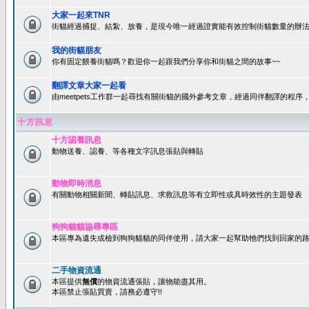
大家一起來TNR
街貓經過捕捉、結紮、放養，是現今唯一經過證實能有效控制街貓數量的辦法
我的街貓朋友
你有固定餵養街貓嗎？歡迎你一起跟我們分享你和街貓之間的故事~~
翻譯文章大家一起看
由meetpets工作群一起尋找有關街貓的國外參考文章，經過同伴翻譯的程
十方訊息
十方認養訊息
動物送養、認養、等各種文字訊息張貼與轉貼
動物即時消息
有關動物相關新聞、轉貼訊息、求救訊息等有立即性或具時效性的主題發表
狗狗貓貓協尋專區
本區專為遺失或檢到狗狗貓貓的同伴使用，請大家一起幫助牠們找到回家的路~
二手物資流通
本區提供
無償
的物資流通張貼，讓物能盡其用。
本區禁止張貼買賣，請務必遵守!!