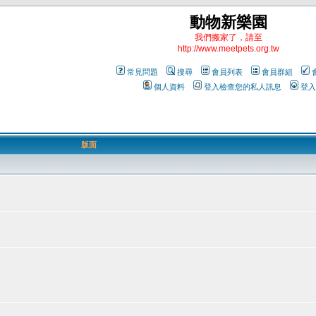
動物新樂園
我們搬家了，請至
http://www.meetpets.org.tw
常見問題
搜尋
會員列表
會員群組
個人資料
登入檢查您的私人訊息
登入
版面