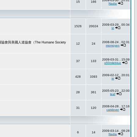
2009-03-30 , 20:01
15
166
Nadia
2009-03-29 , 00:34
1526
20024
kt
道協會（The Humane Society
2008-08-24 , 02:31
12
24
momoyen
2009-03-31 , 15:09
37
133
s50mileblue
2009-02-12 , 20:01
428
3393
kt
2005-05-23 , 22:00
28
361
leaf
2008-04-28 , 17:16
31
120
catslover
2009-03-14 , 08:28
6
14
Nadia