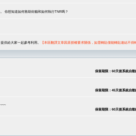
。 你想知道如何救助街貓和如何執行TNR嗎？
序，提供給大家一起參考利用。
【本區翻譯文章因原授權要求關係，如需轉貼僅能轉貼連結不得
保留期限：60天後系統自動刪除
保留期限：45天後系統自動刪除
~~
保留期限：60天後系統自動刪除