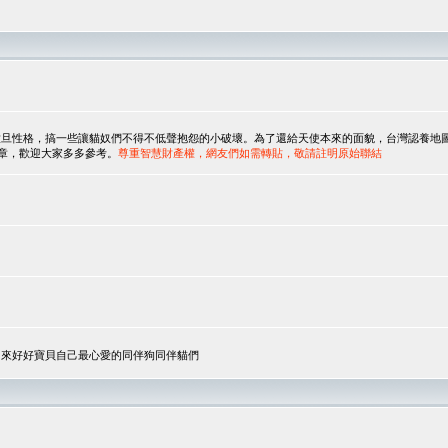
，搞一些讓貓奴們不得不低聲抱怨的小破壞。為了還給天使本來的面貌，台灣認養地圖協會與美國人
翻譯文章，歡迎大家多多參考。
尊重智慧財產權，網友們如需轉貼，敬請註明原始聯結
，來好好寶貝自己最心愛的同伴狗同伴貓們