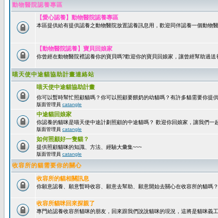
動物醫院認養專區
【愛心認養】動物醫院認養專區
本區提供給有提供認養之動物醫院放置認養訊息用，歡迎同伴認養一個動物醫
【動物醫院認養】寶貝回娘家
你曾經在動物醫院裡認養你的寶貝嗎?歡迎你的寶貝回娘家，讓曾經幫助過送
喵天使中途貓協助計畫連絡站
喵天使中途貓協助計畫
你可以暫時幫忙照顧貓嗎？你可以照顧要餵奶的幼貓嗎？有許多貓需要你提
版面管理員
catangle
中途貓回娘家
你認養的貓咪是喵天使中途計劃照顧的中途貓嗎？ 歡迎你回娘家，讓我們一
版面管理員
catangle
如何照顧好一隻貓？
提供照顧貓咪的知識、方法、經驗大彙集~~~
版面管理員
catangle
收容所的貓需要你的關心
收容所的貓相關訊息
你願意認養、願意暫時收容、願意去幫助、願意開始去關心在收容所的貓嗎
收容所貓咪回來探親了
專門給認養收容所貓咪的朋友，回來跟我們說說貓咪的現況，這將是貓咪義工