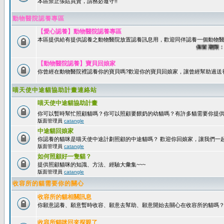
本區禁止張貼買賣，請務必遵守!!
動物醫院認養專區
【愛心認養】動物醫院認養專區
本區提供給有提供認養之動物醫院放置認養訊息用，歡迎同伴認養一個動物醫
保留期限：60
【動物醫院認養】寶貝回娘家
你曾經在動物醫院裡認養你的寶貝嗎?歡迎你的寶貝回娘家，讓曾經幫助過送
喵天使中途貓協助計畫連絡站
喵天使中途貓協助計畫
你可以暫時幫忙照顧貓嗎？你可以照顧要餵奶的幼貓嗎？有許多貓需要你提
版面管理員
catangle
中途貓回娘家
你認養的貓咪是喵天使中途計劃照顧的中途貓嗎？ 歡迎你回娘家，讓我們一
版面管理員
catangle
如何照顧好一隻貓？
提供照顧貓咪的知識、方法、經驗大彙集~~~
版面管理員
catangle
收容所的貓需要你的關心
收容所的貓相關訊息
你願意認養、願意暫時收容、願意去幫助、願意開始去關心在收容所的貓嗎
收容所貓咪回來探親了