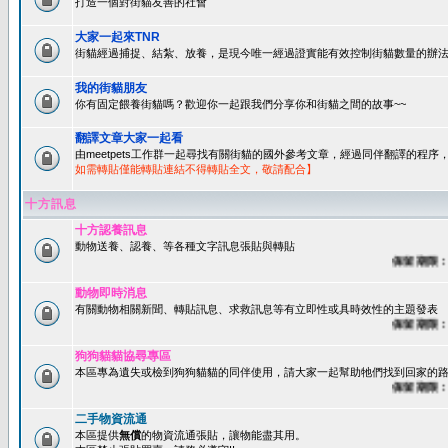
打造一個對街貓友善的社會
大家一起來TNR
街貓經過捕捉、結紮、放養，是現今唯一經過證實能有效控制街貓數量的辦法
我的街貓朋友
你有固定餵養街貓嗎？歡迎你一起跟我們分享你和街貓之間的故事~~
翻譯文章大家一起看
由meetpets工作群一起尋找有關街貓的國外參考文章，經過同伴翻譯的程
如需轉貼僅能轉貼連結不得轉貼全文，敬請配合】
十方訊息
十方認養訊息
動物送養、認養、等各種文字訊息張貼與轉貼
保留期限：60
動物即時消息
有關動物相關新聞、轉貼訊息、求救訊息等有立即性或具時效性的主題發表
保留期限：45
狗狗貓貓協尋專區
本區專為遺失或檢到狗狗貓貓的同伴使用，請大家一起幫助牠們找到回家的路~
保留期限：60
二手物資流通
本區提供
無償
的物資流通張貼，讓物能盡其用。