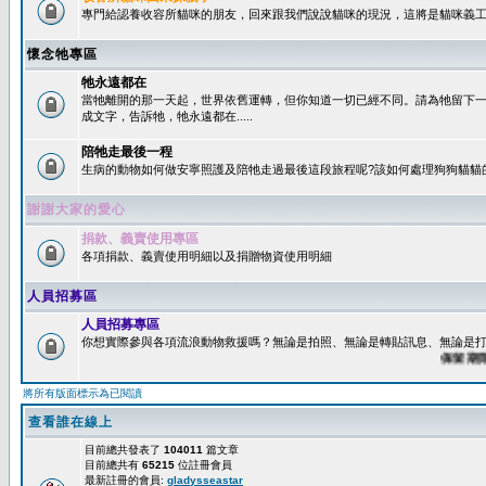
專門給認養收容所貓咪的朋友，回來跟我們說說貓咪的現況，這將是貓咪義工
懷念牠專區
牠永遠都在
當牠離開的那一天起，世界依舊運轉，但你知道一切已經不同。請為牠留下
成文字，告訴牠，牠永遠都在.....
陪牠走最後一程
生病的動物如何做安寧照護及陪牠走過最後這段旅程呢?該如何處理狗狗貓貓
謝謝大家的愛心
捐款、義賣使用專區
各項捐款、義賣使用明細以及捐贈物資使用明細
人員招募區
人員招募專區
你想實際參與各項流浪動物救援嗎？無論是拍照、無論是轉貼訊息、無論是打字
保留期限：6
將所有版面標示為已閱讀
查看誰在線上
目前總共發表了
104011
篇文章
目前總共有
65215
位註冊會員
最新註冊的會員:
gladysseastar