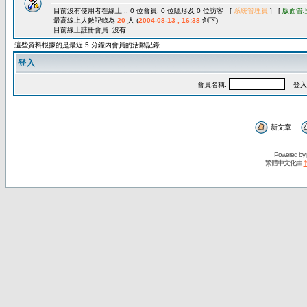
目前沒有使用者在線上 :: 0 位會員, 0 位隱形及 0 位訪客 [
系統管理員
] [
版面管
最高線上人數記錄為
20
人 (
2004-08-13 , 16:38
創下)
目前線上註冊會員: 沒有
這些資料根據的是最近 5 分鐘內會員的活動記錄
登入
會員名稱:
登入
新文章
Powered by
繁體中文化由