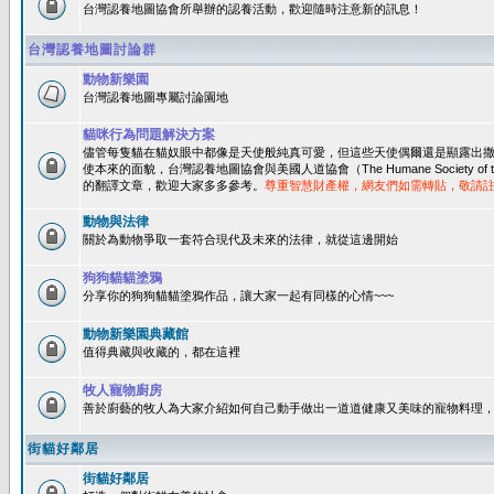
台灣認養地圖協會所舉辦的認養活動，歡迎隨時注意新的訊息！
台灣認養地圖討論群
動物新樂園
台灣認養地圖專屬討論園地
貓咪行為問題解決方案
儘管每隻貓在貓奴眼中都像是天使般純真可愛，但這些天使偶爾還是顯露出
使本來的面貌，台灣認養地圖協會與美國人道協會（The Humane Society of 
的翻譯文章，歡迎大家多多參考。
尊重智慧財產權，網友們如需轉貼，敬請
動物與法律
關於為動物爭取一套符合現代及未來的法律，就從這邊開始
狗狗貓貓塗鴉
分享你的狗狗貓貓塗鴉作品，讓大家一起有同樣的心情~~~
動物新樂園典藏館
值得典藏與收藏的，都在這裡
牧人寵物廚房
善於廚藝的牧人為大家介紹如何自己動手做出一道道健康又美味的寵物料理
街貓好鄰居
街貓好鄰居