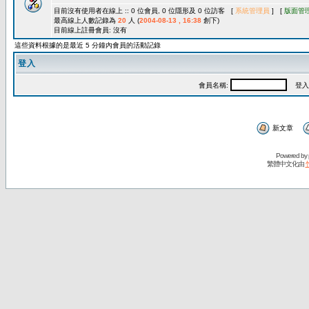
目前沒有使用者在線上 :: 0 位會員, 0 位隱形及 0 位訪客 [
系統管理員
] [
版面管
最高線上人數記錄為
20
人 (
2004-08-13 , 16:38
創下)
目前線上註冊會員: 沒有
這些資料根據的是最近 5 分鐘內會員的活動記錄
登入
會員名稱:
登入
新文章
Powered by
繁體中文化由