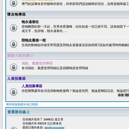
專門給認養收容所貓咪的朋友，回來跟我們說說貓咪的現況，這將是貓咪義工
懷念牠專區
牠永遠都在
當牠離開的那一天起，世界依舊運轉，但你知道一切已經不同。請為牠留下
成文字，告訴牠，牠永遠都在.....
陪牠走最後一程
生病的動物如何做安寧照護及陪牠走過最後這段旅程呢?該如何處理狗狗貓貓
謝謝大家的愛心
捐款、義賣使用專區
各項捐款、義賣使用明細以及捐贈物資使用明細
人員招募區
人員招募專區
你想實際參與各項流浪動物救援嗎？無論是拍照、無論是轉貼訊息、無論是打字
保留期限：6
將所有版面標示為已閱讀
查看誰在線上
目前總共發表了
104011
篇文章
目前總共有
65215
位註冊會員
最新註冊的會員:
gladysseastar