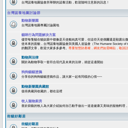
台灣認養地圖協會所舉辦的認養活動，歡迎隨時注意新的訊息！
台灣認養地圖討論群
動物新樂園
台灣認養地圖專屬討論園地
貓咪行為問題解決方案
儘管每隻貓在貓奴眼中都像是天使般純真可愛，但這些天使偶爾還是顯露出
使本來的面貌，台灣認養地圖協會與美國人道協會（The Humane Society of 
的翻譯文章，歡迎大家多多參考。
尊重智慧財產權，網友們如需轉貼，敬請
動物與法律
關於為動物爭取一套符合現代及未來的法律，就從這邊開始
狗狗貓貓塗鴉
分享你的狗狗貓貓塗鴉作品，讓大家一起有同樣的心情~~~
動物新樂園典藏館
值得典藏與收藏的，都在這裡
牧人寵物廚房
善於廚藝的牧人為大家介紹如何自己動手做出一道道健康又美味的寵物料理
街貓好鄰居
街貓好鄰居