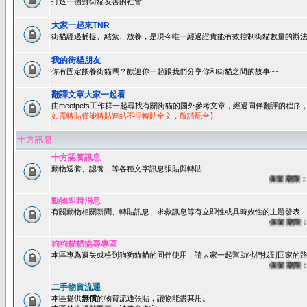
打造一個對街貓友善的社會
大家一起來TNR
街貓經過捕捉、結紮、放養，是現今唯一經過證實能有效控制街貓數量的辦法
我的街貓朋友
你有固定餵養街貓嗎？歡迎你一起跟我們分享你和街貓之間的故事~~
翻譯文章大家一起看
由meetpets工作群一起尋找有關街貓的國外參考文章，經過同伴翻譯的程
如需轉貼僅能轉貼連結不得轉貼全文，敬請配合】
十方訊息
十方認養訊息
動物送養、認養、等各種文字訊息張貼與轉貼
保留期限：60
動物即時消息
有關動物相關新聞、轉貼訊息、求救訊息等有立即性或具時效性的主題發表
保留期限：45
狗狗貓貓協尋專區
本區專為遺失或檢到狗狗貓貓的同伴使用，請大家一起幫助牠們找到回家的路~
保留期限：60
二手物資流通
本區提供
無償
的物資流通張貼，讓物能盡其用。