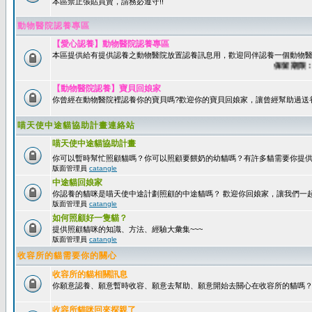
本區禁止張貼買賣，請務必遵守!!
動物醫院認養專區
【愛心認養】動物醫院認養專區
本區提供給有提供認養之動物醫院放置認養訊息用，歡迎同伴認養一個動物醫
保留期限：60
【動物醫院認養】寶貝回娘家
你曾經在動物醫院裡認養你的寶貝嗎?歡迎你的寶貝回娘家，讓曾經幫助過送
喵天使中途貓協助計畫連絡站
喵天使中途貓協助計畫
你可以暫時幫忙照顧貓嗎？你可以照顧要餵奶的幼貓嗎？有許多貓需要你提
版面管理員
catangle
中途貓回娘家
你認養的貓咪是喵天使中途計劃照顧的中途貓嗎？ 歡迎你回娘家，讓我們一
版面管理員
catangle
如何照顧好一隻貓？
提供照顧貓咪的知識、方法、經驗大彙集~~~
版面管理員
catangle
收容所的貓需要你的關心
收容所的貓相關訊息
你願意認養、願意暫時收容、願意去幫助、願意開始去關心在收容所的貓嗎
收容所貓咪回來探親了