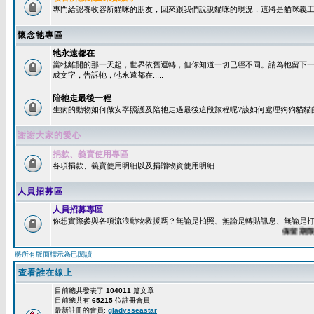
專門給認養收容所貓咪的朋友，回來跟我們說說貓咪的現況，這將是貓咪義工
懷念牠專區
牠永遠都在
當牠離開的那一天起，世界依舊運轉，但你知道一切已經不同。請為牠留下
成文字，告訴牠，牠永遠都在.....
陪牠走最後一程
生病的動物如何做安寧照護及陪牠走過最後這段旅程呢?該如何處理狗狗貓貓
謝謝大家的愛心
捐款、義賣使用專區
各項捐款、義賣使用明細以及捐贈物資使用明細
人員招募區
人員招募專區
你想實際參與各項流浪動物救援嗎？無論是拍照、無論是轉貼訊息、無論是打字
保留期限：60
將所有版面標示為已閱讀
查看誰在線上
目前總共發表了
104011
篇文章
目前總共有
65215
位註冊會員
最新註冊的會員:
gladysseastar