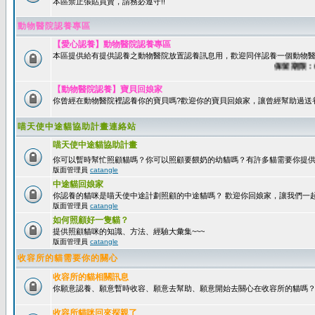
本區禁止張貼買賣，請務必遵守!!
動物醫院認養專區
【愛心認養】動物醫院認養專區
本區提供給有提供認養之動物醫院放置認養訊息用，歡迎同伴認養一個動物醫
保留期限：60天
【動物醫院認養】寶貝回娘家
你曾經在動物醫院裡認養你的寶貝嗎?歡迎你的寶貝回娘家，讓曾經幫助過送
喵天使中途貓協助計畫連絡站
喵天使中途貓協助計畫
你可以暫時幫忙照顧貓嗎？你可以照顧要餵奶的幼貓嗎？有許多貓需要你提
版面管理員
catangle
中途貓回娘家
你認養的貓咪是喵天使中途計劃照顧的中途貓嗎？ 歡迎你回娘家，讓我們一
版面管理員
catangle
如何照顧好一隻貓？
提供照顧貓咪的知識、方法、經驗大彙集~~~
版面管理員
catangle
收容所的貓需要你的關心
收容所的貓相關訊息
你願意認養、願意暫時收容、願意去幫助、願意開始去關心在收容所的貓嗎
收容所貓咪回來探親了