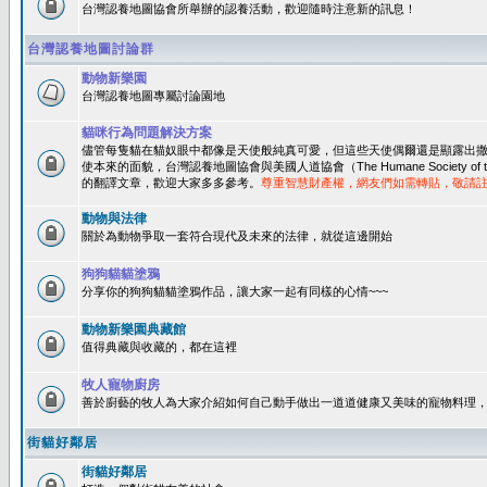
台灣認養地圖協會所舉辦的認養活動，歡迎隨時注意新的訊息！
台灣認養地圖討論群
動物新樂園
台灣認養地圖專屬討論園地
貓咪行為問題解決方案
儘管每隻貓在貓奴眼中都像是天使般純真可愛，但這些天使偶爾還是顯露出
使本來的面貌，台灣認養地圖協會與美國人道協會（The Humane Society of 
的翻譯文章，歡迎大家多多參考。
尊重智慧財產權，網友們如需轉貼，敬請
動物與法律
關於為動物爭取一套符合現代及未來的法律，就從這邊開始
狗狗貓貓塗鴉
分享你的狗狗貓貓塗鴉作品，讓大家一起有同樣的心情~~~
動物新樂園典藏館
值得典藏與收藏的，都在這裡
牧人寵物廚房
善於廚藝的牧人為大家介紹如何自己動手做出一道道健康又美味的寵物料理
街貓好鄰居
街貓好鄰居