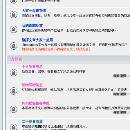
打造一個對街貓友善的社會
大家一起來TNR
街貓經過捕捉、結紮、放養，是現今唯一經過證實能有效控制街貓數量的辦法
我的街貓朋友
你有固定餵養街貓嗎？歡迎你一起跟我們分享你和街貓之間的故事~~
翻譯文章大家一起看
由meetpets工作群一起尋找有關街貓的國外參考文章，經過同伴翻譯的程
如需轉貼僅能轉貼連結不得轉貼全文，敬請配合】
十方訊息
十方認養訊息
動物送養、認養、等各種文字訊息張貼與轉貼
保留期限：60天
動物即時消息
有關動物相關新聞、轉貼訊息、求救訊息等有立即性或具時效性的主題發表
保留期限：45天
狗狗貓貓協尋專區
本區專為遺失或檢到狗狗貓貓的同伴使用，請大家一起幫助牠們找到回家的路~
保留期限：60天
二手物資流通
本區提供
無償
的物資流通張貼，讓物能盡其用。