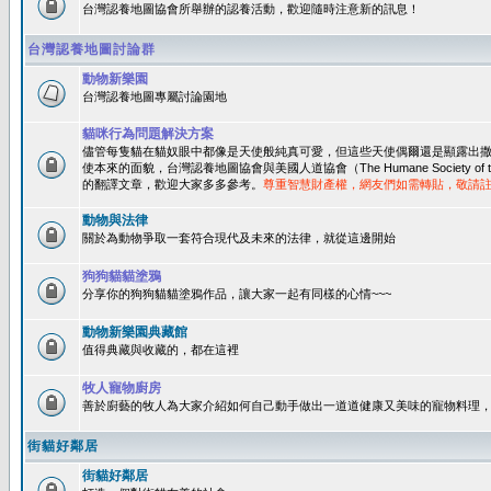
台灣認養地圖協會所舉辦的認養活動，歡迎隨時注意新的訊息！
台灣認養地圖討論群
動物新樂園
台灣認養地圖專屬討論園地
貓咪行為問題解決方案
儘管每隻貓在貓奴眼中都像是天使般純真可愛，但這些天使偶爾還是顯露出
使本來的面貌，台灣認養地圖協會與美國人道協會（The Humane Society of 
的翻譯文章，歡迎大家多多參考。
尊重智慧財產權，網友們如需轉貼，敬請
動物與法律
關於為動物爭取一套符合現代及未來的法律，就從這邊開始
狗狗貓貓塗鴉
分享你的狗狗貓貓塗鴉作品，讓大家一起有同樣的心情~~~
動物新樂園典藏館
值得典藏與收藏的，都在這裡
牧人寵物廚房
善於廚藝的牧人為大家介紹如何自己動手做出一道道健康又美味的寵物料理
街貓好鄰居
街貓好鄰居