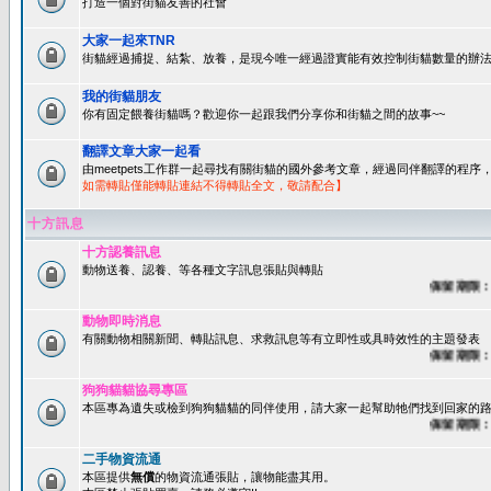
打造一個對街貓友善的社會
大家一起來TNR
街貓經過捕捉、結紮、放養，是現今唯一經過證實能有效控制街貓數量的辦法
我的街貓朋友
你有固定餵養街貓嗎？歡迎你一起跟我們分享你和街貓之間的故事~~
翻譯文章大家一起看
由meetpets工作群一起尋找有關街貓的國外參考文章，經過同伴翻譯的程
如需轉貼僅能轉貼連結不得轉貼全文，敬請配合】
十方訊息
十方認養訊息
動物送養、認養、等各種文字訊息張貼與轉貼
保留期限：60
動物即時消息
有關動物相關新聞、轉貼訊息、求救訊息等有立即性或具時效性的主題發表
保留期限：45
狗狗貓貓協尋專區
本區專為遺失或檢到狗狗貓貓的同伴使用，請大家一起幫助牠們找到回家的路~
保留期限：60
二手物資流通
本區提供
無償
的物資流通張貼，讓物能盡其用。