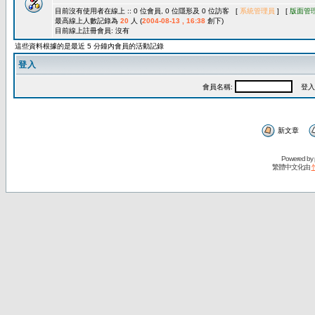
目前沒有使用者在線上 :: 0 位會員, 0 位隱形及 0 位訪客 [
系統管理員
] [
版面管
最高線上人數記錄為
20
人 (
2004-08-13 , 16:38
創下)
目前線上註冊會員: 沒有
這些資料根據的是最近 5 分鐘內會員的活動記錄
登入
會員名稱:
登入
新文章
Powered by
繁體中文化由