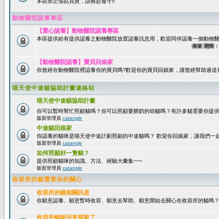
本區禁止張貼買賣，請務必遵守!!
動物醫院認養專區
【愛心認養】動物醫院認養專區
本區提供給有提供認養之動物醫院放置認養訊息用，歡迎同伴認養一個動物醫
保留期限：60
【動物醫院認養】寶貝回娘家
你曾經在動物醫院裡認養你的寶貝嗎?歡迎你的寶貝回娘家，讓曾經幫助過送
喵天使中途貓協助計畫連絡站
喵天使中途貓協助計畫
你可以暫時幫忙照顧貓嗎？你可以照顧要餵奶的幼貓嗎？有許多貓需要你提
版面管理員
catangle
中途貓回娘家
你認養的貓咪是喵天使中途計劃照顧的中途貓嗎？ 歡迎你回娘家，讓我們一
版面管理員
catangle
如何照顧好一隻貓？
提供照顧貓咪的知識、方法、經驗大彙集~~~
版面管理員
catangle
收容所的貓需要你的關心
收容所的貓相關訊息
你願意認養、願意暫時收容、願意去幫助、願意開始去關心在收容所的貓嗎
收容所貓咪回來探親了