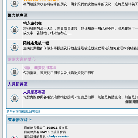
專門給認養收容所貓咪的朋友，回來跟我們說說貓咪的現況，這將是貓咪義工
懷念牠專區
牠永遠都在
當牠離開的那一天起，世界依舊運轉，但你知道一切已經不同。請為牠留下
成文字，告訴牠，牠永遠都在.....
陪牠走最後一程
生病的動物如何做安寧照護及陪牠走過最後這段旅程呢?該如何處理狗狗貓貓
謝謝大家的愛心
捐款、義賣使用專區
各項捐款、義賣使用明細以及捐贈物資使用明細
人員招募區
人員招募專區
你想實際參與各項流浪動物救援嗎？無論是拍照、無論是轉貼訊息、無論是打字
保留期限：6
將所有版面標示為已閱讀
查看誰在線上
目前總共發表了
104011
篇文章
目前總共有
65215
位註冊會員
最新註冊的會員:
gladysseastar