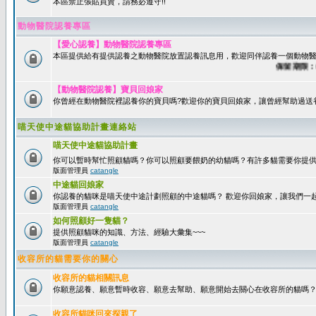
本區禁止張貼買賣，請務必遵守!!
動物醫院認養專區
【愛心認養】動物醫院認養專區
本區提供給有提供認養之動物醫院放置認養訊息用，歡迎同伴認養一個動物醫
保留期限：60天
【動物醫院認養】寶貝回娘家
你曾經在動物醫院裡認養你的寶貝嗎?歡迎你的寶貝回娘家，讓曾經幫助過送
喵天使中途貓協助計畫連絡站
喵天使中途貓協助計畫
你可以暫時幫忙照顧貓嗎？你可以照顧要餵奶的幼貓嗎？有許多貓需要你提
版面管理員
catangle
中途貓回娘家
你認養的貓咪是喵天使中途計劃照顧的中途貓嗎？ 歡迎你回娘家，讓我們一
版面管理員
catangle
如何照顧好一隻貓？
提供照顧貓咪的知識、方法、經驗大彙集~~~
版面管理員
catangle
收容所的貓需要你的關心
收容所的貓相關訊息
你願意認養、願意暫時收容、願意去幫助、願意開始去關心在收容所的貓嗎
收容所貓咪回來探親了