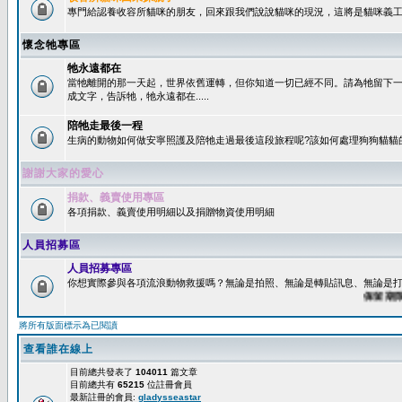
專門給認養收容所貓咪的朋友，回來跟我們說說貓咪的現況，這將是貓咪義工
懷念牠專區
牠永遠都在
當牠離開的那一天起，世界依舊運轉，但你知道一切已經不同。請為牠留下
成文字，告訴牠，牠永遠都在.....
陪牠走最後一程
生病的動物如何做安寧照護及陪牠走過最後這段旅程呢?該如何處理狗狗貓貓
謝謝大家的愛心
捐款、義賣使用專區
各項捐款、義賣使用明細以及捐贈物資使用明細
人員招募區
人員招募專區
你想實際參與各項流浪動物救援嗎？無論是拍照、無論是轉貼訊息、無論是打字
保留期限：6
將所有版面標示為已閱讀
查看誰在線上
目前總共發表了
104011
篇文章
目前總共有
65215
位註冊會員
最新註冊的會員:
gladysseastar