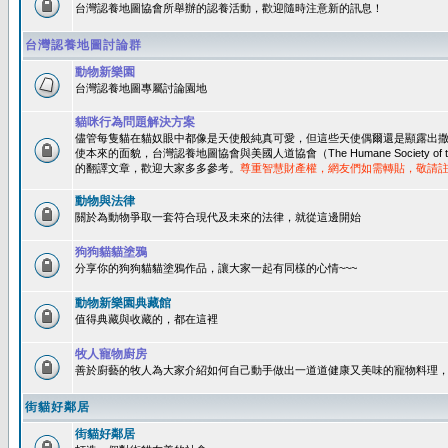
台灣認養地圖協會所舉辦的認養活動，歡迎隨時注意新的訊息！
台灣認養地圖討論群
動物新樂園
台灣認養地圖專屬討論園地
貓咪行為問題解決方案
儘管每隻貓在貓奴眼中都像是天使般純真可愛，但這些天使偶爾還是顯露出
使本來的面貌，台灣認養地圖協會與美國人道協會（The Humane Society of 
的翻譯文章，歡迎大家多多參考。
尊重智慧財產權，網友們如需轉貼，敬請
動物與法律
關於為動物爭取一套符合現代及未來的法律，就從這邊開始
狗狗貓貓塗鴉
分享你的狗狗貓貓塗鴉作品，讓大家一起有同樣的心情~~~
動物新樂園典藏館
值得典藏與收藏的，都在這裡
牧人寵物廚房
善於廚藝的牧人為大家介紹如何自己動手做出一道道健康又美味的寵物料理
街貓好鄰居
街貓好鄰居