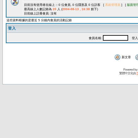
目前沒有使用者在線上 :: 0 位會員, 0 位隱形及 0 位訪客 [
系統管理員
] [
版面管
最高線上人數記錄為
20
人 (
2004-08-13 , 16:38
創下)
目前線上註冊會員: 沒有
這些資料根據的是最近 5 分鐘內會員的活動記錄
登入
會員名稱:
登入
新文章
Powered by
繁體中文化由