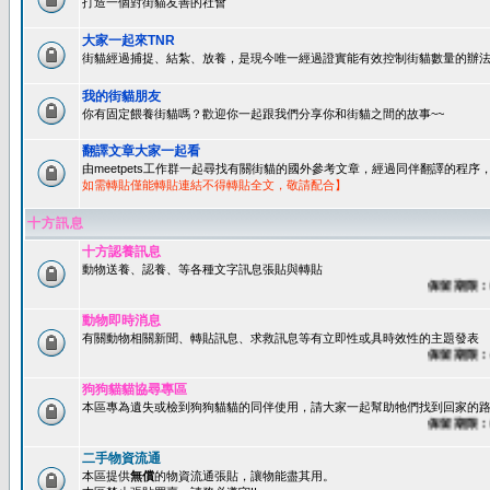
打造一個對街貓友善的社會
大家一起來TNR
街貓經過捕捉、結紮、放養，是現今唯一經過證實能有效控制街貓數量的辦法
我的街貓朋友
你有固定餵養街貓嗎？歡迎你一起跟我們分享你和街貓之間的故事~~
翻譯文章大家一起看
由meetpets工作群一起尋找有關街貓的國外參考文章，經過同伴翻譯的程
如需轉貼僅能轉貼連結不得轉貼全文，敬請配合】
十方訊息
十方認養訊息
動物送養、認養、等各種文字訊息張貼與轉貼
保留期限：60天
動物即時消息
有關動物相關新聞、轉貼訊息、求救訊息等有立即性或具時效性的主題發表
保留期限：45天
狗狗貓貓協尋專區
本區專為遺失或檢到狗狗貓貓的同伴使用，請大家一起幫助牠們找到回家的路~
保留期限：60天
二手物資流通
本區提供
無償
的物資流通張貼，讓物能盡其用。