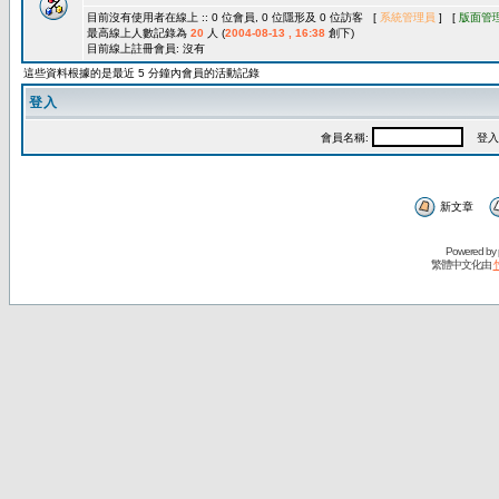
目前沒有使用者在線上 :: 0 位會員, 0 位隱形及 0 位訪客 [
系統管理員
] [
版面管
最高線上人數記錄為
20
人 (
2004-08-13 , 16:38
創下)
目前線上註冊會員: 沒有
這些資料根據的是最近 5 分鐘內會員的活動記錄
登入
會員名稱:
登入
新文章
Powered by
繁體中文化由