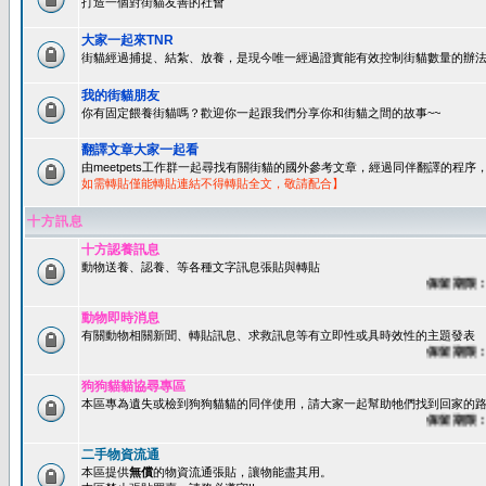
打造一個對街貓友善的社會
大家一起來TNR
街貓經過捕捉、結紮、放養，是現今唯一經過證實能有效控制街貓數量的辦法
我的街貓朋友
你有固定餵養街貓嗎？歡迎你一起跟我們分享你和街貓之間的故事~~
翻譯文章大家一起看
由meetpets工作群一起尋找有關街貓的國外參考文章，經過同伴翻譯的程
如需轉貼僅能轉貼連結不得轉貼全文，敬請配合】
十方訊息
十方認養訊息
動物送養、認養、等各種文字訊息張貼與轉貼
保留期限：60
動物即時消息
有關動物相關新聞、轉貼訊息、求救訊息等有立即性或具時效性的主題發表
保留期限：45
狗狗貓貓協尋專區
本區專為遺失或檢到狗狗貓貓的同伴使用，請大家一起幫助牠們找到回家的路~
保留期限：60
二手物資流通
本區提供
無償
的物資流通張貼，讓物能盡其用。