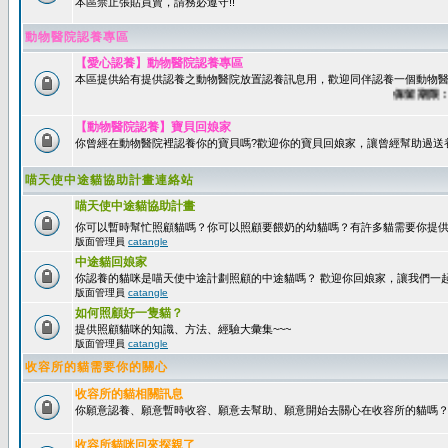
本區禁止張貼買賣，請務必遵守!!
動物醫院認養專區
【愛心認養】動物醫院認養專區
本區提供給有提供認養之動物醫院放置認養訊息用，歡迎同伴認養一個動物醫
保留期限：60
【動物醫院認養】寶貝回娘家
你曾經在動物醫院裡認養你的寶貝嗎?歡迎你的寶貝回娘家，讓曾經幫助過送
喵天使中途貓協助計畫連絡站
喵天使中途貓協助計畫
你可以暫時幫忙照顧貓嗎？你可以照顧要餵奶的幼貓嗎？有許多貓需要你提
版面管理員
catangle
中途貓回娘家
你認養的貓咪是喵天使中途計劃照顧的中途貓嗎？ 歡迎你回娘家，讓我們一
版面管理員
catangle
如何照顧好一隻貓？
提供照顧貓咪的知識、方法、經驗大彙集~~~
版面管理員
catangle
收容所的貓需要你的關心
收容所的貓相關訊息
你願意認養、願意暫時收容、願意去幫助、願意開始去關心在收容所的貓嗎
收容所貓咪回來探親了