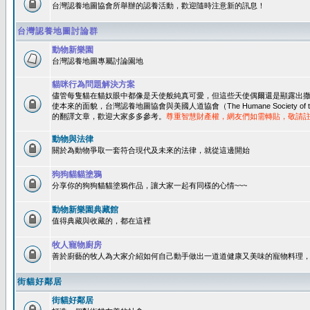
台灣認養地圖協會所舉辦的認養活動，歡迎隨時注意新的訊息！
台灣認養地圖討論群
動物新樂園
台灣認養地圖專屬討論園地
貓咪行為問題解決方案
儘管每隻貓在貓奴眼中都像是天使般純真可愛，但這些天使偶爾還是顯露出
使本來的面貌，台灣認養地圖協會與美國人道協會（The Humane Society of 
的翻譯文章，歡迎大家多多參考。
尊重智慧財產權，網友們如需轉貼，敬請
動物與法律
關於為動物爭取一套符合現代及未來的法律，就從這邊開始
狗狗貓貓塗鴉
分享你的狗狗貓貓塗鴉作品，讓大家一起有同樣的心情~~~
動物新樂園典藏館
值得典藏與收藏的，都在這裡
牧人寵物廚房
善於廚藝的牧人為大家介紹如何自己動手做出一道道健康又美味的寵物料理
街貓好鄰居
街貓好鄰居