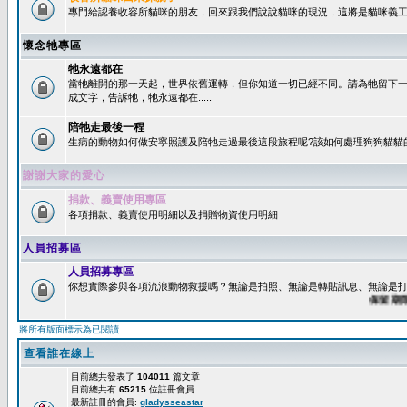
專門給認養收容所貓咪的朋友，回來跟我們說說貓咪的現況，這將是貓咪義工
懷念牠專區
牠永遠都在
當牠離開的那一天起，世界依舊運轉，但你知道一切已經不同。請為牠留下
成文字，告訴牠，牠永遠都在.....
陪牠走最後一程
生病的動物如何做安寧照護及陪牠走過最後這段旅程呢?該如何處理狗狗貓貓
謝謝大家的愛心
捐款、義賣使用專區
各項捐款、義賣使用明細以及捐贈物資使用明細
人員招募區
人員招募專區
你想實際參與各項流浪動物救援嗎？無論是拍照、無論是轉貼訊息、無論是打字
保留期限：6
將所有版面標示為已閱讀
查看誰在線上
目前總共發表了
104011
篇文章
目前總共有
65215
位註冊會員
最新註冊的會員:
gladysseastar