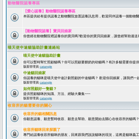
動物醫院認養專區
【愛心認養】動物醫院認養專區
本區提供給有提供認養之動物醫院放置認養訊息用，歡迎同伴認養一個動物醫
【動物醫院認養】寶貝回娘家
你曾經在動物醫院裡認養你的寶貝嗎?歡迎你的寶貝回娘家，讓曾經幫助過送
喵天使中途貓協助計畫連絡站
喵天使中途貓協助計畫
你可以暫時幫忙照顧貓嗎？你可以照顧要餵奶的幼貓嗎？有許多貓需要你提
版面管理員
catangle
中途貓回娘家
你認養的貓咪是喵天使中途計劃照顧的中途貓嗎？ 歡迎你回娘家，讓我們一
版面管理員
catangle
如何照顧好一隻貓？
提供照顧貓咪的知識、方法、經驗大彙集~~~
版面管理員
catangle
收容所的貓需要你的關心
收容所的貓相關訊息
你願意認養、願意暫時收容、願意去幫助、願意開始去關心在收容所的貓嗎
收容所貓咪回來探親了
專門給認養收容所貓咪的朋友，回來跟我們說說貓咪的現況，這將是貓咪義工