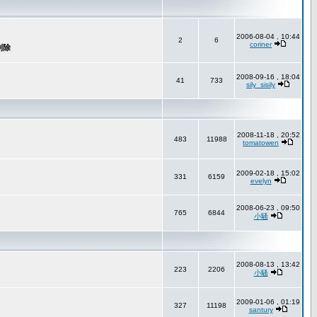
2006-08-04 , 10:44
2
6
coriner
2008-09-16 , 18:04
41
733
sily_sisily
2008-11-18 , 20:52
483
11988
tomatowen
2009-02-18 , 15:02
331
6159
evelyn
2008-06-23 , 09:50
765
6844
小騷
2008-08-13 , 13:42
223
2206
小騷
2009-01-06 , 01:19
327
11198
santury