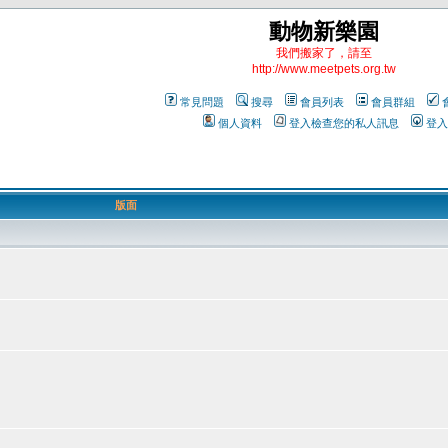
動物新樂園
我們搬家了，請至
http://www.meetpets.org.tw
常見問題
搜尋
會員列表
會員群組
個人資料
登入檢查您的私人訊息
登入
版面