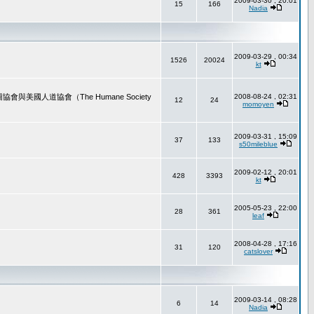
2009-03-30 , 20:01
15
166
Nadia
2009-03-29 , 00:34
1526
20024
kt
道協會（The Humane Society
2008-08-24 , 02:31
12
24
momoyen
2009-03-31 , 15:09
37
133
s50mileblue
2009-02-12 , 20:01
428
3393
kt
2005-05-23 , 22:00
28
361
leaf
2008-04-28 , 17:16
31
120
catslover
2009-03-14 , 08:28
6
14
Nadia