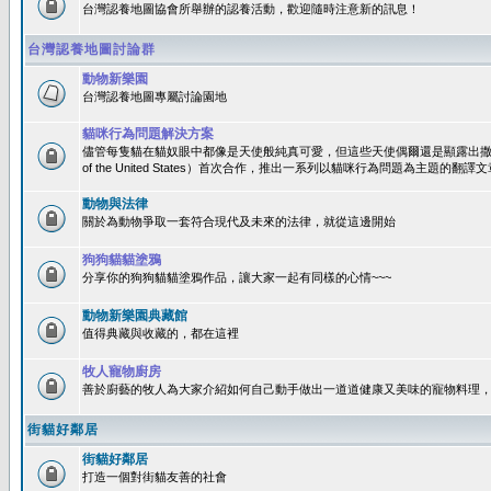
台灣認養地圖協會所舉辦的認養活動，歡迎隨時注意新的訊息！
台灣認養地圖討論群
動物新樂園
台灣認養地圖專屬討論園地
貓咪行為問題解決方案
儘管每隻貓在貓奴眼中都像是天使般純真可愛，但這些天使偶爾還是顯露出撒旦性格
of the United States）首次合作，推出一系列以貓咪行為問題為主題的
動物與法律
關於為動物爭取一套符合現代及未來的法律，就從這邊開始
狗狗貓貓塗鴉
分享你的狗狗貓貓塗鴉作品，讓大家一起有同樣的心情~~~
動物新樂園典藏館
值得典藏與收藏的，都在這裡
牧人寵物廚房
善於廚藝的牧人為大家介紹如何自己動手做出一道道健康又美味的寵物料理
街貓好鄰居
街貓好鄰居
打造一個對街貓友善的社會