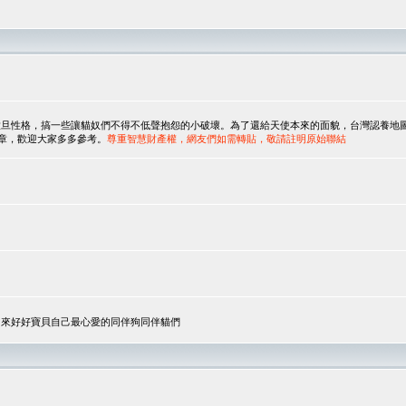
，搞一些讓貓奴們不得不低聲抱怨的小破壞。為了還給天使本來的面貌，台灣認養地圖協會與美國人
翻譯文章，歡迎大家多多參考。
尊重智慧財產權，網友們如需轉貼，敬請註明原始聯結
，來好好寶貝自己最心愛的同伴狗同伴貓們