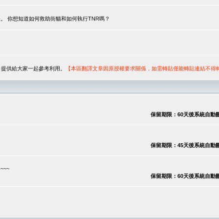
。 你想知道如何救助街貓和如何執行TNR嗎？
序，提供給大家一起參考利用。
【本區翻譯文章因原授權要求關係，如需轉貼僅能轉貼連結不得
保留期限：60天後系統自動刪除
保留期限：45天後系統自動刪除
~~
保留期限：60天後系統自動刪除