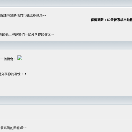
院隨時幫助他們刊登認養訊息~~
保留期限：60天後系統自動刪除
養的義工和獸醫們一起分享你的喜悅~~
供一個機會！
起分享你的喜悅！！
？
最高興的回報喔~~