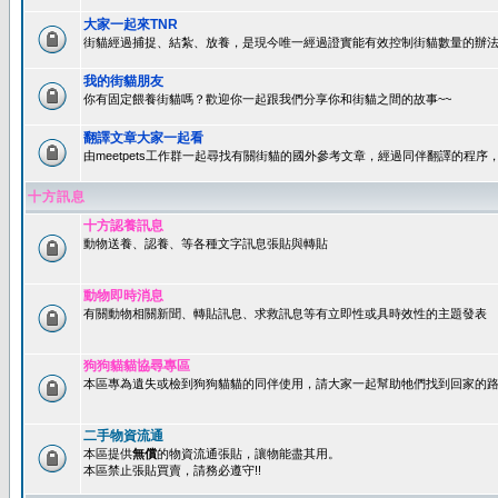
大家一起來TNR
街貓經過捕捉、結紮、放養，是現今唯一經過證實能有效控制街貓數量的辦法
我的街貓朋友
你有固定餵養街貓嗎？歡迎你一起跟我們分享你和街貓之間的故事~~
翻譯文章大家一起看
由meetpets工作群一起尋找有關街貓的國外參考文章，經過同伴翻譯的程
十方訊息
十方認養訊息
動物送養、認養、等各種文字訊息張貼與轉貼
動物即時消息
有關動物相關新聞、轉貼訊息、求救訊息等有立即性或具時效性的主題發表
狗狗貓貓協尋專區
本區專為遺失或檢到狗狗貓貓的同伴使用，請大家一起幫助牠們找到回家的路~
二手物資流通
本區提供
無償
的物資流通張貼，讓物能盡其用。
本區禁止張貼買賣，請務必遵守!!