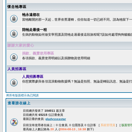
懷念牠專區
牠永遠都在
當牠離開的那一天起，世界依舊運轉，但你知道一切已經不同。請為牠留下一個
陪牠走最後一程
生病的動物如何做安寧照護及陪牠走過最後這段旅程呢?該如何處理狗狗貓貓
謝謝大家的愛心
捐款、義賣使用專區
各項捐款、義賣使用明細以及捐贈物資使用明細
人員招募區
人員招募專區
你想實際參與各項流浪動物救援嗎？無論是拍照、無論是轉貼訊息、無論是打字
將所有版面標示為已閱讀
查看誰在線上
目前總共發表了
104011
篇文章
目前總共有
65215
位註冊會員
最新註冊的會員:
gladysseastar
目前沒有使用者在線上 :: 0 位會員, 0 位隱形及 0 位訪客 [
系統管理員
] [
版面管
最高線上人數記錄為
20
人 (
2004-08-13 , 16:38
創下)