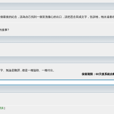
最後的紀念，請為自己找到一個宣洩傷心的出口，請把思念寫成文字，告訴牠，牠永遠都在...
的後事?
、無論是翻譯...都是一種協助、一種付出。
保留期限：60天後系統自動刪除
理員
]