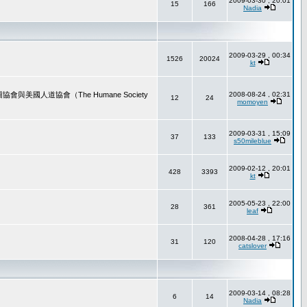
2009-03-30 , 20:01
15
166
Nadia
2009-03-29 , 00:34
1526
20024
kt
道協會（The Humane Society
2008-08-24 , 02:31
12
24
momoyen
2009-03-31 , 15:09
37
133
s50mileblue
2009-02-12 , 20:01
428
3393
kt
2005-05-23 , 22:00
28
361
leaf
2008-04-28 , 17:16
31
120
catslover
2009-03-14 , 08:28
6
14
Nadia