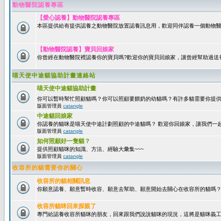
動物醫院認養專區
【愛心認養】動物醫院認養專區
本區提供給有提供認養之動物醫院放置認養訊息用，歡迎同伴認養一個動物醫
【動物醫院認養】寶貝回娘家
你曾經在動物醫院裡認養你的寶貝嗎?歡迎你的寶貝回娘家，讓曾經幫助過送
喵天使中途貓協助計畫連絡站
喵天使中途貓協助計畫
你可以暫時幫忙照顧貓嗎？你可以照顧要餵奶的幼貓嗎？有許多貓需要你提
版面管理員
catangle
中途貓回娘家
你認養的貓咪是喵天使中途計劃照顧的中途貓嗎？ 歡迎你回娘家，讓我們一
版面管理員
catangle
如何照顧好一隻貓？
提供照顧貓咪的知識、方法、經驗大彙集~~~
版面管理員
catangle
收容所的貓需要你的關心
收容所的貓相關訊息
你願意認養、願意暫時收容、願意去幫助、願意開始去關心在收容所的貓嗎
收容所貓咪回來探親了
專門給認養收容所貓咪的朋友，回來跟我們說說貓咪的現況，這將是貓咪義工