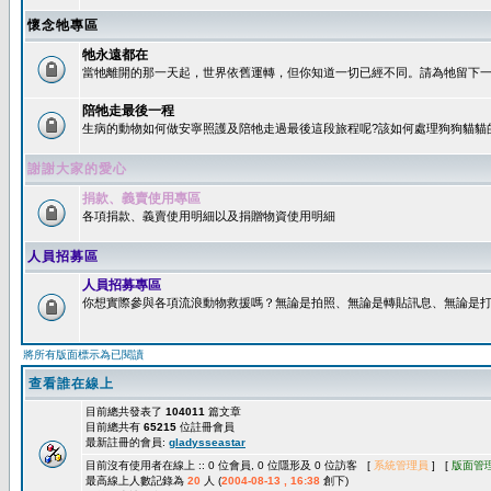
懷念牠專區
牠永遠都在
當牠離開的那一天起，世界依舊運轉，但你知道一切已經不同。請為牠留下一個
陪牠走最後一程
生病的動物如何做安寧照護及陪牠走過最後這段旅程呢?該如何處理狗狗貓貓
謝謝大家的愛心
捐款、義賣使用專區
各項捐款、義賣使用明細以及捐贈物資使用明細
人員招募區
人員招募專區
你想實際參與各項流浪動物救援嗎？無論是拍照、無論是轉貼訊息、無論是打字
將所有版面標示為已閱讀
查看誰在線上
目前總共發表了
104011
篇文章
目前總共有
65215
位註冊會員
最新註冊的會員:
gladysseastar
目前沒有使用者在線上 :: 0 位會員, 0 位隱形及 0 位訪客 [
系統管理員
] [
版面管
最高線上人數記錄為
20
人 (
2004-08-13 , 16:38
創下)