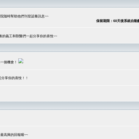
院隨時幫助他們刊登認養訊息~~
保留期限：60天後系統自動刪除
養的義工和獸醫們一起分享你的喜悅~~
供一個機會！
起分享你的喜悅！！
？
最高興的回報喔~~