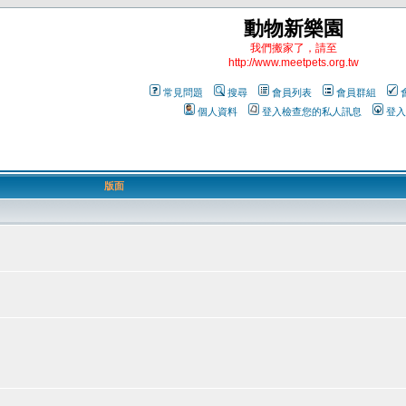
動物新樂園
我們搬家了，請至
http://www.meetpets.org.tw
常見問題
搜尋
會員列表
會員群組
個人資料
登入檢查您的私人訊息
登入
版面