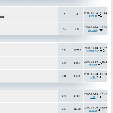
2006-08-04 , 10:44
2
6
coriner
2008-09-16 , 18:04
41
733
sily_sisily
2008-11-18 , 20:52
483
11988
tomatowen
2009-02-18 , 15:02
331
6159
evelyn
2008-06-23 , 09:50
765
6844
小騷
2008-08-13 , 13:42
223
2206
小騷
2009-01-06 , 01:19
327
11198
santury