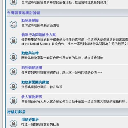
台灣認養地圖協會所舉辦的認養活動，歡迎隨時注意新的訊息！
台灣認養地圖討論群
動物新樂園
台灣認養地圖專屬討論園地
貓咪行為問題解決方案
儘管每隻貓在貓奴眼中都像是天使般純真可愛，但這些天使偶爾還是顯露出撒旦性格
of the United States）首次合作，推出一系列以貓咪行為問題為主題的
動物與法律
關於為動物爭取一套符合現代及未來的法律，就從這邊開始
狗狗貓貓塗鴉
分享你的狗狗貓貓塗鴉作品，讓大家一起有同樣的心情~~~
動物新樂園典藏館
值得典藏與收藏的，都在這裡
牧人寵物廚房
善於廚藝的牧人為大家介紹如何自己動手做出一道道健康又美味的寵物料理
街貓好鄰居
街貓好鄰居
打造一個對街貓友善的社會