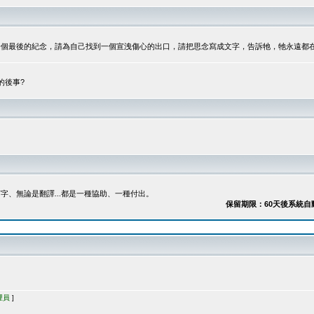
最後的紀念，請為自己找到一個宣洩傷心的出口，請把思念寫成文字，告訴牠，牠永遠都在...
的後事?
、無論是翻譯...都是一種協助、一種付出。
保留期限：60天後系統自動刪除
理員
]