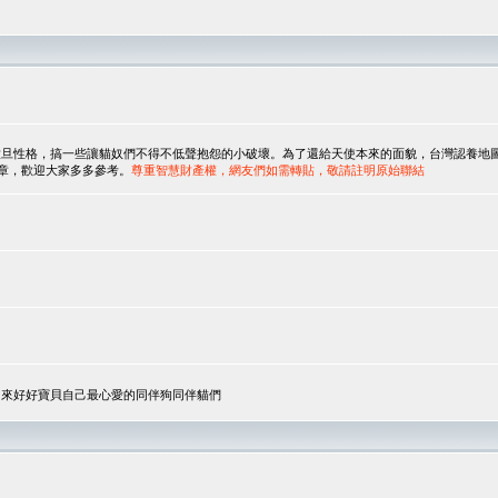
，搞一些讓貓奴們不得不低聲抱怨的小破壞。為了還給天使本來的面貌，台灣認養地圖協會與美國人
翻譯文章，歡迎大家多多參考。
尊重智慧財產權，網友們如需轉貼，敬請註明原始聯結
，來好好寶貝自己最心愛的同伴狗同伴貓們