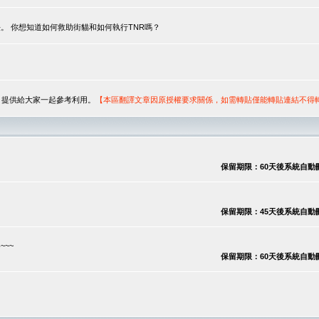
。 你想知道如何救助街貓和如何執行TNR嗎？
序，提供給大家一起參考利用。
【本區翻譯文章因原授權要求關係，如需轉貼僅能轉貼連結不得
保留期限：60天後系統自動刪除
保留期限：45天後系統自動刪除
~~
保留期限：60天後系統自動刪除