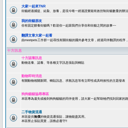
大家一起來TNR
街貓經過捕捉、結紮、放養，是現今唯一經過證實能有效控制街貓數量的辦法
我的街貓朋友
你有固定餵養街貓嗎？歡迎你一起跟我們分享你和街貓之間的故事~~
翻譯文章大家一起看
由meetpets工作群一起尋找有關街貓的國外參考文章，經過同伴翻譯的程
十方訊息
十方認養訊息
動物送養、認養、等各種文字訊息張貼與轉貼
動物即時消息
有關動物相關新聞、轉貼訊息、求救訊息等有立即性或具時效性的主題發表
狗狗貓貓協尋專區
本區專為遺失或檢到狗狗貓貓的同伴使用，請大家一起幫助牠們找到回家的路~
二手物資流通
本區提供
無償
的物資流通張貼，讓物能盡其用。
本區禁止張貼買賣，請務必遵守!!