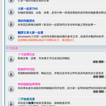
打造一個對街貓友善的社會
大家一起來TNR
街貓經過捕捉、結紮、放養，是現今唯一經過證實能有效控制街貓數量的辦法
我的街貓朋友
你有固定餵養街貓嗎？歡迎你一起跟我們分享你和街貓之間的故事~~
翻譯文章大家一起看
由meetpets工作群一起尋找有關街貓的國外參考文章，經過同伴翻譯的程
如需轉貼僅能轉貼連結不得轉貼全文，敬請配合】
十方訊息
十方認養訊息
動物送養、認養、等各種文字訊息張貼與轉貼
保留期限：60
動物即時消息
有關動物相關新聞、轉貼訊息、求救訊息等有立即性或具時效性的主題發表
保留期限：45
狗狗貓貓協尋專區
本區專為遺失或檢到狗狗貓貓的同伴使用，請大家一起幫助牠們找到回家的路~
保留期限：60
二手物資流通
本區提供
無償
的物資流通張貼，讓物能盡其用。