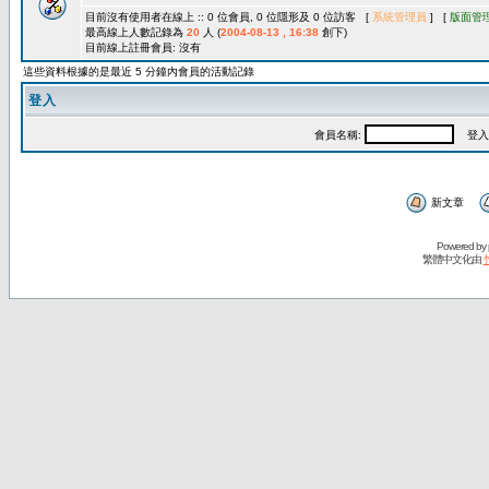
目前沒有使用者在線上 :: 0 位會員, 0 位隱形及 0 位訪客 [
系統管理員
] [
版面管
最高線上人數記錄為
20
人 (
2004-08-13 , 16:38
創下)
目前線上註冊會員: 沒有
這些資料根據的是最近 5 分鐘內會員的活動記錄
登入
會員名稱:
登入
新文章
Powered by
繁體中文化由