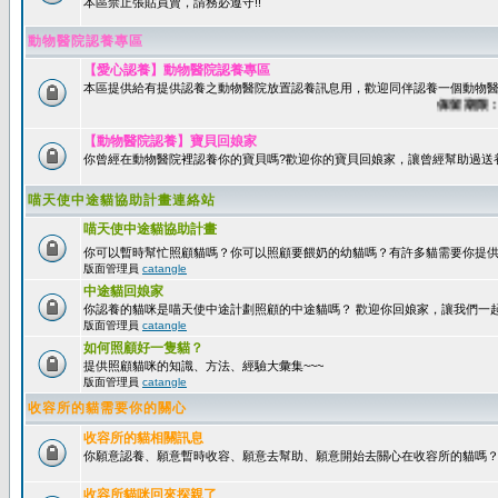
本區禁止張貼買賣，請務必遵守!!
動物醫院認養專區
【愛心認養】動物醫院認養專區
本區提供給有提供認養之動物醫院放置認養訊息用，歡迎同伴認養一個動物醫
保留期限：60
【動物醫院認養】寶貝回娘家
你曾經在動物醫院裡認養你的寶貝嗎?歡迎你的寶貝回娘家，讓曾經幫助過送
喵天使中途貓協助計畫連絡站
喵天使中途貓協助計畫
你可以暫時幫忙照顧貓嗎？你可以照顧要餵奶的幼貓嗎？有許多貓需要你提
版面管理員
catangle
中途貓回娘家
你認養的貓咪是喵天使中途計劃照顧的中途貓嗎？ 歡迎你回娘家，讓我們一
版面管理員
catangle
如何照顧好一隻貓？
提供照顧貓咪的知識、方法、經驗大彙集~~~
版面管理員
catangle
收容所的貓需要你的關心
收容所的貓相關訊息
你願意認養、願意暫時收容、願意去幫助、願意開始去關心在收容所的貓嗎
收容所貓咪回來探親了