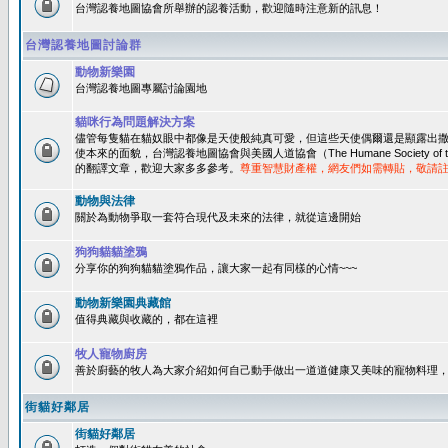
台灣認養地圖協會所舉辦的認養活動，歡迎隨時注意新的訊息！
台灣認養地圖討論群
動物新樂園
台灣認養地圖專屬討論園地
貓咪行為問題解決方案
儘管每隻貓在貓奴眼中都像是天使般純真可愛，但這些天使偶爾還是顯露出
使本來的面貌，台灣認養地圖協會與美國人道協會（The Humane Society of 
的翻譯文章，歡迎大家多多參考。
尊重智慧財產權，網友們如需轉貼，敬請
動物與法律
關於為動物爭取一套符合現代及未來的法律，就從這邊開始
狗狗貓貓塗鴉
分享你的狗狗貓貓塗鴉作品，讓大家一起有同樣的心情~~~
動物新樂園典藏館
值得典藏與收藏的，都在這裡
牧人寵物廚房
善於廚藝的牧人為大家介紹如何自己動手做出一道道健康又美味的寵物料理
街貓好鄰居
街貓好鄰居