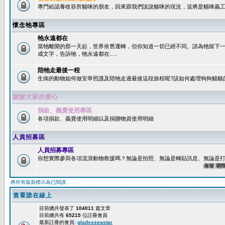
專門給認養收容所貓咪的朋友，回來跟我們說說貓咪的現況，這將是貓咪義工
懷念牠專區
牠永遠都在
當牠離開的那一天起，世界依舊運轉，但你知道一切已經不同。請為牠留下
成文字，告訴牠，牠永遠都在.....
陪牠走最後一程
生病的動物如何做安寧照護及陪牠走過最後這段旅程呢?該如何處理狗狗貓貓
謝謝大家的愛心
捐款、義賣使用專區
各項捐款、義賣使用明細以及捐贈物資使用明細
人員招募區
人員招募專區
你想實際參與各項流浪動物救援嗎？無論是拍照、無論是轉貼訊息、無論是打字
保留期限：6
將所有版面標示為已閱讀
查看誰在線上
目前總共發表了
104011
篇文章
目前總共有
65215
位註冊會員
最新註冊的會員:
gladysseastar