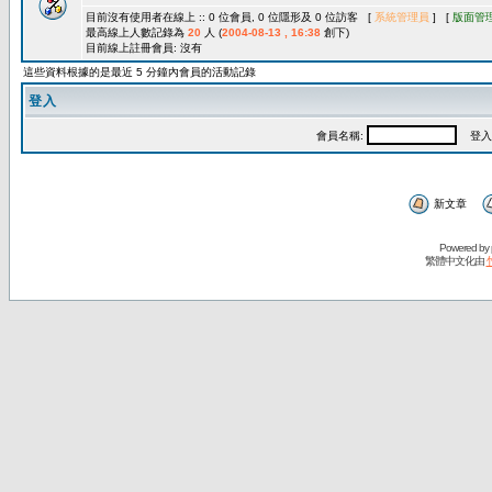
目前沒有使用者在線上 :: 0 位會員, 0 位隱形及 0 位訪客 [
系統管理員
] [
版面管
最高線上人數記錄為
20
人 (
2004-08-13 , 16:38
創下)
目前線上註冊會員: 沒有
這些資料根據的是最近 5 分鐘內會員的活動記錄
登入
會員名稱:
登入
新文章
Powered by
繁體中文化由