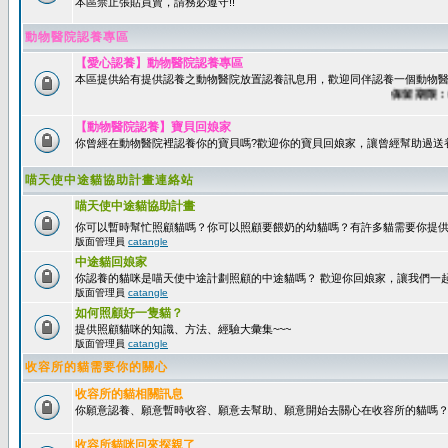
本區禁止張貼買賣，請務必遵守!!
動物醫院認養專區
【愛心認養】動物醫院認養專區
本區提供給有提供認養之動物醫院放置認養訊息用，歡迎同伴認養一個動物醫
保留期限：60天
【動物醫院認養】寶貝回娘家
你曾經在動物醫院裡認養你的寶貝嗎?歡迎你的寶貝回娘家，讓曾經幫助過送
喵天使中途貓協助計畫連絡站
喵天使中途貓協助計畫
你可以暫時幫忙照顧貓嗎？你可以照顧要餵奶的幼貓嗎？有許多貓需要你提
版面管理員
catangle
中途貓回娘家
你認養的貓咪是喵天使中途計劃照顧的中途貓嗎？ 歡迎你回娘家，讓我們一
版面管理員
catangle
如何照顧好一隻貓？
提供照顧貓咪的知識、方法、經驗大彙集~~~
版面管理員
catangle
收容所的貓需要你的關心
收容所的貓相關訊息
你願意認養、願意暫時收容、願意去幫助、願意開始去關心在收容所的貓嗎
收容所貓咪回來探親了