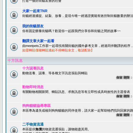
打造一個對街貓友善的社會
大家一起來TNR
街貓經過捕捉、結紮、放養，是現今唯一經過證實能有效控制街貓數量的辦法
我的街貓朋友
你有固定餵養街貓嗎？歡迎你一起跟我們分享你和街貓之間的故事~~
翻譯文章大家一起看
由meetpets工作群一起尋找有關街貓的國外參考文章，經過同伴翻譯的程
如需轉貼僅能轉貼連結不得轉貼全文，敬請配合】
十方訊息
十方認養訊息
動物送養、認養、等各種文字訊息張貼與轉貼
保留期限：60天
動物即時消息
有關動物相關新聞、轉貼訊息、求救訊息等有立即性或具時效性的主題發表
保留期限：45天
狗狗貓貓協尋專區
本區專為遺失或檢到狗狗貓貓的同伴使用，請大家一起幫助牠們找到回家的路~
保留期限：60天
二手物資流通
本區提供
無償
的物資流通張貼，讓物能盡其用。