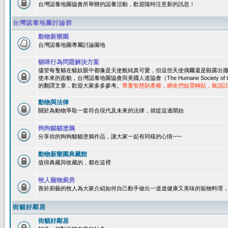
台灣認養地圖協會所舉辦的認養活動，歡迎隨時注意新的訊息！
台灣認養地圖討論群
動物新樂園
台灣認養地圖專屬討論園地
貓咪行為問題解決方案
儘管每隻貓在貓奴眼中都像是天使般純真可愛，但這些天使偶爾還是顯露出
使本來的面貌，台灣認養地圖協會與美國人道協會（The Humane Society of 
的翻譯文章，歡迎大家多多參考。
尊重智慧財產權，網友們如需轉貼，敬請
動物與法律
關於為動物爭取一套符合現代及未來的法律，就從這邊開始
狗狗貓貓塗鴉
分享你的狗狗貓貓塗鴉作品，讓大家一起有同樣的心情~~~
動物新樂園典藏館
值得典藏與收藏的，都在這裡
牧人寵物廚房
善於廚藝的牧人為大家介紹如何自己動手做出一道道健康又美味的寵物料理
街貓好鄰居
街貓好鄰居