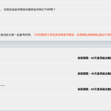
。 你想知道如何救助街貓和如何執行TNR嗎？
序，提供給大家一起參考利用。
【本區翻譯文章因原授權要求關係，如需轉貼僅能轉貼連結不得
保留期限：60天後系統自動刪除
保留期限：45天後系統自動刪除
~~
保留期限：60天後系統自動刪除