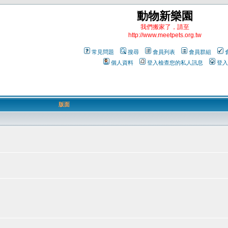
動物新樂園
我們搬家了，請至
http://www.meetpets.org.tw
常見問題
搜尋
會員列表
會員群組
個人資料
登入檢查您的私人訊息
登入
版面