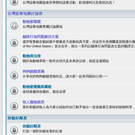
台灣認養地圖協會所舉辦的認養活動，歡迎隨時注意新的訊息！
台灣認養地圖討論群
動物新樂園
台灣認養地圖專屬討論園地
貓咪行為問題解決方案
儘管每隻貓在貓奴眼中都像是天使般純真可愛，但這些天使偶爾還是顯露出撒旦性格
of the United States）首次合作，推出一系列以貓咪行為問題為主題的
動物與法律
關於為動物爭取一套符合現代及未來的法律，就從這邊開始
狗狗貓貓塗鴉
分享你的狗狗貓貓塗鴉作品，讓大家一起有同樣的心情~~~
動物新樂園典藏館
值得典藏與收藏的，都在這裡
牧人寵物廚房
善於廚藝的牧人為大家介紹如何自己動手做出一道道健康又美味的寵物料理
街貓好鄰居
街貓好鄰居
打造一個對街貓友善的社會