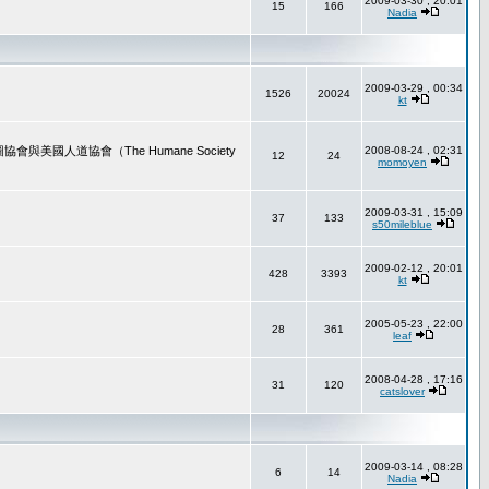
2009-03-30 , 20:01
15
166
Nadia
2009-03-29 , 00:34
1526
20024
kt
道協會（The Humane Society
2008-08-24 , 02:31
12
24
momoyen
2009-03-31 , 15:09
37
133
s50mileblue
2009-02-12 , 20:01
428
3393
kt
2005-05-23 , 22:00
28
361
leaf
2008-04-28 , 17:16
31
120
catslover
2009-03-14 , 08:28
6
14
Nadia