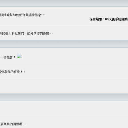
院隨時幫助他們刊登認養訊息~~
保留期限：60天後系統自動刪除
養的義工和獸醫們一起分享你的喜悅~~
供一個機會！
起分享你的喜悅！！
？
最高興的回報喔~~