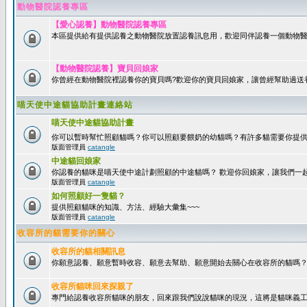
動物醫院認養專區
【愛心認養】動物醫院認養專區
本區提供給有提供認養之動物醫院放置認養訊息用，歡迎同伴認養一個動物醫
【動物醫院認養】寶貝回娘家
你曾經在動物醫院裡認養你的寶貝嗎?歡迎你的寶貝回娘家，讓曾經幫助過送
喵天使中途貓協助計畫連絡站
喵天使中途貓協助計畫
你可以暫時幫忙照顧貓嗎？你可以照顧要餵奶的幼貓嗎？有許多貓需要你提
版面管理員
catangle
中途貓回娘家
你認養的貓咪是喵天使中途計劃照顧的中途貓嗎？ 歡迎你回娘家，讓我們一
版面管理員
catangle
如何照顧好一隻貓？
提供照顧貓咪的知識、方法、經驗大彙集~~~
版面管理員
catangle
收容所的貓需要你的關心
收容所的貓相關訊息
你願意認養、願意暫時收容、願意去幫助、願意開始去關心在收容所的貓嗎
收容所貓咪回來探親了
專門給認養收容所貓咪的朋友，回來跟我們說說貓咪的現況，這將是貓咪義工