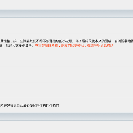
，搞一些讓貓奴們不得不低聲抱怨的小破壞。為了還給天使本來的面貌，台灣認養地圖協會與美國人
翻譯文章，歡迎大家多多參考。
尊重智慧財產權，網友們如需轉貼，敬請註明原始聯結
，來好好寶貝自己最心愛的同伴狗同伴貓們