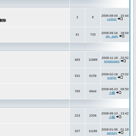
2006-08-04 , 10:44
2
6
coriner
2008-09-16 , 18:04
41
733
sily_sisily
2008-11-18 , 20:52
483
11988
tomatowen
2009-02-18 , 15:02
331
6159
evelyn
2008-06-23 , 09:50
765
6844
小騷
2008-08-13 , 13:42
223
2206
小騷
2009-01-06 , 01:19
327
11198
santury