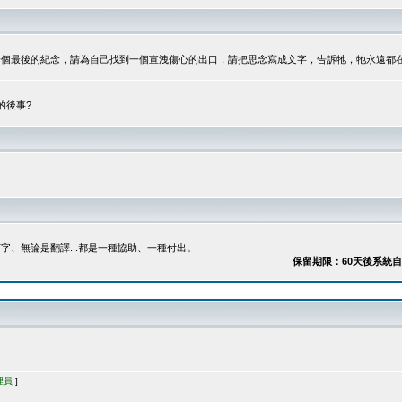
最後的紀念，請為自己找到一個宣洩傷心的出口，請把思念寫成文字，告訴牠，牠永遠都在...
的後事?
、無論是翻譯...都是一種協助、一種付出。
保留期限：60天後系統自動刪除
理員
]