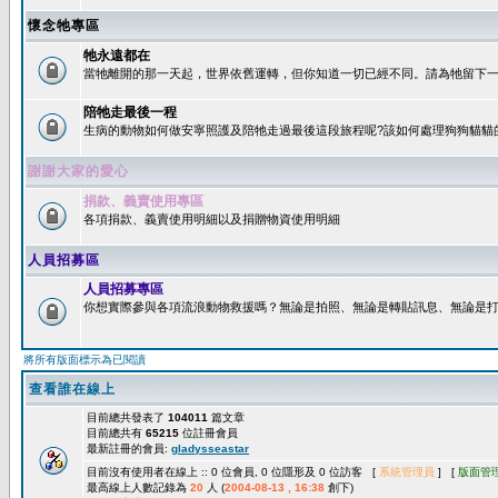
懷念牠專區
牠永遠都在
當牠離開的那一天起，世界依舊運轉，但你知道一切已經不同。請為牠留下一個
陪牠走最後一程
生病的動物如何做安寧照護及陪牠走過最後這段旅程呢?該如何處理狗狗貓貓
謝謝大家的愛心
捐款、義賣使用專區
各項捐款、義賣使用明細以及捐贈物資使用明細
人員招募區
人員招募專區
你想實際參與各項流浪動物救援嗎？無論是拍照、無論是轉貼訊息、無論是打字
將所有版面標示為已閱讀
查看誰在線上
目前總共發表了
104011
篇文章
目前總共有
65215
位註冊會員
最新註冊的會員:
gladysseastar
目前沒有使用者在線上 :: 0 位會員, 0 位隱形及 0 位訪客 [
系統管理員
] [
版面管
最高線上人數記錄為
20
人 (
2004-08-13 , 16:38
創下)