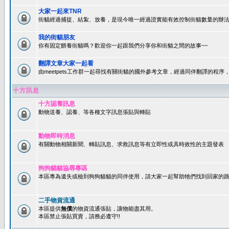
大家一起來TNR
街貓經過捕捉、結紮、放養，是現今唯一經過證實能有效控制街貓數量的辦法
我的街貓朋友
你有固定餵養街貓嗎？歡迎你一起跟我們分享你和街貓之間的故事~~
翻譯文章大家一起看
由meetpets工作群一起尋找有關街貓的國外參考文章，經過同伴翻譯的程
十方訊息
十方認養訊息
動物送養、認養、等各種文字訊息張貼與轉貼
動物即時消息
有關動物相關新聞、轉貼訊息、求救訊息等有立即性或具時效性的主題發表
狗狗貓貓協尋專區
本區專為遺失或檢到狗狗貓貓的同伴使用，請大家一起幫助牠們找到回家的路~
二手物資流通
本區提供
無償
的物資流通張貼，讓物能盡其用。
本區禁止張貼買賣，請務必遵守!!