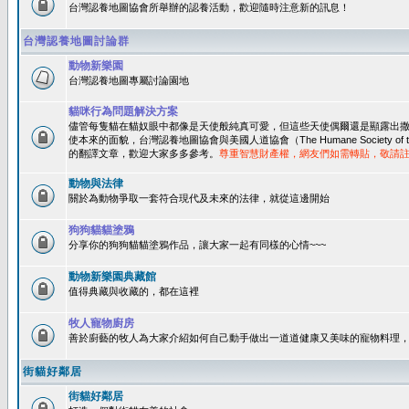
台灣認養地圖協會所舉辦的認養活動，歡迎隨時注意新的訊息！
台灣認養地圖討論群
動物新樂園
台灣認養地圖專屬討論園地
貓咪行為問題解決方案
儘管每隻貓在貓奴眼中都像是天使般純真可愛，但這些天使偶爾還是顯露出
使本來的面貌，台灣認養地圖協會與美國人道協會（The Humane Society of 
的翻譯文章，歡迎大家多多參考。
尊重智慧財產權，網友們如需轉貼，敬請
動物與法律
關於為動物爭取一套符合現代及未來的法律，就從這邊開始
狗狗貓貓塗鴉
分享你的狗狗貓貓塗鴉作品，讓大家一起有同樣的心情~~~
動物新樂園典藏館
值得典藏與收藏的，都在這裡
牧人寵物廚房
善於廚藝的牧人為大家介紹如何自己動手做出一道道健康又美味的寵物料理
街貓好鄰居
街貓好鄰居