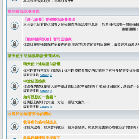
本區禁止張貼買賣，請務必遵守!!
動物醫院認養專區
【愛心認養】動物醫院認養專區
本區提供給有提供認養之動物醫院放置認養訊息用，歡迎同伴認養一個動物醫
保留期限：60
【動物醫院認養】寶貝回娘家
你曾經在動物醫院裡認養你的寶貝嗎?歡迎你的寶貝回娘家，讓曾經幫助過送
喵天使中途貓協助計畫連絡站
喵天使中途貓協助計畫
你可以暫時幫忙照顧貓嗎？你可以照顧要餵奶的幼貓嗎？有許多貓需要你提
版面管理員
catangle
中途貓回娘家
你認養的貓咪是喵天使中途計劃照顧的中途貓嗎？ 歡迎你回娘家，讓我們一
版面管理員
catangle
如何照顧好一隻貓？
提供照顧貓咪的知識、方法、經驗大彙集~~~
版面管理員
catangle
收容所的貓需要你的關心
收容所的貓相關訊息
你願意認養、願意暫時收容、願意去幫助、願意開始去關心在收容所的貓嗎
收容所貓咪回來探親了