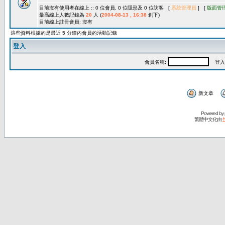
目前沒有使用者在線上 :: 0 位會員, 0 位隱形及 0 位訪客 [
系統管理員
] [
版面管
最高線上人數記錄為
20
人 (
2004-08-13 , 16:38
創下)
目前線上註冊會員: 沒有
這些資料根據的是最近 5 分鐘內會員的活動記錄
登入
會員名稱:
登入
新文章
Powered by
繁體中文化由