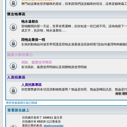
專門給認養收容所貓咪的朋友，回來跟我們說說貓咪的現況，這將是貓咪義工
懷念牠專區
牠永遠都在
當牠離開的那一天起，世界依舊運轉，但你知道一切已經不同。請為牠留下
成文字，告訴牠，牠永遠都在.....
陪牠走最後一程
生病的動物如何做安寧照護及陪牠走過最後這段旅程呢?該如何處理狗狗貓貓
謝謝大家的愛心
捐款、義賣使用專區
各項捐款、義賣使用明細以及捐贈物資使用明細
人員招募區
人員招募專區
你想實際參與各項流浪動物救援嗎？無論是拍照、無論是轉貼訊息、無論是打字
保留期限：6
將所有版面標示為已閱讀
查看誰在線上
目前總共發表了
104011
篇文章
目前總共有
65215
位註冊會員
最新註冊的會員:
gladysseastar