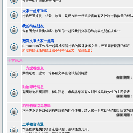
打造一個對街貓友善的社會
大家一起來TNR
街貓經過捕捉、結紮、放養，是現今唯一經過證實能有效控制街貓數量的辦法
我的街貓朋友
你有固定餵養街貓嗎？歡迎你一起跟我們分享你和街貓之間的故事~~
翻譯文章大家一起看
由meetpets工作群一起尋找有關街貓的國外參考文章，經過同伴翻譯的程
如需轉貼僅能轉貼連結不得轉貼全文，敬請配合】
十方訊息
十方認養訊息
動物送養、認養、等各種文字訊息張貼與轉貼
保留期限：60
動物即時消息
有關動物相關新聞、轉貼訊息、求救訊息等有立即性或具時效性的主題發表
保留期限：45
狗狗貓貓協尋專區
本區專為遺失或檢到狗狗貓貓的同伴使用，請大家一起幫助牠們找到回家的路~
保留期限：60
二手物資流通
本區提供
無償
的物資流通張貼，讓物能盡其用。