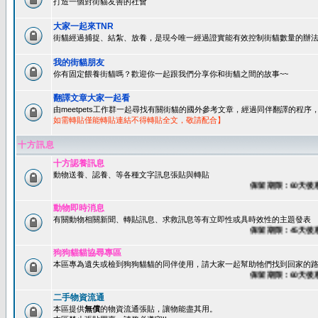
打造一個對街貓友善的社會
大家一起來TNR
街貓經過捕捉、結紮、放養，是現今唯一經過證實能有效控制街貓數量的辦法
我的街貓朋友
你有固定餵養街貓嗎？歡迎你一起跟我們分享你和街貓之間的故事~~
翻譯文章大家一起看
由meetpets工作群一起尋找有關街貓的國外參考文章，經過同伴翻譯的程
如需轉貼僅能轉貼連結不得轉貼全文，敬請配合】
十方訊息
十方認養訊息
動物送養、認養、等各種文字訊息張貼與轉貼
保留期限：60天後系統
動物即時消息
有關動物相關新聞、轉貼訊息、求救訊息等有立即性或具時效性的主題發表
保留期限：45天後系統
狗狗貓貓協尋專區
本區專為遺失或檢到狗狗貓貓的同伴使用，請大家一起幫助牠們找到回家的路~
保留期限：60天後系統
二手物資流通
本區提供
無償
的物資流通張貼，讓物能盡其用。