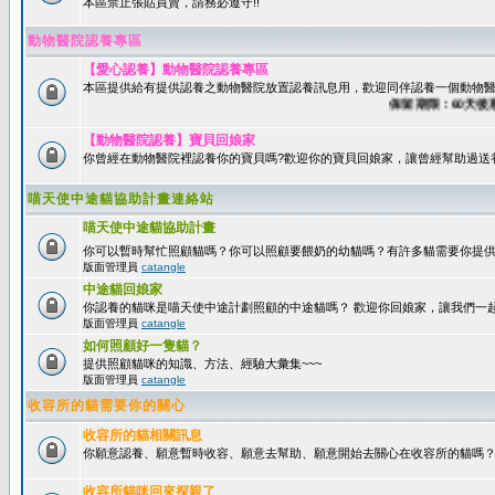
本區禁止張貼買賣，請務必遵守!!
動物醫院認養專區
【愛心認養】動物醫院認養專區
本區提供給有提供認養之動物醫院放置認養訊息用，歡迎同伴認養一個動物醫
保留期限：60天後系統
【動物醫院認養】寶貝回娘家
你曾經在動物醫院裡認養你的寶貝嗎?歡迎你的寶貝回娘家，讓曾經幫助過送
喵天使中途貓協助計畫連絡站
喵天使中途貓協助計畫
你可以暫時幫忙照顧貓嗎？你可以照顧要餵奶的幼貓嗎？有許多貓需要你提
版面管理員
catangle
中途貓回娘家
你認養的貓咪是喵天使中途計劃照顧的中途貓嗎？ 歡迎你回娘家，讓我們一
版面管理員
catangle
如何照顧好一隻貓？
提供照顧貓咪的知識、方法、經驗大彙集~~~
版面管理員
catangle
收容所的貓需要你的關心
收容所的貓相關訊息
你願意認養、願意暫時收容、願意去幫助、願意開始去關心在收容所的貓嗎
收容所貓咪回來探親了