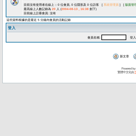
目前沒有使用者在線上 :: 0 位會員, 0 位隱形及 0 位訪客 [
系統管理員
] [
版面管
最高線上人數記錄為
20
人 (
2004-08-13 , 16:38
創下)
目前線上註冊會員: 沒有
這些資料根據的是最近 5 分鐘內會員的活動記錄
登入
會員名稱:
登入
新文章
Powered by
繁體中文化由