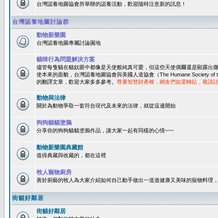
台灣認養地圖協會所舉辦的認養活動，歡迎隨時注意新的訊息！
台灣認養地圖討論群
動物新樂園
台灣認養地圖專屬討論園地
貓咪行為問題解決方案
儘管每隻貓在貓奴眼中都像是天使般純真可愛，但這些天使偶爾還是顯露出
使本來的面貌，台灣認養地圖協會與美國人道協會（The Humane Society of 
的翻譯文章，歡迎大家多多參考。
尊重智慧財產權，網友們如需轉貼，敬請
動物與法律
關於為動物爭取一套符合現代及未來的法律，就從這邊開始
狗狗貓貓塗鴉
分享你的狗狗貓貓塗鴉作品，讓大家一起有同樣的心情~~~
動物新樂園典藏館
值得典藏與收藏的，都在這裡
牧人寵物廚房
善於廚藝的牧人為大家介紹如何自己動手做出一道道健康又美味的寵物料理
街貓好鄰居
街貓好鄰居