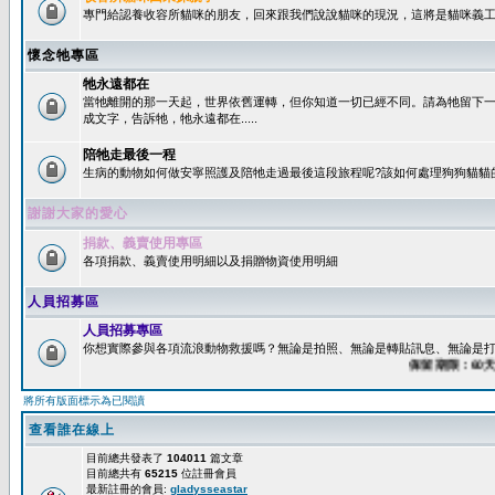
專門給認養收容所貓咪的朋友，回來跟我們說說貓咪的現況，這將是貓咪義工
懷念牠專區
牠永遠都在
當牠離開的那一天起，世界依舊運轉，但你知道一切已經不同。請為牠留下
成文字，告訴牠，牠永遠都在.....
陪牠走最後一程
生病的動物如何做安寧照護及陪牠走過最後這段旅程呢?該如何處理狗狗貓貓
謝謝大家的愛心
捐款、義賣使用專區
各項捐款、義賣使用明細以及捐贈物資使用明細
人員招募區
人員招募專區
你想實際參與各項流浪動物救援嗎？無論是拍照、無論是轉貼訊息、無論是打字
保留期限：60天後系
將所有版面標示為已閱讀
查看誰在線上
目前總共發表了
104011
篇文章
目前總共有
65215
位註冊會員
最新註冊的會員:
gladysseastar