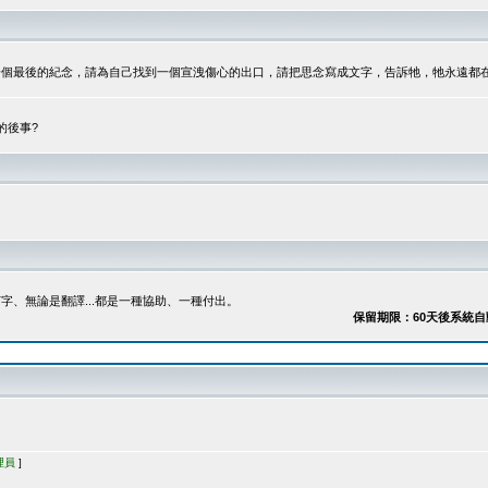
最後的紀念，請為自己找到一個宣洩傷心的出口，請把思念寫成文字，告訴牠，牠永遠都在...
的後事?
、無論是翻譯...都是一種協助、一種付出。
保留期限：60天後系統自動刪除
理員
]