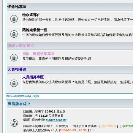
懷念牠專區
牠永遠都在
當牠離開的那一天起，世界依舊運轉，但你知道一切已經不同。請為牠留下一個
陪牠走最後一程
生病的動物如何做安寧照護及陪牠走過最後這段旅程呢?該如何處理狗狗貓貓
謝謝大家的愛心
捐款、義賣使用專區
各項捐款、義賣使用明細以及捐贈物資使用明細
人員招募區
人員招募專區
你想實際參與各項流浪動物救援嗎？無論是拍照、無論是轉貼訊息、無論是打字
將所有版面標示為已閱讀
查看誰在線上
目前總共發表了
104011
篇文章
目前總共有
65215
位註冊會員
最新註冊的會員:
gladysseastar
目前沒有使用者在線上 :: 0 位會員, 0 位隱形及 0 位訪客 [
系統管理員
] [
版面管
最高線上人數記錄為
20
人 (
2004-08-13 , 16:38
創下)