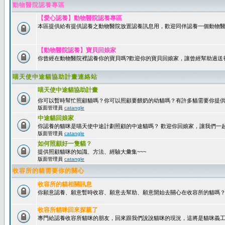
動物醫院認養專區
【愛心認養】動物醫院認養專區
本區提供給有提供認養之動物醫院放置認養訊息用，歡迎同伴認養一個動物醫
【動物醫院認養】寶貝回娘家
你曾經在動物醫院裡認養你的寶貝嗎?歡迎你的寶貝回娘家，讓曾經幫助過送
喵天使中途貓協助計畫連絡站
喵天使中途貓協助計畫
你可以暫時幫忙照顧貓嗎？你可以照顧要餵奶的幼貓嗎？有許多貓需要你提
版面管理員
catangle
中途貓回娘家
你認養的貓咪是喵天使中途計劃照顧的中途貓嗎？ 歡迎你回娘家，讓我們一
版面管理員
catangle
如何照顧好一隻貓？
提供照顧貓咪的知識、方法、經驗大彙集~~~
版面管理員
catangle
收容所的貓需要你的關心
收容所的貓相關訊息
你願意認養、願意暫時收容、願意去幫助、願意開始去關心在收容所的貓嗎
收容所貓咪回來探親了
專門給認養收容所貓咪的朋友，回來跟我們說說貓咪的現況，這將是貓咪義工