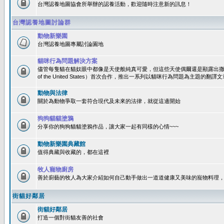
台灣認養地圖協會所舉辦的認養活動，歡迎隨時注意新的訊息！
台灣認養地圖討論群
動物新樂園
台灣認養地圖專屬討論園地
貓咪行為問題解決方案
儘管每隻貓在貓奴眼中都像是天使般純真可愛，但這些天使偶爾還是顯露出撒旦性格
of the United States）首次合作，推出一系列以貓咪行為問題為主題的
動物與法律
關於為動物爭取一套符合現代及未來的法律，就從這邊開始
狗狗貓貓塗鴉
分享你的狗狗貓貓塗鴉作品，讓大家一起有同樣的心情~~~
動物新樂園典藏館
值得典藏與收藏的，都在這裡
牧人寵物廚房
善於廚藝的牧人為大家介紹如何自己動手做出一道道健康又美味的寵物料理
街貓好鄰居
街貓好鄰居
打造一個對街貓友善的社會