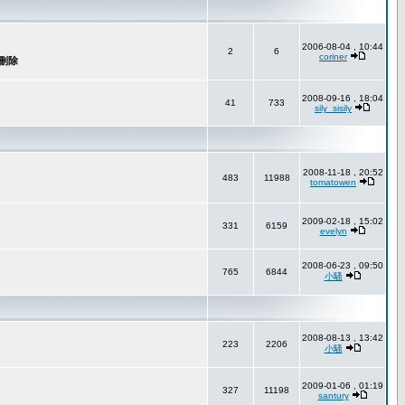
2006-08-04 , 10:44
2
6
coriner
2008-09-16 , 18:04
41
733
sily_sisily
2008-11-18 , 20:52
483
11988
tomatowen
2009-02-18 , 15:02
331
6159
evelyn
2008-06-23 , 09:50
765
6844
小騷
2008-08-13 , 13:42
223
2206
小騷
2009-01-06 , 01:19
327
11198
santury