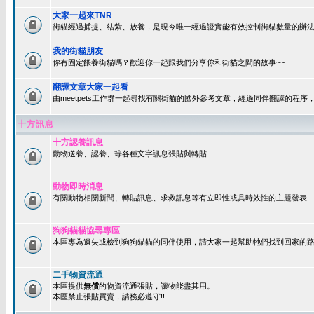
大家一起來TNR
街貓經過捕捉、結紮、放養，是現今唯一經過證實能有效控制街貓數量的辦法
我的街貓朋友
你有固定餵養街貓嗎？歡迎你一起跟我們分享你和街貓之間的故事~~
翻譯文章大家一起看
由meetpets工作群一起尋找有關街貓的國外參考文章，經過同伴翻譯的程
十方訊息
十方認養訊息
動物送養、認養、等各種文字訊息張貼與轉貼
動物即時消息
有關動物相關新聞、轉貼訊息、求救訊息等有立即性或具時效性的主題發表
狗狗貓貓協尋專區
本區專為遺失或檢到狗狗貓貓的同伴使用，請大家一起幫助牠們找到回家的路~
二手物資流通
本區提供
無償
的物資流通張貼，讓物能盡其用。
本區禁止張貼買賣，請務必遵守!!